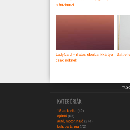
a házimozi
LadyCard – illatos überbankkártya
Battlefi
csak nőknek
TAG 
KATEGÓRIÁK
18-as karika
(42)
ajánló
(63)
autó, motor, hajó
(274)
buli, party, pia
(72)