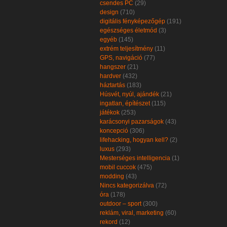
csendes PC
(29)
design
(710)
digitális fényképezőgép
(191)
egészséges életmód
(3)
egyéb
(145)
extrém teljesítmény
(11)
GPS, navigáció
(77)
hangszer
(21)
hardver
(432)
háztartás
(183)
Húsvét, nyúl, ajándék
(21)
ingatlan, építészet
(115)
játékok
(253)
karácsonyi pazarságok
(43)
koncepció
(306)
lifehacking, hogyan kell?
(2)
luxus
(293)
Mesterséges intelligencia
(1)
mobil cuccok
(475)
modding
(43)
Nincs kategorizálva
(72)
óra
(178)
outdoor – sport
(300)
reklám, viral, marketing
(60)
rekord
(12)