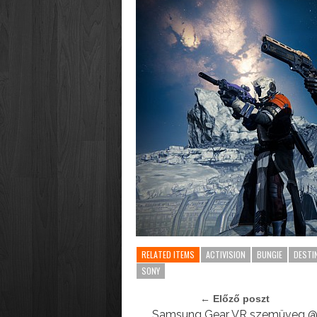
RELATED ITEMS
ACTIVISION
BUNGIE
DESTI
SONY
← Előző poszt
Samsung Gear VR szemüveg 