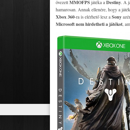
MMOFPS
Destiny
övezett
játéka a
. A 
hamarosan. Annak ellenére, hogy a játé
Xbox 360
Sony
-ra is elérhető lesz a
azér
Microsoft nem hirdetheti a játékot
, am