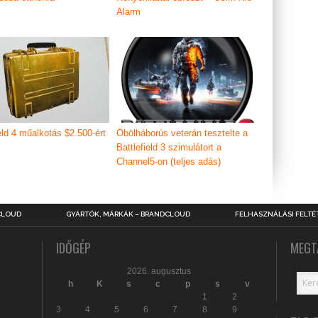
Alarm
eld 4 műalkotás $2.500-ért
Öbölháborús veterán tesztelte a
Battlefield 3 szimulátort a
Channel5-on (teljes adás)
CLOUD
GYÁRTÓK, MÁRKÁK – BRANDCLOUD
FELHASZNÁLÁSI FELTÉ
IDŐGÉP
MEGT
2026. augusztus
h
K
s
c
p
s
v
1
2
3
4
5
6
7
8
9