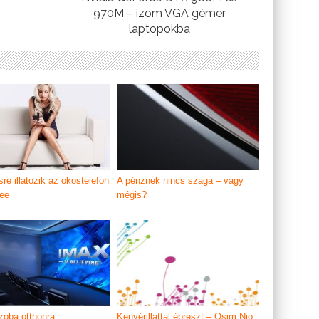
970M – izom VGA gémer
laptopokba
re illatozik az okostelefon
A pénznek nincs szaga – vagy
ee
mégis?
oba otthonra
Kenyérillattal ébreszt – Osim Nio