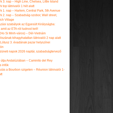
 3. nap – High Line, Chelsea, Little Island
 top látnivalói 1 hét alatt
k 1. nap – Harlem, Central Park, 5th Avenue
k 2. nap – Szabadság-szobor, Wall street,
ch Village
azási szabályok az Egyesült Királyságba:
amit az ETA-ról tudnod kell!
(Ho Si Minh-város) – Dél-Vietnám
iszának kihagyhatatlan látnivalói 2 nap alatt
 Lótusz 3. évadának pazar helyszínei
dön
üneti napok 2026 naptár, szabadságtervező
k útja Andalúziában – Caminito del Rey
s infók
zás a Bourbon szigeten – Réunion látnivalói 1-
tt