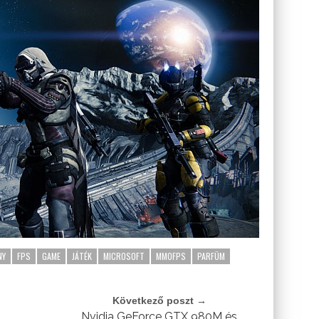
NY
FPS
GAME
JÁTÉK
MICROSOFT
MMOFPS
PARFÜM
Következő poszt →
@
Nvidia GeForce GTX 980M és