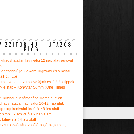
VIZZITOR.HU – UTAZÓS
BLOG
kihagyhatatlan látnivalói 12 nap alatt autóval
val
 legszebb útja: Seward Highway és a Kenai-
t (1-2. nap)
i medve-kalauz: medvefajták és túlélési tippek
k 4. nap – Könyvtár, Summit One, Times
n Rimbaud feltámadása Martinique-en
ihagyhatatlan látnivalói 10-12 nap alatt
get top látnivalói és túrái 48 óra alatt
h top 15 látnivalója 2 nap alatt
látnivalói 24 óra alatt
tazzunk Skóciába? Időjárás, árak, tömeg,