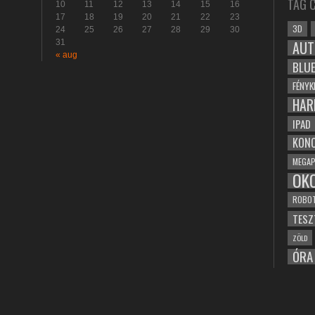
TAG 
10
11
12
13
14
15
16
17
18
19
20
21
22
23
3D
24
25
26
27
28
29
30
31
AUT
« aug
BLU
FÉNYK
HAR
IPAD
KONC
MEGAP
OK
ROBO
TESZ
ZÖLD
ÓRA