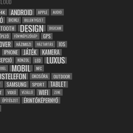
CLOUD
ANDROID
4K
APPLE
AUDIO
Ó
BICIKLI
BILLENTYŰZET
DESIGN
ETOOTH
DIGICAM
GPS
ÉPEZŐ
FÉNYKÉPEZŐGÉP
DVER
IOS
HÁZIMOZI
HÁZTARTÁS
JÁTÉK
KAMERA
IPHONE
LUXUS
EPCIÓ
LED
KONZOL
MOBIL
NFC
IXEL
OSTELEFON
OKOSÓRA
OUTDOOR
TABLET
SAMSUNG
SPORT
T
WIFI
T
VIDEÓ
VÍZÁLLÓ
ZENE
ÉRINTŐKÉPERNYŐ
ÉPÍTÉSZET