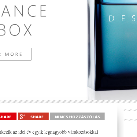
SHARE
SHARE
NINCS HOZZÁSZÓLÁS
érkezik az idei év egyik legnagyobb várakozásokkal