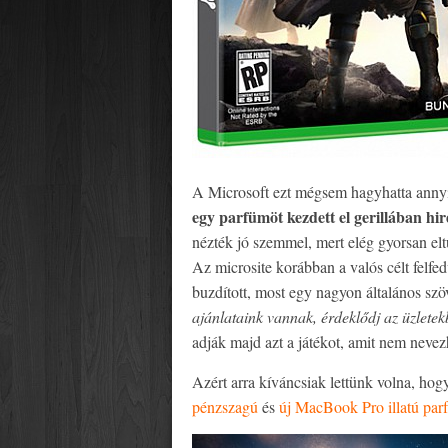
A Microsoft ezt mégsem hagyhatta annyi
egy parfümöt kezdett el gerillában hir
nézték jó szemmel, mert elég gyorsan el
Az microsite korábban a valós célt felfe
buzdított, most egy nagyon általános szöv
ajánlataink vannak, érdeklődj az üzletek
adják majd azt a játékot, amit nem neve
Azért arra kíváncsiak lettünk volna, hog
pénzszagú
és
új MacBook Pro illatú par