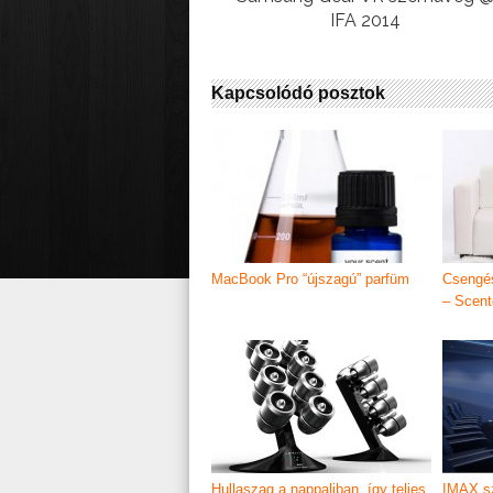
IFA 2014
Kapcsolódó posztok
MacBook Pro “újszagú” parfüm
Csengés
– Scent
Hullaszag a nappaliban, így teljes
IMAX sz