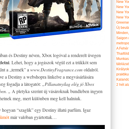
New York
New York
New Yor
New Yor
Greenwi
Új beut
Minden, 
Saigon 
metropol
A Fehér
Thaiföl
ban és Destiny néven, Xbox logóval a renderelt üvegen
Munkasz
detni
. Lehet, hogy a jogászok végül ezt a trükköt sem
táblázat
tűnt a „termék” a
www.DestinyFragrance.com
oldalról.
Királyo
praktiku
dve a Destiny a webshopra linkelve a megvásárlására
Kalando
eg fogadja a látogatót:
„Pillanatnyilag elég jó Xbox
2 hét ala
ben. „
A pletyka szerint új vásároknak bundleben ingyen
zhetnek meg, mert különben meg kell halniuk.
y hogyan “szaglik” egy Destiny illatú parfüm. Igaz
fümöt
már valóban gyártottak…