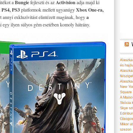
Bungie
Activision
játékot a
fejleszti és az
adja majd ki
PS4, PS3
Xbox One-ra,
k
platformok mellett ugyanúgy
a
t annyi exkluzivitást elintézett magának, hogy
i egy ilyen súlyos gém esetében komoly hátrány.
Alaszka 
és hajó
Alaszka
félszige
Alaszka
New Yor
Square
A Maiso
Skócia k
Skye szi
Edinburg
Glasgow 
Mikor u
szezon