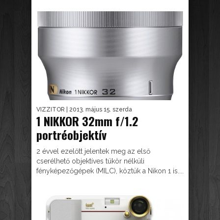
VIZZITOR
| 2013. május 15. szerda
1 NIKKOR 32mm f/1.2
portréobjektív
2 évvel ezelőtt jelentek meg az első
cserélhető objektíves tükör nélküli
fényképezőgépek (MILC), köztük a Nikon 1 is....