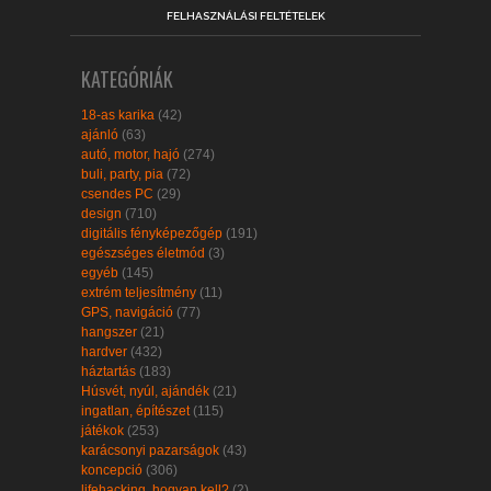
FELHASZNÁLÁSI FELTÉTELEK
KATEGÓRIÁK
18-as karika
(42)
ajánló
(63)
autó, motor, hajó
(274)
buli, party, pia
(72)
csendes PC
(29)
design
(710)
digitális fényképezőgép
(191)
egészséges életmód
(3)
egyéb
(145)
extrém teljesítmény
(11)
GPS, navigáció
(77)
hangszer
(21)
hardver
(432)
háztartás
(183)
Húsvét, nyúl, ajándék
(21)
ingatlan, építészet
(115)
játékok
(253)
karácsonyi pazarságok
(43)
koncepció
(306)
lifehacking, hogyan kell?
(2)