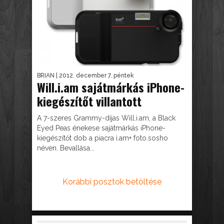
BRIAN
| 2012. december 7. péntek
Will.i.am sajátmárkás iPhone-
kiegészítőt villantott
A 7-szeres Grammy-díjas Will.i.am, a Black
Eyed Peas énekese sajátmárkás iPhone-
kiegészítőt dob a piacra i.am+ foto.sosho
néven. Bevallása...
Korábbi posztok betöltése