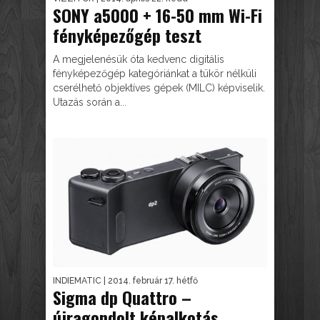
SONY a5000 + 16-50 mm Wi-Fi
fényképezőgép teszt
A megjelenésük óta kedvenc digitális
fényképezőgép kategóriánkat a tükör nélküli
cserélhető objektíves gépek (MILC) képviselik.
Utazás során a...
INDIEMATIC
| 2014. február 17. hétfő
Sigma dp Quattro –
újragondolt képalkotás