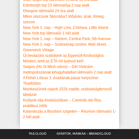
Edinburgh top 15 látnivalója 2 nap alatt
Glasgow látnivalói 24 óra alatt
Mikor utazzunk Skóciába? Időjárás, árak, tömeg,
szezon
New York 3. nap – High Line, Chelsea, Little Island
New York top látnivalói 1 hét alatt
New York 1. nap – Harlem, Central Park, 5th Avenue
New York 2. nap – Szabadság-szobor, Wall street,
Greenwich Village
Új beutazási szabályok az Egyesült Királyságba:
Minden, amit az ETA-ról tudnod kell!
Saigon (Ho Si Minh-város) – Dél-Vietnám
metropoliszának kihagyhatatlan látnivalói 2 nap alatt
A Fehér Lótusz 3. évadának pazar helyszínei
Thaiföldön
Munkaszüneti napok 2026 naptár, szabadságtervező
táblázat
Királyok útja Andalúziában – Caminito del Rey
praktikus infók
Kalandozás a Bourbon szigeten – Réunion látnivalói 1-
2 hét alatt
TAG CLOUD
GYÁRTÓK, MÁRKÁK – BRANDCLOUD