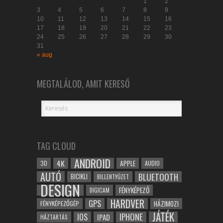
1
2
3
4
5
6
7
8
9
10
11
12
13
14
15
16
17
18
19
20
21
22
23
24
25
26
27
28
29
30
31
« aug
MEGTALÁLOD, AMIT KERESŐ
TAG CLOUD
ANDROID
4K
APPLE
3D
AUDIO
AUTÓ
BLUETOOTH
BICIKLI
BILLENTYŰZET
DESIGN
FÉNYKÉPEZŐ
DIGICAM
HARDVER
GPS
FÉNYKÉPEZŐGÉP
HÁZIMOZI
JÁTÉK
IOS
IPHONE
IPAD
HÁZTARTÁS