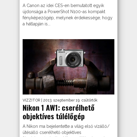
A Canon az idei CES-en bemutatott egyik
újdonsága a PowerShot N100-as kompakt
fényképezőgép, melynek érdekessége, hogy
a hátlapján is...
VIZZITOR
| 2013. szeptember 19. csütörtök
Nikon 1 AW1: cserélhető
objektíves túlélőgép
A Nikon ma bejelentette a világ első vízálló/
ütésálló cserélhető objektíves