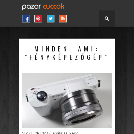
MINDEN, AMI:
"FÉNYKÉPEZŐGÉP"
VIZZITOR
| 2014. április 22. kedd