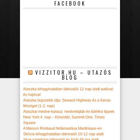
FACEBOOK
VIZZITOR.HU – UTAZÓS
BLOG
Alaszka kihagyhatatlan látnivalói 12 nap alatt autóval
és hajóval
Alaszka legszebb útja: Seward Highway és a Kenai-
félsziget (1-2. nap)
Alaszkai medve-kalauz: medvefajták és túlélési tippek
New York 4. nap – Könyvtár, Summit One, Times
Square
A Maison Rimbaud feltámadása Martinique-en
Skócia kihagyhatatlan látnivalói 10-12 nap alatt
Skye sziget top látnivalói és túrái 48 óra alatt