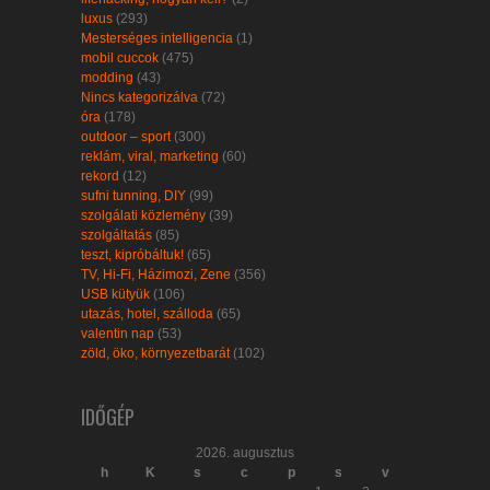
luxus
(293)
Mesterséges intelligencia
(1)
mobil cuccok
(475)
modding
(43)
Nincs kategorizálva
(72)
óra
(178)
outdoor – sport
(300)
reklám, viral, marketing
(60)
rekord
(12)
sufni tunning, DIY
(99)
szolgálati közlemény
(39)
szolgáltatás
(85)
teszt, kipróbáltuk!
(65)
TV, Hi-Fi, Házimozi, Zene
(356)
USB kütyük
(106)
utazás, hotel, szálloda
(65)
valentin nap
(53)
zöld, öko, környezetbarát
(102)
IDŐGÉP
2026. augusztus
h
K
s
c
p
s
v