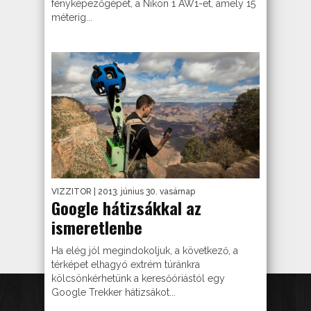
fényképezőgépét, a Nikon 1 AW1-et, amely 15
méterig...
VIZZITOR
| 2013. június 30. vasárnap
Google hátizsákkal az
ismeretlenbe
Ha elég jól megindokoljuk, a következő, a
térképet elhagyó extrém túránkra
kölcsönkérhetünk a keresőóriástól egy
Google Trekker hátizsákot...