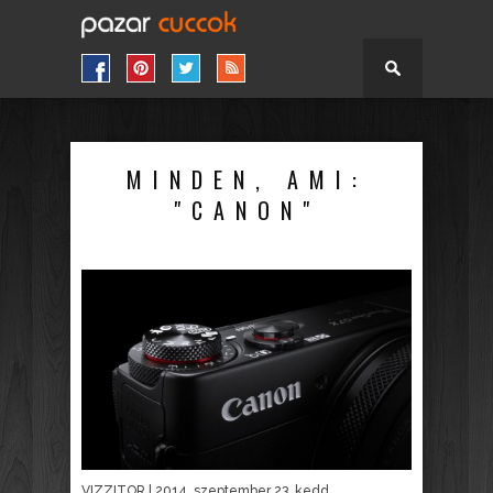
MINDEN, AMI:
"CANON"
VIZZITOR
| 2014. szeptember 23. kedd