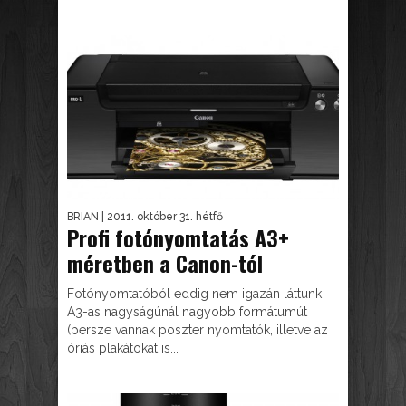
BRIAN
| 2011. október 31. hétfő
Profi fotónyomtatás A3+
méretben a Canon-tól
Fotónyomtatóból eddig nem igazán láttunk
A3-as nagyságúnál nagyobb formátumút
(persze vannak poszter nyomtatók, illetve az
óriás plakátokat is...