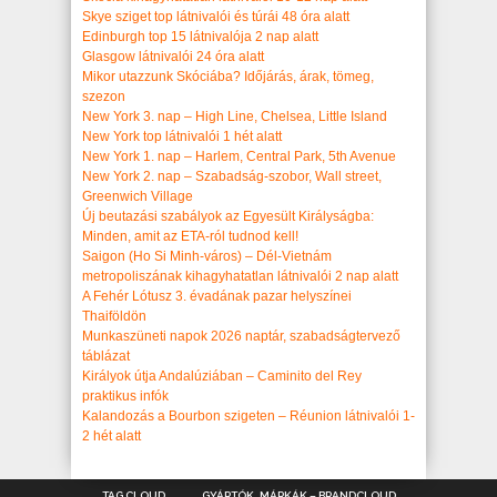
Skye sziget top látnivalói és túrái 48 óra alatt
Edinburgh top 15 látnivalója 2 nap alatt
Glasgow látnivalói 24 óra alatt
Mikor utazzunk Skóciába? Időjárás, árak, tömeg,
szezon
New York 3. nap – High Line, Chelsea, Little Island
New York top látnivalói 1 hét alatt
New York 1. nap – Harlem, Central Park, 5th Avenue
New York 2. nap – Szabadság-szobor, Wall street,
Greenwich Village
Új beutazási szabályok az Egyesült Királyságba:
Minden, amit az ETA-ról tudnod kell!
Saigon (Ho Si Minh-város) – Dél-Vietnám
metropoliszának kihagyhatatlan látnivalói 2 nap alatt
A Fehér Lótusz 3. évadának pazar helyszínei
Thaiföldön
Munkaszüneti napok 2026 naptár, szabadságtervező
táblázat
Királyok útja Andalúziában – Caminito del Rey
praktikus infók
Kalandozás a Bourbon szigeten – Réunion látnivalói 1-
2 hét alatt
TAG CLOUD
GYÁRTÓK, MÁRKÁK – BRANDCLOUD