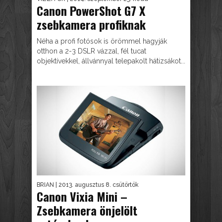
Canon PowerShot G7 X
zsebkamera profiknak
Néha a profi fotósok is örömmel hagyják
otthon a 2-3 DSLR vázzal, fél tucat
objektívekkel, állvánnyal telepakolt hátizsákot...
BRIAN
| 2013. augusztus 8. csütörtök
Canon Vixia Mini –
Zsebkamera önjelölt