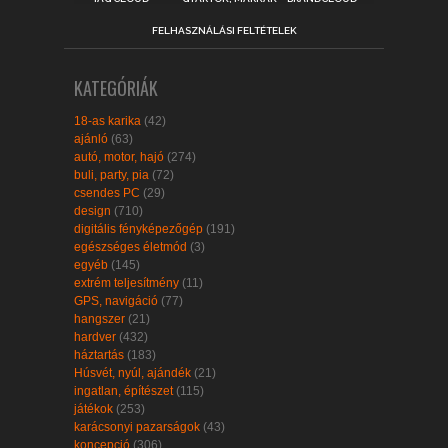
FELHASZNÁLÁSI FELTÉTELEK
KATEGÓRIÁK
18-as karika
(42)
ajánló
(63)
autó, motor, hajó
(274)
buli, party, pia
(72)
csendes PC
(29)
design
(710)
digitális fényképezőgép
(191)
egészséges életmód
(3)
egyéb
(145)
extrém teljesítmény
(11)
GPS, navigáció
(77)
hangszer
(21)
hardver
(432)
háztartás
(183)
Húsvét, nyúl, ajándék
(21)
ingatlan, építészet
(115)
játékok
(253)
karácsonyi pazarságok
(43)
koncepció
(306)