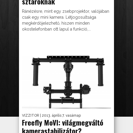
sztároknak
Ránézésre, mint egy zsebprojektor, valójában
csak egy mini kamera. Létjogosultsága
megkérdőjelezhető, hiszen minden
okostelefonban ott lapul a funkció,...
VIZZITOR
| 2013. április 7. vasárnap
Freefly MoVI: világmegváltó
kamerastabilizátor?