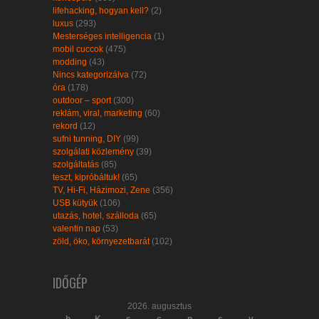
lifehacking, hogyan kell?
(2)
luxus
(293)
Mesterséges intelligencia
(1)
mobil cuccok
(475)
modding
(43)
Nincs kategorizálva
(72)
óra
(178)
outdoor – sport
(300)
reklám, viral, marketing
(60)
rekord
(12)
sufni tunning, DIY
(99)
szolgálati közlemény
(39)
szolgáltatás
(85)
teszt, kipróbáltuk!
(65)
TV, Hi-Fi, Házimozi, Zene
(356)
USB kütyük
(106)
utazás, hotel, szálloda
(65)
valentin nap
(53)
zöld, öko, környezetbarát
(102)
IDŐGÉP
2026. augusztus
h
K
s
c
p
s
v