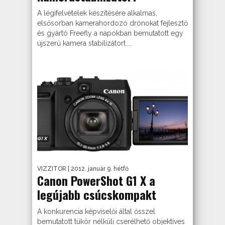
A légifelvételek készítésére alkalmas,
elsősorban kamerahordozó drónokat fejlesztő
és gyártó Freefly a napokban bemutatott egy
újszerű kamera stabilizátort....
VIZZITOR
| 2012. január 9. hétfő
Canon PowerShot G1 X a
legújabb csúcskompakt
A konkurencia képviselői által ősszel
bemutatott tükör nélküli cserélhető objektíves