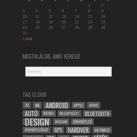
1
2
3
4
5
6
7
8
9
10
11
12
13
14
15
16
17
18
19
20
21
22
23
24
25
26
27
28
29
30
31
« aug
MEGTALÁLOD, AMIT KERESŐ
TAG CLOUD
ANDROID
4K
APPLE
3D
AUDIO
AUTÓ
BLUETOOTH
BICIKLI
BILLENTYŰZET
DESIGN
FÉNYKÉPEZŐ
DIGICAM
HARDVER
GPS
FÉNYKÉPEZŐGÉP
HÁZIMOZI