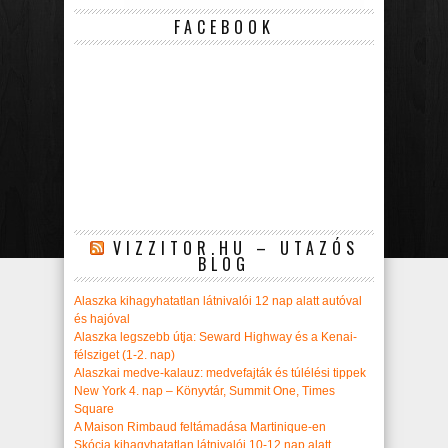
FACEBOOK
VIZZITOR.HU – UTAZÓS
BLOG
Alaszka kihagyhatatlan látnivalói 12 nap alatt autóval
és hajóval
Alaszka legszebb útja: Seward Highway és a Kenai-
félsziget (1-2. nap)
Alaszkai medve-kalauz: medvefajták és túlélési tippek
New York 4. nap – Könyvtár, Summit One, Times
Square
A Maison Rimbaud feltámadása Martinique-en
Skócia kihagyhatatlan látnivalói 10-12 nap alatt