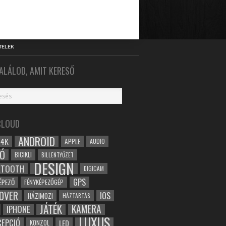
TELEK
ALÁLOD, AMIT KERESŐ
CLOUD
ANDROID
4K
APPLE
AUDIO
Ó
BICIKLI
BILLENTYŰZET
DESIGN
ETOOTH
DIGICAM
GPS
ÉPEZŐ
FÉNYKÉPEZŐGÉP
DVER
IOS
HÁZIMOZI
HÁZTARTÁS
JÁTÉK
KAMERA
IPHONE
LUXUS
EPCIÓ
LED
KONZOL