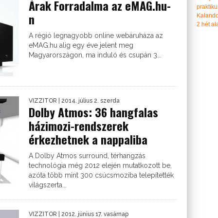
Árak Forradalma az eMAG.hu-
praktiku
n
Kalando
2 hét ala
A régió legnagyobb online webáruháza az
eMAG.hu alig egy éve jelent meg
Magyarországon, ma induló és csupán 3...
VIZZITOR
| 2014. július 2. szerda
Dolby Atmos: 36 hangfalas
házimozi-rendszerek
érkezhetnek a nappaliba
A Dolby Atmos surround, térhangzás
technológia még 2012 elején mutatkozott be,
azóta több mint 300 csúcsmoziba telepítették
világszerta...
VIZZITOR
| 2012. június 17. vasárnap