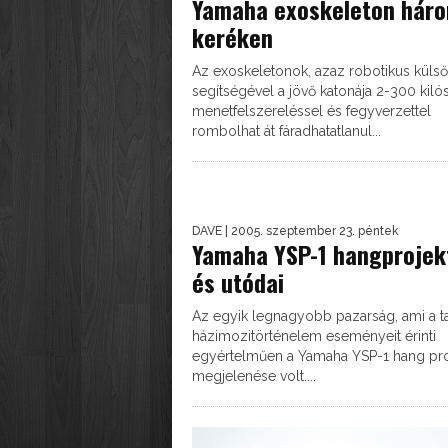
Yamaha exoskeleton hár
keréken
Az exoskeletonok, azaz robotikus külső
segítségével a jövő katonája 2-300 kiló
menetfelszereléssel és fegyverzettel
rombolhat át fáradhatatlanul...
DAVE
| 2005. szeptember 23. péntek
Yamaha YSP-1 hangprojek
és utódai
Az egyik legnagyobb pazarság, ami a ta
házimozitörténelem eseményeit érinti
egyértelműen a Yamaha YSP-1 hang pro
megjelenése volt....