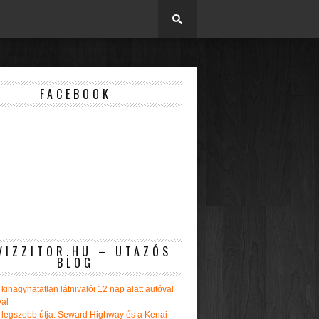
FACEBOOK
VIZZITOR.HU – UTAZÓS
BLOG
kihagyhatatlan látnivalói 12 nap alatt autóval
val
 legszebb útja: Seward Highway és a Kenai-