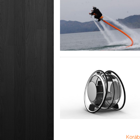
Koráb