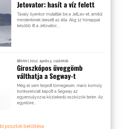
Jetovator: hasít a víz felett
Tavaly ilyenkor mutatták be a JetLev-et, amitől
mindenkinek leesett az álla. Alig 12 hónappal
később itt a Jetovator,...
BRIAN
| 2012. április 5. csütörtök
Giroszkópos üveggömb
válthatja a Segway-t
Még el sem terjedt tömegesen, máris komoly
konkurenciát kapott a Segway az
egyensúlyozva közlekedő eszközök terén. Az
egyelőre...
bi posztok betöltése