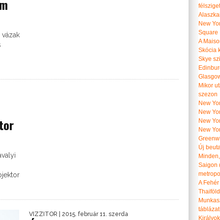
om
félszige
Alaszka
New Yor
Square
 vázak
A Maiso
s
Skócia k
Skye szi
Edinburg
Glasgow 
Mikor u
szezon
New York
New York
tor
New Yor
New Yor
Greenwi
Új beut
valyi
Minden, 
Saigon 
metropol
jektor
A Fehér
Thaiföl
Munkasz
táblázat
VIZZITOR
| 2015. február 11. szerda
Királyo