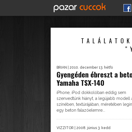
TALÁLATOK
"
BRIAN
| 2010. december 13. hétfő
Gyengéden ébreszt a bet
Yamaha TSX-140
iPhone, iPod dokkolóban eddig sem
szenvedtünk hiányt, a legújabb modell 
színében, textúrájában, méretében legi
egy beton falazóelemre...
VIZZITOR
| 2008. június 3. kedd