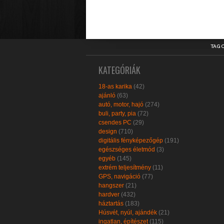
TAG 
KATEGÓRIÁK
18-as karika
(42)
ajánló
(63)
autó, motor, hajó
(274)
buli, party, pia
(72)
csendes PC
(29)
design
(710)
digitális fényképezőgép
(191)
egészséges életmód
(3)
egyéb
(145)
extrém teljesítmény
(11)
GPS, navigáció
(77)
hangszer
(21)
hardver
(432)
háztartás
(183)
Húsvét, nyúl, ajándék
(21)
ingatlan, építészet
(115)