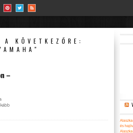
 A KÖVETKEZŐRE:
YAMAHA"
on –
a
nkább
Alaszka 
és hajó
Alaszka