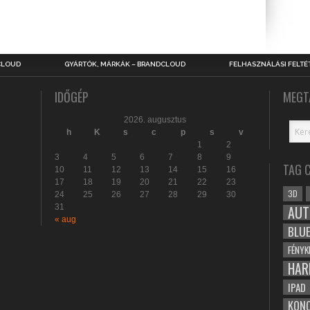
CLOUD
GYÁRTÓK, MÁRKÁK – BRANDCLOUD
FELHASZNÁLÁSI FELTÉ
IDŐGÉP
MEGT
2026. augusztus
h
K
s
c
p
s
v
1
2
3
4
5
6
7
8
9
TAG 
10
11
12
13
14
15
16
17
18
19
20
21
22
23
3D
24
25
26
27
28
29
30
31
AUT
« aug
BLU
FÉNYK
HAR
IPAD
KONC