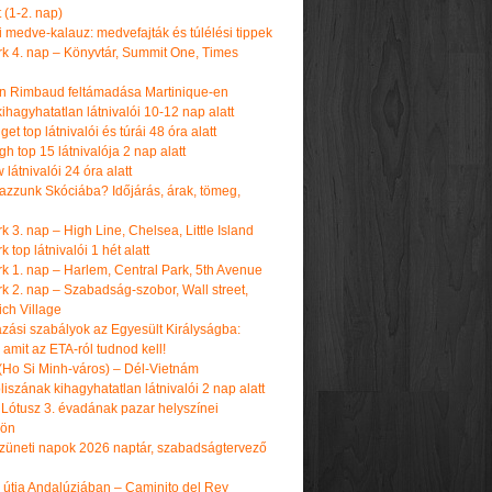
t (1-2. nap)
i medve-kalauz: medvefajták és túlélési tippek
k 4. nap – Könyvtár, Summit One, Times
n Rimbaud feltámadása Martinique-en
ihagyhatatlan látnivalói 10-12 nap alatt
get top látnivalói és túrái 48 óra alatt
h top 15 látnivalója 2 nap alatt
látnivalói 24 óra alatt
tazzunk Skóciába? Időjárás, árak, tömeg,
 3. nap – High Line, Chelsea, Little Island
 top látnivalói 1 hét alatt
k 1. nap – Harlem, Central Park, 5th Avenue
k 2. nap – Szabadság-szobor, Wall street,
ch Village
azási szabályok az Egyesült Királyságba:
amit az ETA-ról tudnod kell!
(Ho Si Minh-város) – Dél-Vietnám
iszának kihagyhatatlan látnivalói 2 nap alatt
 Lótusz 3. évadának pazar helyszínei
dön
üneti napok 2026 naptár, szabadságtervező
k útja Andalúziában – Caminito del Rey