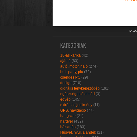
TAG 
KATEGÓRIÁK
18-as karika
(42)
ajánló
(63)
autó, motor, hajó
(274)
buli, party, pia
(72)
csendes PC
(29)
design
(710)
digitális fényképezőgép
(191)
egészséges életmód
(3)
egyéb
(145)
extrém teljesítmény
(11)
GPS, navigáció
(77)
hangszer
(21)
hardver
(432)
háztartás
(183)
Húsvét, nyúl, ajándék
(21)