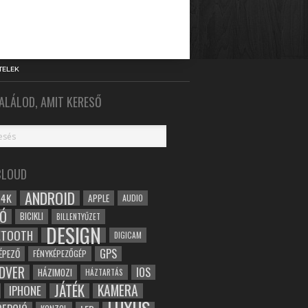
TELEK
ALÁLOD, AMIT KERESŐ
CLOUD
ANDROID
4K
APPLE
AUDIO
Ó
BICIKLI
BILLENTYŰZET
DESIGN
ETOOTH
DIGICAM
GPS
ÉPEZŐ
FÉNYKÉPEZŐGÉP
DVER
IOS
HÁZIMOZI
HÁZTARTÁS
JÁTÉK
KAMERA
IPHONE