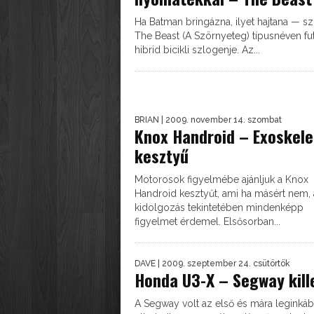
Ha Batman bringázna, ilyet hajtana — sz
The Beast (A Szörnyeteg) típusnéven fu
hibrid bicikli szlogenje. Az...
BRIAN
| 2009. november 14. szombat
Knox Handroid – Exoskele
kesztyű
Motorosok figyelmébe ajánljuk a Knox
Handroid kesztyűt, ami ha másért nem, 
kidolgozás tekintetében mindenképp
figyelmet érdemel. Elsősorban...
DAVE
| 2009. szeptember 24. csütörtök
Honda U3-X – Segway kill
A Segway volt az első és mára leginká