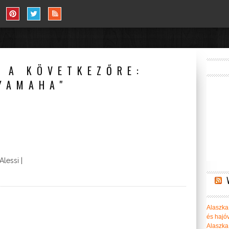
 A KÖVETKEZŐRE:
YAMAHA"
Alessi |
Alaszka 
és hajó
Alaszka