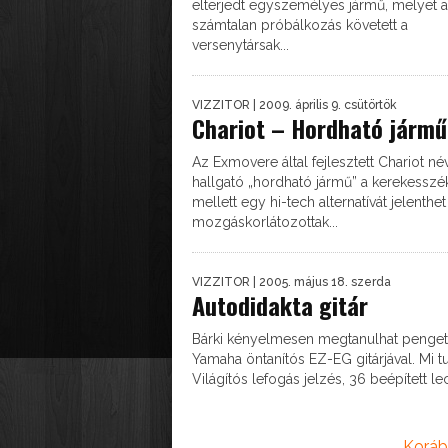
elterjedt egyszemélyes jármű, melyet 
számtalan próbálkozás követett a
versenytársak...
VIZZITOR
| 2009. április 9. csütörtök
Chariot – Hordható jármű
Az Exmovere által fejlesztett Chariot né
hallgató „hordható jármű” a kerekesszé
mellett egy hi-tech alternatívát jelenthet
mozgáskorlátozottak...
VIZZITOR
| 2005. május 18. szerda
Autodidakta gitár
Bárki kényelmesen megtanulhat penget
Yamaha öntanítós EZ-EG gitárjával. Mi t
Világítós lefogás jelzés, 36 beépített lec
Koráb