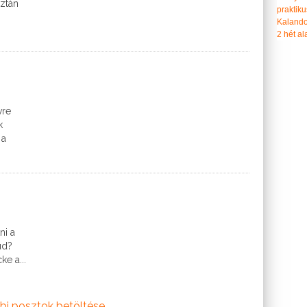
aztán
praktiku
Kalando
2 hét ala
vre
k
 a
ni a
ud?
ke a...
bi posztok betöltése