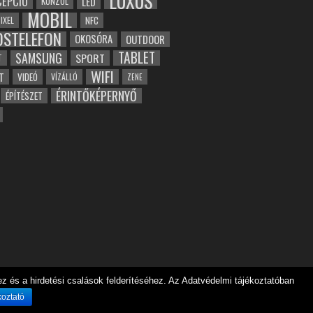
LUXUS
EPCIÓ
LED
KONZOL
MOBIL
NFC
IXEL
OSTELEFON
OKOSÓRA
OUTDOOR
TABLET
SAMSUNG
SPORT
T
WIFI
T
VIDEÓ
VÍZÁLLÓ
ZENE
ÉRINTŐKÉPERNYŐ
ÉPÍTÉSZET
 és a hirdetési csalások felderítéséhez. Az Adatvédelmi tájékoztatóban
koztató