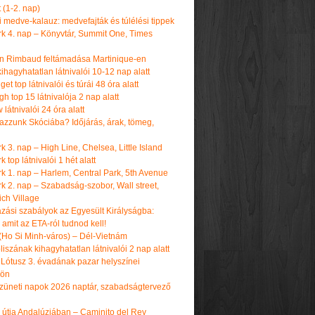
t (1-2. nap)
i medve-kalauz: medvefajták és túlélési tippek
k 4. nap – Könyvtár, Summit One, Times
n Rimbaud feltámadása Martinique-en
ihagyhatatlan látnivalói 10-12 nap alatt
get top látnivalói és túrái 48 óra alatt
h top 15 látnivalója 2 nap alatt
látnivalói 24 óra alatt
tazzunk Skóciába? Időjárás, árak, tömeg,
 3. nap – High Line, Chelsea, Little Island
 top látnivalói 1 hét alatt
k 1. nap – Harlem, Central Park, 5th Avenue
k 2. nap – Szabadság-szobor, Wall street,
ch Village
azási szabályok az Egyesült Királyságba:
amit az ETA-ról tudnod kell!
(Ho Si Minh-város) – Dél-Vietnám
iszának kihagyhatatlan látnivalói 2 nap alatt
 Lótusz 3. évadának pazar helyszínei
dön
üneti napok 2026 naptár, szabadságtervező
k útja Andalúziában – Caminito del Rey