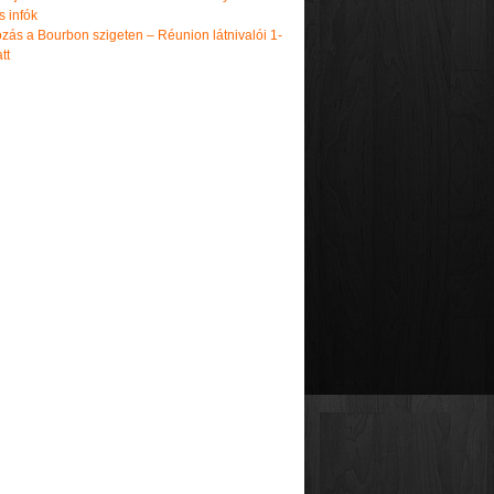
s infók
zás a Bourbon szigeten – Réunion látnivalói 1-
tt