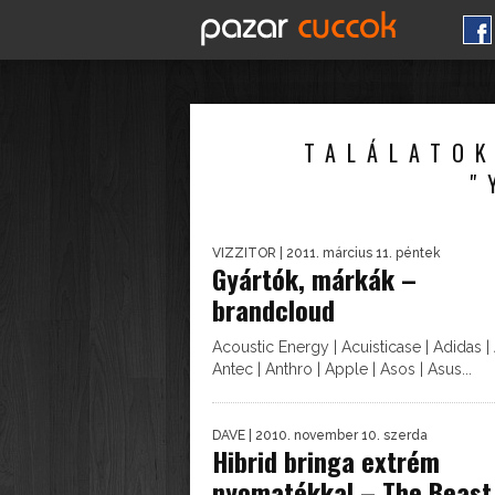
TALÁLATOK
"
VIZZITOR
| 2011. március 11. péntek
Gyártók, márkák –
brandcloud
Acoustic Energy | Acuisticase | Adidas | 
Antec | Anthro | Apple | Asos | Asus...
DAVE
| 2010. november 10. szerda
Hibrid bringa extrém
nyomatékkal – The Beast