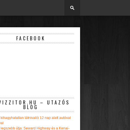
FACEBOOK
VIZZITOR.HU – UTAZÓS
BLOG
kihagyhatatlan látnivalói 12 nap alatt autóval
val
 legszebb útja: Seward Highway és a Kenai-