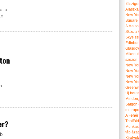
félszige
ól a
Alaszka
New Yor
tó
Square
A Maiso
Skócia k
Skye szi
Edinburg
Glasgow 
Mikor u
ton
szezon
New York
New York
New Yor
New Yor
a
Greenwi
Új beut
Minden, 
Saigon 
metropol
A Fehér
er?
Thaiföl
Munkasz
táblázat
bb
Királyo