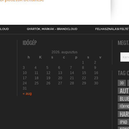
CLOUD
GYÁRTÓK, MÁRKÁK – BRANDCLOUD
FELHASZNÁLÁSI FELTÉ
IDŐGÉP
MEGT
2026. augusztus
h
K
s
c
p
s
v
1
2
3
4
5
6
7
8
9
TAG 
10
11
12
13
14
15
16
17
18
19
20
21
22
23
3D
24
25
26
27
28
29
30
31
AUT
« aug
BLU
FÉNYK
HAR
IPAD