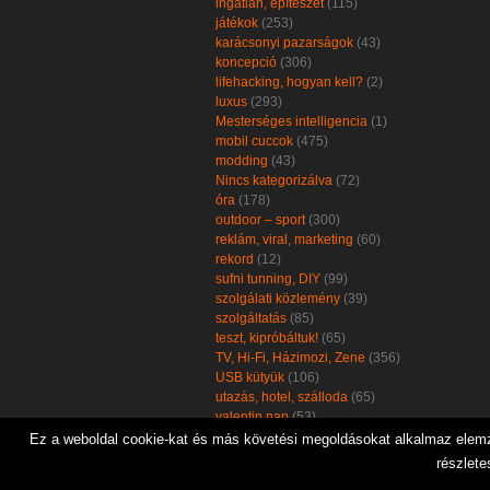
ingatlan, építészet
(115)
játékok
(253)
karácsonyi pazarságok
(43)
koncepció
(306)
lifehacking, hogyan kell?
(2)
luxus
(293)
Mesterséges intelligencia
(1)
mobil cuccok
(475)
modding
(43)
Nincs kategorizálva
(72)
óra
(178)
outdoor – sport
(300)
reklám, viral, marketing
(60)
rekord
(12)
sufni tunning, DIY
(99)
szolgálati közlemény
(39)
szolgáltatás
(85)
teszt, kipróbáltuk!
(65)
TV, Hi-Fi, Házimozi, Zene
(356)
USB kütyük
(106)
utazás, hotel, szálloda
(65)
valentin nap
(53)
zöld, öko, környezetbarát
(102)
Ez a weboldal cookie-kat és más követési megoldásokat alkalmaz elemzé
részlete