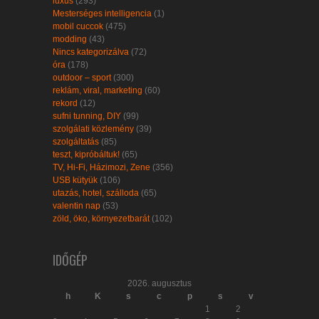
luxus
(293)
Mesterséges intelligencia
(1)
mobil cuccok
(475)
modding
(43)
Nincs kategorizálva
(72)
óra
(178)
outdoor – sport
(300)
reklám, viral, marketing
(60)
rekord
(12)
sufni tunning, DIY
(99)
szolgálati közlemény
(39)
szolgáltatás
(85)
teszt, kipróbáltuk!
(65)
TV, Hi-Fi, Házimozi, Zene
(356)
USB kütyük
(106)
utazás, hotel, szálloda
(65)
valentin nap
(53)
zöld, öko, környezetbarát
(102)
IDŐGÉP
2026. augusztus
h
K
s
c
p
s
v
1
2