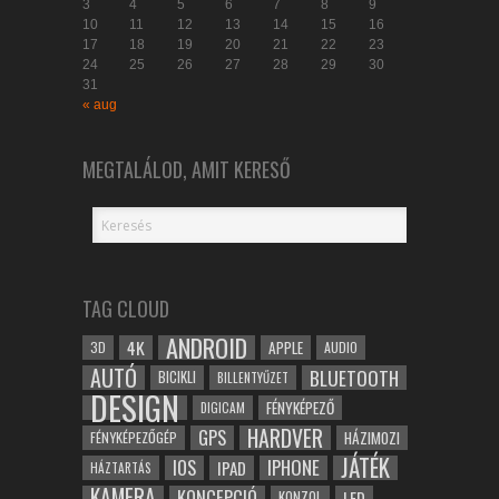
3
4
5
6
7
8
9
10
11
12
13
14
15
16
17
18
19
20
21
22
23
24
25
26
27
28
29
30
31
« aug
MEGTALÁLOD, AMIT KERESŐ
TAG CLOUD
ANDROID
4K
APPLE
3D
AUDIO
AUTÓ
BLUETOOTH
BICIKLI
BILLENTYŰZET
DESIGN
FÉNYKÉPEZŐ
DIGICAM
HARDVER
GPS
FÉNYKÉPEZŐGÉP
HÁZIMOZI
JÁTÉK
IOS
IPHONE
IPAD
HÁZTARTÁS
KAMERA
KONCEPCIÓ
LED
KONZOL