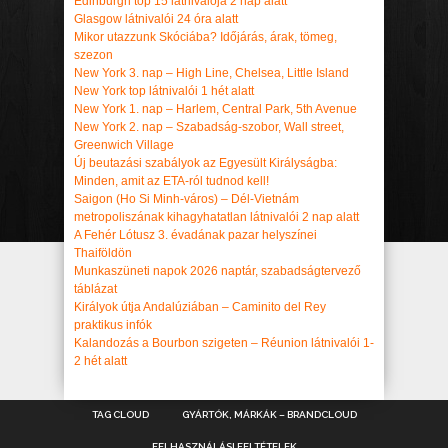
Edinburgh top 15 látnivalója 2 nap alatt
Glasgow látnivalói 24 óra alatt
Mikor utazzunk Skóciába? Időjárás, árak, tömeg,
szezon
New York 3. nap – High Line, Chelsea, Little Island
New York top látnivalói 1 hét alatt
New York 1. nap – Harlem, Central Park, 5th Avenue
New York 2. nap – Szabadság-szobor, Wall street,
Greenwich Village
Új beutazási szabályok az Egyesült Királyságba:
Minden, amit az ETA-ról tudnod kell!
Saigon (Ho Si Minh-város) – Dél-Vietnám
metropoliszának kihagyhatatlan látnivalói 2 nap alatt
A Fehér Lótusz 3. évadának pazar helyszínei
Thaiföldön
Munkaszüneti napok 2026 naptár, szabadságtervező
táblázat
Királyok útja Andalúziában – Caminito del Rey
praktikus infók
Kalandozás a Bourbon szigeten – Réunion látnivalói 1-
2 hét alatt
TAG CLOUD
GYÁRTÓK, MÁRKÁK – BRANDCLOUD
FELHASZNÁLÁSI FELTÉTELEK