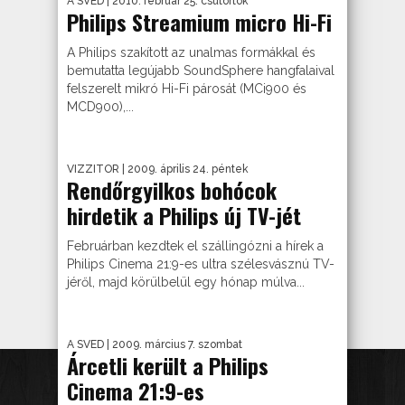
A SVED
| 2010. február 25. csütörtök
Philips Streamium micro Hi-Fi
A Philips szakított az unalmas formákkal és
bemutatta legújabb SoundSphere hangfalaival
felszerelt mikró Hi-Fi párosát (MCi900 és
MCD900),...
VIZZITOR
| 2009. április 24. péntek
Rendőrgyilkos bohócok
hirdetik a Philips új TV-jét
Februárban kezdtek el szállingózni a hírek a
Philips Cinema 21:9-es ultra szélesvásznú TV-
jéről, majd körülbelül egy hónap múlva...
A SVED
| 2009. március 7. szombat
Árcetli került a Philips
Cinema 21:9-es