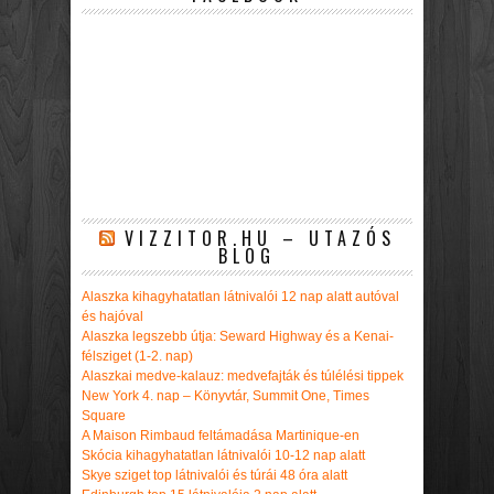
VIZZITOR.HU – UTAZÓS
BLOG
Alaszka kihagyhatatlan látnivalói 12 nap alatt autóval
és hajóval
Alaszka legszebb útja: Seward Highway és a Kenai-
félsziget (1-2. nap)
Alaszkai medve-kalauz: medvefajták és túlélési tippek
New York 4. nap – Könyvtár, Summit One, Times
Square
A Maison Rimbaud feltámadása Martinique-en
Skócia kihagyhatatlan látnivalói 10-12 nap alatt
Skye sziget top látnivalói és túrái 48 óra alatt