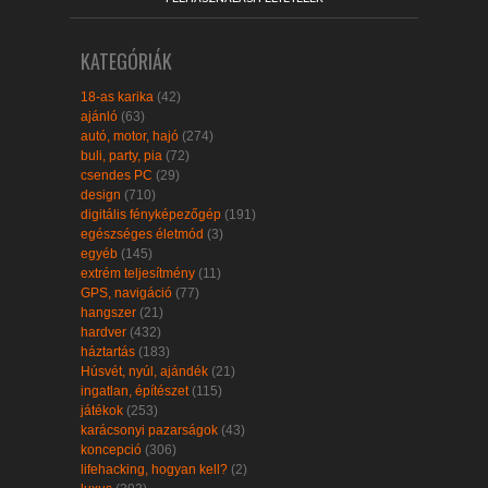
KATEGÓRIÁK
18-as karika
(42)
ajánló
(63)
autó, motor, hajó
(274)
buli, party, pia
(72)
csendes PC
(29)
design
(710)
digitális fényképezőgép
(191)
egészséges életmód
(3)
egyéb
(145)
extrém teljesítmény
(11)
GPS, navigáció
(77)
hangszer
(21)
hardver
(432)
háztartás
(183)
Húsvét, nyúl, ajándék
(21)
ingatlan, építészet
(115)
játékok
(253)
karácsonyi pazarságok
(43)
koncepció
(306)
lifehacking, hogyan kell?
(2)