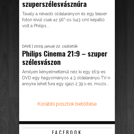
szuperszélesvásznúra
Tavaly a névadó oldalarányon és egy teaser
fotón kívül csak az 56"-os (143 cm) képátló
volt a Philips...
DAVE
| 2009. január 22. csütörtök
Philips Cinema 21:9 – szuper
szélesvászon
Amilyen kényelmetlenül néz ki egy 16:9-es
DVD egy hagyományos 4:3 oldalarányú TV-n
annyira lehet fura egy igazi 2.39:1-es, mozis...
Korábbi posztok betöltése
FACEBOOK