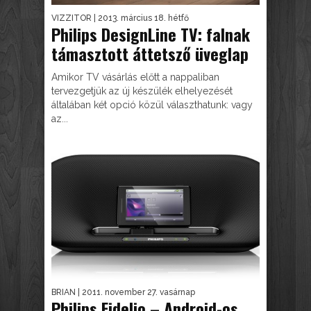
VIZZITOR
| 2013. március 18. hétfő
Philips DesignLine TV: falnak
támasztott áttetsző üveglap
Amikor TV vásárlás előtt a nappaliban
tervezgetjük az új készülék elhelyezését
általában két opció közül választhatunk: vagy
az...
BRIAN
| 2011. november 27. vasárnap
Philips Fidelio – Android-os