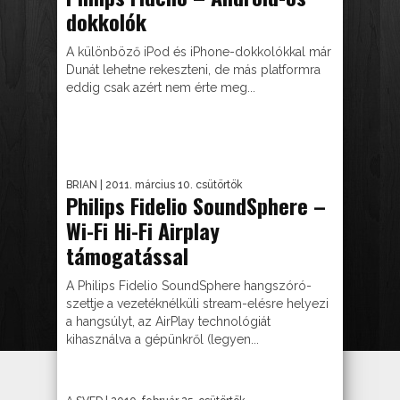
dokkolók
A különböző iPod és iPhone-dokkolókkal már
Dunát lehetne rekeszteni, de más platformra
eddig csak azért nem érte meg...
BRIAN
| 2011. március 10. csütörtök
Philips Fidelio SoundSphere –
Wi-Fi Hi-Fi Airplay
támogatással
A Philips Fidelio SoundSphere hangszóró-
szettje a vezetéknélküli stream-elésre helyezi
a hangsúlyt, az AirPlay technológiát
kihasználva a gépünkről (legyen...