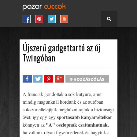
Újszerű gadgettartó az új
Twingóban
9 HOZZÁSZÓLÁS
SHARE
TWEET
SHARE
SHARE
A franciák gondoltak a sok kütyüre, amit
mindig magunknál hordunk és az autóban
sokszor elfelejtjük meghúzni rajtuk a biztonsági
sportosabb kanyarvételkor
övet, így egy-egy
"A" oszlopnak csattanhatnak
könnyen az
,
ha voltunk olyan figyelmetlenek és hagytuk a