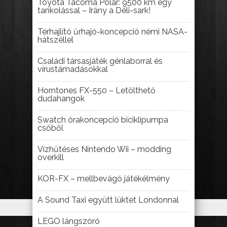
Toyota Tacoma Polar: 9500 km egy
tankolással – Irány a Déli-sark!
Térhajlító űrhajó-koncepció némi NASA-
hátszéllel
Családi társasjáték génlaborral és
vírustámadásokkal
Horntones FX-550 – Letölthető
dudahangok
Swatch órakoncepció biciklipumpa
csőből
Vízhűtéses Nintendo Wii – modding
overkill
KOR-FX – mellbevágó játékélmény
A Sound Taxi együtt lüktet Londonnal
LEGO lángszóró