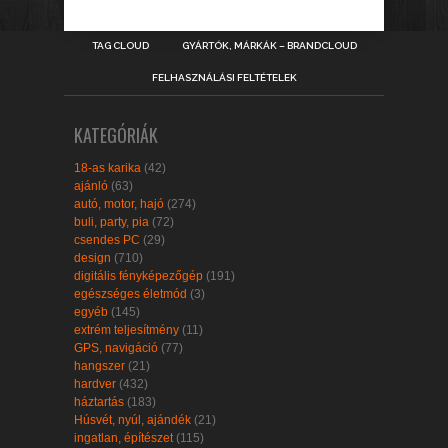
TAG CLOUD
GYÁRTÓK, MÁRKÁK – BRANDCLOUD
FELHASZNÁLÁSI FELTÉTELEK
KATEGÓRIÁK
18-as karika
(42)
ajánló
(63)
autó, motor, hajó
(274)
buli, party, pia
(72)
csendes PC
(29)
design
(710)
digitális fényképezőgép
(191)
egészséges életmód
(3)
egyéb
(145)
extrém teljesítmény
(11)
GPS, navigáció
(77)
hangszer
(21)
hardver
(432)
háztartás
(183)
Húsvét, nyúl, ajándék
(21)
ingatlan, építészet
(115)