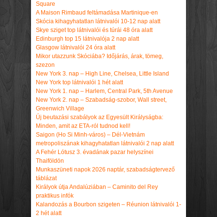
Square
A Maison Rimbaud feltámadása Martinique-en
Skócia kihagyhatatlan látnivalói 10-12 nap alatt
Skye sziget top látnivalói és túrái 48 óra alatt
Edinburgh top 15 látnivalója 2 nap alatt
Glasgow látnivalói 24 óra alatt
Mikor utazzunk Skóciába? Időjárás, árak, tömeg,
szezon
New York 3. nap – High Line, Chelsea, Little Island
New York top látnivalói 1 hét alatt
New York 1. nap – Harlem, Central Park, 5th Avenue
New York 2. nap – Szabadság-szobor, Wall street,
Greenwich Village
Új beutazási szabályok az Egyesült Királyságba:
Minden, amit az ETA-ról tudnod kell!
Saigon (Ho Si Minh-város) – Dél-Vietnám
metropoliszának kihagyhatatlan látnivalói 2 nap alatt
A Fehér Lótusz 3. évadának pazar helyszínei
Thaiföldön
Munkaszüneti napok 2026 naptár, szabadságtervező
táblázat
Királyok útja Andalúziában – Caminito del Rey
praktikus infók
Kalandozás a Bourbon szigeten – Réunion látnivalói 1-
2 hét alatt