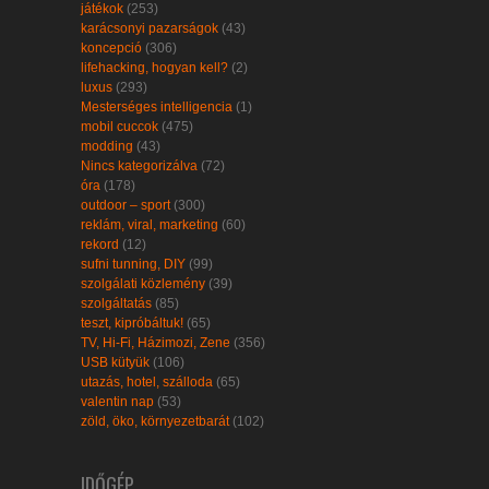
játékok
(253)
karácsonyi pazarságok
(43)
koncepció
(306)
lifehacking, hogyan kell?
(2)
luxus
(293)
Mesterséges intelligencia
(1)
mobil cuccok
(475)
modding
(43)
Nincs kategorizálva
(72)
óra
(178)
outdoor – sport
(300)
reklám, viral, marketing
(60)
rekord
(12)
sufni tunning, DIY
(99)
szolgálati közlemény
(39)
szolgáltatás
(85)
teszt, kipróbáltuk!
(65)
TV, Hi-Fi, Házimozi, Zene
(356)
USB kütyük
(106)
utazás, hotel, szálloda
(65)
valentin nap
(53)
zöld, öko, környezetbarát
(102)
IDŐGÉP