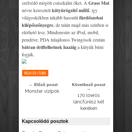
Grass Mat
szélvédő mögött csúszkálni őket. A
kütyürögzítő műfű
névre keresztelt
, így
fürdőszobai
világoskékben inkább hasonlít
kilépőszőnyegre
, de talán majd más színben is
elérhető lesz. Mindenestre az iPod, mobil,
pendrive, PDA tulajdonos Twingósok ezután
bátran driftelhetnek hazáig
a kütyük bírni
fogják.
RELATED ITEMS
← Előző poszt
Következő poszt
→
Monster vizipók
170 lóerős
láncfűrész két
keréken
Kapcsolódó posztok