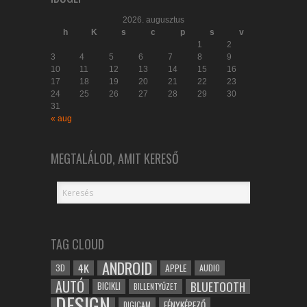
2026. augusztus
h
K
s
c
p
s
v
1
2
3
4
5
6
7
8
9
10
11
12
13
14
15
16
17
18
19
20
21
22
23
24
25
26
27
28
29
30
31
« aug
MEGTALÁLOD, AMIT KERESŐ
TAG CLOUD
ANDROID
4K
APPLE
3D
AUDIO
AUTÓ
BLUETOOTH
BICIKLI
BILLENTYŰZET
DESIGN
FÉNYKÉPEZŐ
DIGICAM