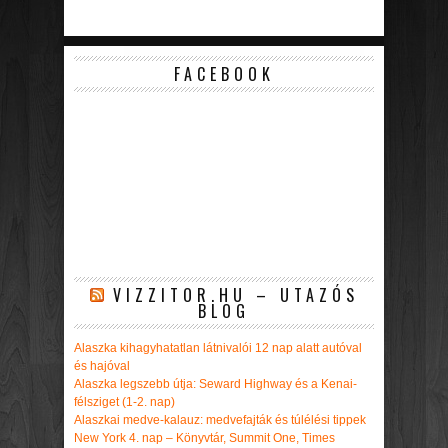
FACEBOOK
VIZZITOR.HU – UTAZÓS
BLOG
Alaszka kihagyhatatlan látnivalói 12 nap alatt autóval
és hajóval
Alaszka legszebb útja: Seward Highway és a Kenai-
félsziget (1-2. nap)
Alaszkai medve-kalauz: medvefajták és túlélési tippek
New York 4. nap – Könyvtár, Summit One, Times