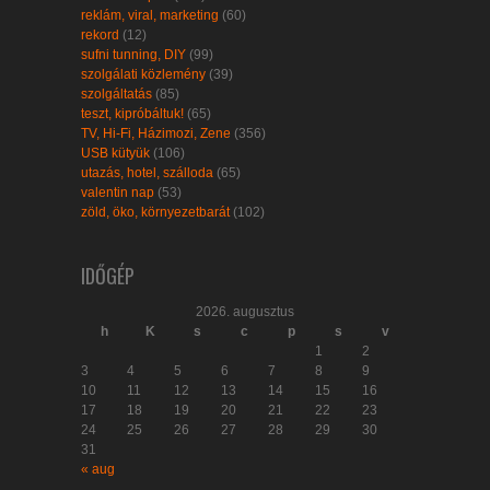
reklám, viral, marketing
(60)
rekord
(12)
sufni tunning, DIY
(99)
szolgálati közlemény
(39)
szolgáltatás
(85)
teszt, kipróbáltuk!
(65)
TV, Hi-Fi, Házimozi, Zene
(356)
USB kütyük
(106)
utazás, hotel, szálloda
(65)
valentin nap
(53)
zöld, öko, környezetbarát
(102)
IDŐGÉP
2026. augusztus
h
K
s
c
p
s
v
1
2
3
4
5
6
7
8
9
10
11
12
13
14
15
16
17
18
19
20
21
22
23
24
25
26
27
28
29
30
31
« aug