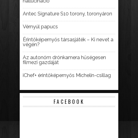
hallucináció
Antec Signature S10 torony, toronyáron
Vérnyúl papucs
Érintőképernyős társasjáték – Ki nevet a
végén?
Az autonóm drónkamera hűségesen
filmezi gazdáját
iChef+ érintőképernyős Michelin-csillag
FACEBOOK