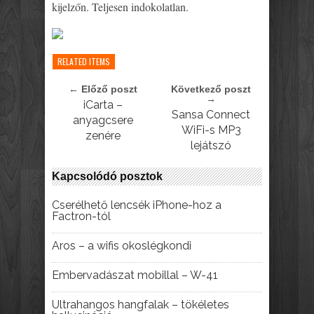
kijelzőn. Teljesen indokolatlan.
RELATED ITEMS
← Előző poszt
Következő poszt
→
iCarta –
Sansa Connect
anyagcsere
WiFi-s MP3
zenére
lejátszó
Kapcsolódó posztok
Cserélhető lencsék iPhone-hoz a
Factron-tól
Aros – a wifis okoslégkondi
Embervadászat mobillal – W-41
Ultrahangos hangfalak – tökéletes