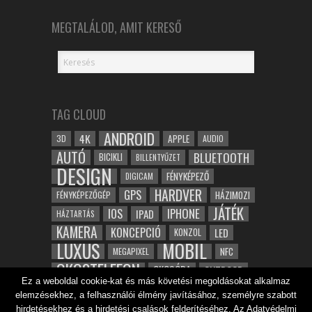
MEGTALÁLOD, AMIT KERESŐ
TAG CLOUD
ANDROID
4K
APPLE
3D
AUDIO
AUTÓ
BLUETOOTH
BICIKLI
BILLENTYŰZET
DESIGN
FÉNYKÉPEZŐ
DIGICAM
HARDVER
GPS
FÉNYKÉPEZŐGÉP
HÁZIMOZI
JÁTÉK
IOS
IPHONE
IPAD
HÁZTARTÁS
KAMERA
KONCEPCIÓ
LED
KONZOL
LUXUS
MOBIL
NFC
MEGAPIXEL
OKOSTELEFON
OKOSÓRA
OUTDOOR
Ez a weboldal cookie-kat és más követési megoldásokat alkalmaz
TABLET
SAMSUNG
SPORT
ROBOT
elemzésekhez, a felhasználói élmény javításához, személyre szabott
WIFI
TESZT
VIDEÓ
VÍZÁLLÓ
ZENE
ZÖLD
hirdetésekhez és a hirdetési csalások felderítéséhez. Az Adatvédelmi