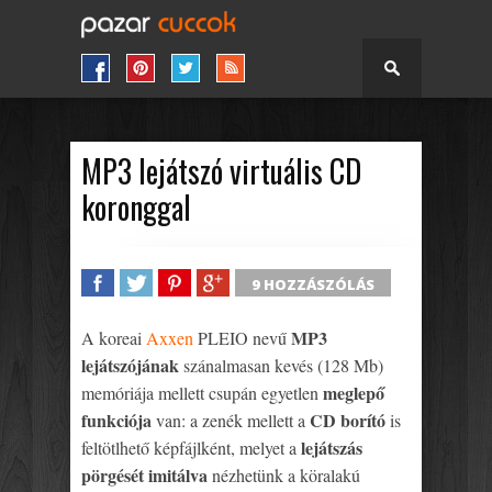
MP3 lejátszó virtuális CD
koronggal
9 HOZZÁSZÓLÁS
SHARE
TWEET
SHARE
SHARE
MP3
A koreai
Axxen
PLEIO nevű
lejátszójának
szánalmasan kevés (128 Mb)
meglepő
memóriája mellett csupán egyetlen
funkciója
CD borító
van: a zenék mellett a
is
lejátszás
feltötlhető képfájlként, melyet a
pörgését imitálva
nézhetünk a köralakú