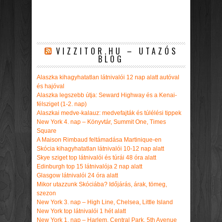
VIZZITOR.HU – UTAZÓS
BLOG
Alaszka kihagyhatatlan látnivalói 12 nap alatt autóval
és hajóval
Alaszka legszebb útja: Seward Highway és a Kenai-
félsziget (1-2. nap)
Alaszkai medve-kalauz: medvefajták és túlélési tippek
New York 4. nap – Könyvtár, Summit One, Times
Square
A Maison Rimbaud feltámadása Martinique-en
Skócia kihagyhatatlan látnivalói 10-12 nap alatt
Skye sziget top látnivalói és túrái 48 óra alatt
Edinburgh top 15 látnivalója 2 nap alatt
Glasgow látnivalói 24 óra alatt
Mikor utazzunk Skóciába? Időjárás, árak, tömeg,
szezon
New York 3. nap – High Line, Chelsea, Little Island
New York top látnivalói 1 hét alatt
New York 1. nap – Harlem, Central Park, 5th Avenue