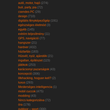
autó, motor, hajó
(274)
buli, party, pia
(72)
csendes PC
(29)
design
(710)
digitális fényképezőgép
(191)
egészséges életmód
(3)
egyéb
(145)
extrém teljesítmény
(11)
GPS, navigáció
(77)
hangszer
(21)
hardver
(432)
háztartás
(183)
Húsvét, nyúl, ajándék
(21)
ingatlan, építészet
(115)
játékok
(253)
karácsonyi pazarságok
(43)
koncepció
(306)
lifehacking, hogyan kell?
(2)
luxus
(293)
Mesterséges intelligencia
(1)
mobil cuccok
(475)
modding
(43)
Nincs kategorizálva
(72)
óra
(178)
outdoor – sport
(300)