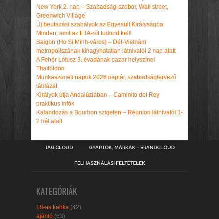
New York 2. nap – Szabadság-szobor, Wall street,
Greenwich Village
Új beutazási szabályok az Egyesült Királyságba:
Minden, amit az ETA-ról tudnod kell!
Saigon (Ho Si Minh-város) – Dél-Vietnám
metropoliszának kihagyhatatlan látnivalói 2 nap alatt
A Fehér Lótusz 3. évadának pazar helyszínei
Thaiföldön
Munkaszüneti napok 2026 naptár, szabadságtervező
táblázat
Királyok útja Andalúziában – Caminito del Rey
praktikus infók
Kalandozás a Bourbon szigeten – Réunion látnivalói 1-
2 hét alatt
TAG CLOUD
GYÁRTÓK, MÁRKÁK – BRANDCLOUD
FELHASZNÁLÁSI FELTÉTELEK
KATEGÓRIÁK
18-as karika
(42)
ajánló
(63)