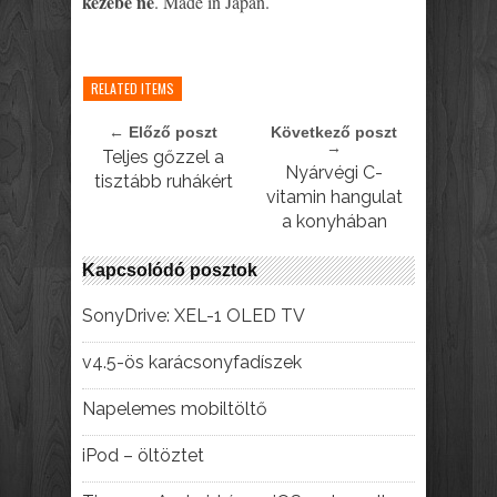
kezébe ne
. Made in Japan.
RELATED ITEMS
← Előző poszt
Következő poszt
→
Teljes gőzzel a
Nyárvégi C-
tisztább ruhákért
vitamin hangulat
a konyhában
Kapcsolódó posztok
SonyDrive: XEL-1 OLED TV
v4.5-ös karácsonyfadíszek
Napelemes mobiltöltő
iPod – öltöztet