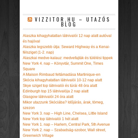
VIZZITOR.HU – UTAZÓS
BLOG
Alaszka kihagyhatatlan látnivalói 12 nap alatt autóval
és hajóval
Alaszka legszebb útja: Seward Highway és a Kenai-
félsziget (1-2. nap)
Alaszkai medve-kalauz: medvefajták és túlélési tippek
New York 4. nap – Könyvtár, Summit One, Times
Square
A Maison Rimbaud feltámadása Martinique-en
Skócia kihagyhatatlan látnivalói 10-12 nap alatt
Skye sziget top látnivalói és túrái 48 óra alatt
Edinburgh top 15 látnivalója 2 nap alatt
Glasgow látnivalói 24 óra alatt
Mikor utazzunk Skóciába? Időjárás, árak, tömeg,
szezon
New York 3. nap – High Line, Chelsea, Little Island
New York top látnivalói 1 hét alatt
New York 1. nap – Harlem, Central Park, 5th Avenue
New York 2. nap – Szabadság-szobor, Wall street,
Greenwich Village