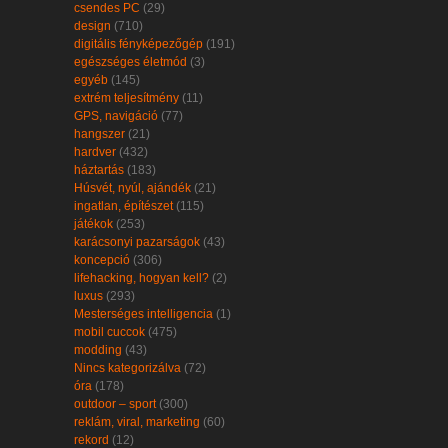
csendes PC
(29)
design
(710)
digitális fényképezőgép
(191)
egészséges életmód
(3)
egyéb
(145)
extrém teljesítmény
(11)
GPS, navigáció
(77)
hangszer
(21)
hardver
(432)
háztartás
(183)
Húsvét, nyúl, ajándék
(21)
ingatlan, építészet
(115)
játékok
(253)
karácsonyi pazarságok
(43)
koncepció
(306)
lifehacking, hogyan kell?
(2)
luxus
(293)
Mesterséges intelligencia
(1)
mobil cuccok
(475)
modding
(43)
Nincs kategorizálva
(72)
óra
(178)
outdoor – sport
(300)
reklám, viral, marketing
(60)
rekord
(12)