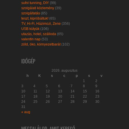
sufni tunning, DIY
(99)
szolgálati közlemény
(39)
szolgáltatás
(85)
teszt, kipróbáltuk!
(65)
TV, Hi-Fi, Házimozi, Zene
(356)
USB kütyük
(106)
utazás, hotel, szálloda
(65)
valentin nap
(53)
zöld, öko, környezetbarát
(102)
IDŐGÉP
2026. augusztus
h
K
s
c
p
s
v
1
2
3
4
5
6
7
8
9
10
11
12
13
14
15
16
17
18
19
20
21
22
23
24
25
26
27
28
29
30
31
« aug
MEGTALÁLOD, AMIT KERESŐ