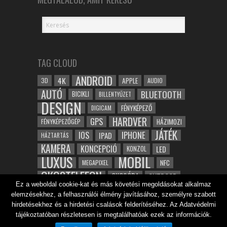
TAG CLOUD
ANDROID
4K
APPLE
3D
AUDIO
AUTÓ
BLUETOOTH
BICIKLI
BILLENTYŰZET
DESIGN
FÉNYKÉPEZŐ
DIGICAM
HARDVER
GPS
FÉNYKÉPEZŐGÉP
HÁZIMOZI
JÁTÉK
IOS
IPHONE
IPAD
HÁZTARTÁS
KAMERA
KONCEPCIÓ
LED
KONZOL
LUXUS
MOBIL
NFC
MEGAPIXEL
OKOSTELEFON
OKOSÓRA
OUTDOOR
Ez a weboldal cookie-kat és más követési megoldásokat alkalmaz
TABLET
SAMSUNG
SPORT
ROBOT
elemzésekhez, a felhasználói élmény javításához, személyre szabott
WIFI
TESZT
VIDEÓ
VÍZÁLLÓ
ZENE
ZÖLD
hirdetésekhez és a hirdetési csalások felderítéséhez. Az Adatvédelmi
ÓRA
tájékoztatóban részletesen is megtalálhatóak ezek az információk.
ÉRINTŐKÉPERNYŐ
ÉPÍTÉSZET