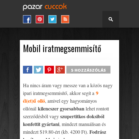
Mobil iratmegsemmisítő
5 HOZZÁSZÓLÁS
SHARE
TWEET
SHARE
SHARE
Ha nincs áram vagy messze van a közös nagy
9
ipari iratmegsemmisítő, akkor segít a
él(et)ű olló
, amivel egy hagyományos
kilencszer gyorsabban
ollónál
lehet rontott
szupertitkos doksiból
szerződésből vagy
konfettit gyártani
, mindezt manuálisan és
Fodrász
mindezt $19.80-ért (kb. 4200 Ft).