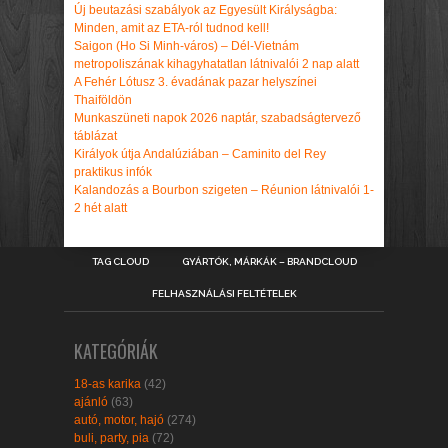
Új beutazási szabályok az Egyesült Királyságba:
Minden, amit az ETA-ról tudnod kell!
Saigon (Ho Si Minh-város) – Dél-Vietnám
metropoliszának kihagyhatatlan látnivalói 2 nap alatt
A Fehér Lótusz 3. évadának pazar helyszínei
Thaiföldön
Munkaszüneti napok 2026 naptár, szabadságtervező
táblázat
Királyok útja Andalúziában – Caminito del Rey
praktikus infók
Kalandozás a Bourbon szigeten – Réunion látnivalói 1-
2 hét alatt
TAG CLOUD
GYÁRTÓK, MÁRKÁK – BRANDCLOUD
FELHASZNÁLÁSI FELTÉTELEK
KATEGÓRIÁK
18-as karika
(42)
ajánló
(63)
autó, motor, hajó
(274)
buli, party, pia
(72)