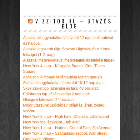
VIZZITOR.HU – UTAZÓS
BLOG
Alaszka kihagyhatatlan látnivalói 12 nap alatt autóval
és hajóval
Alaszka legszebb útja: Seward Highway és a Kenai-
félsziget (1-2. nap)
Alaszkai medve-kalauz: medvefajták és túlélési tippek
New York 4. nap – Könyvtár, Summit One, Times
Square
A Maison Rimbaud feltámadása Martinique-en
Skócia kihagyhatatlan látnivalói 10-12 nap alatt
Skye sziget top látnivalói és túrái 48 óra alatt
Edinburgh top 15 látnivalója 2 nap alatt
Glasgow látnivalói 24 óra alatt
Mikor utazzunk Skóciába? Időjárás, árak, tömeg,
szezon
New York 3. nap – High Line, Chelsea, Little Island
New York top látnivalói 1 hét alatt
New York 1. nap – Harlem, Central Park, 5th Avenue
New York 2. nap – Szabadság-szobor, Wall street,
Greenwich Village