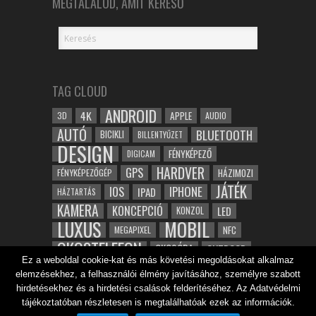
MEGTALÁLOD, AMIT KERESŐ
TAG CLOUD
ANDROID
4K
APPLE
3D
AUDIO
AUTÓ
BLUETOOTH
BICIKLI
BILLENTYŰZET
DESIGN
FÉNYKÉPEZŐ
DIGICAM
HARDVER
GPS
FÉNYKÉPEZŐGÉP
HÁZIMOZI
JÁTÉK
IOS
IPHONE
IPAD
HÁZTARTÁS
KAMERA
KONCEPCIÓ
LED
KONZOL
LUXUS
MOBIL
NFC
MEGAPIXEL
OKOSTELEFON
OKOSÓRA
OUTDOOR
Ez a weboldal cookie-kat és más követési megoldásokat alkalmaz
TABLET
SAMSUNG
SPORT
ROBOT
elemzésekhez, a felhasználói élmény javításához, személyre szabott
WIFI
TESZT
VIDEÓ
VÍZÁLLÓ
ZENE
ZÖLD
hirdetésekhez és a hirdetési csalások felderítéséhez. Az Adatvédelmi
ÓRA
tájékoztatóban részletesen is megtalálhatóak ezek az információk.
ÉRINTŐKÉPERNYŐ
ÉPÍTÉSZET