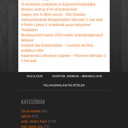
Új beutazási szabályok az Egyesült Királyságba:
Minden, amit az ETA-ról tudnod kell!
Saigon (Ho Si Minh-város) – Dél-Vietnám
metropoliszának kihagyhatatlan látnivalói 2 nap alatt
A Fehér Lótusz 3. évadának pazar helyszínei
Thaiföldön
Munkaszüneti napok 2026 naptár, szabadságtervező
táblázat
Királyok útja Andalúziában – Caminito del Rey
praktikus infók
Kalandozás a Bourbon szigeten – Réunion látnivalói 1-
2 hét alatt
TAG CLOUD
GYÁRTÓK, MÁRKÁK – BRANDCLOUD
FELHASZNÁLÁSI FELTÉTELEK
KATEGÓRIÁK
18-as karika
(42)
ajánló
(63)
autó, motor, hajó
(274)
buli, party, pia
(72)