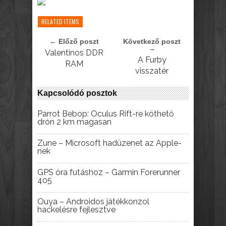
RELATED ITEMS
← Előző poszt
Következő poszt
→
Valentinos DDR
A Furby
RAM
visszatér
Kapcsolódó posztok
Parrot Bebop: Oculus Rift-re köthető
drón 2 km magasan
Zune – Microsoft hadüzenet az Apple-
nek
GPS óra futáshoz – Garmin Forerunner
405
Ouya – Androidos játékkonzol
hackelésre fejlesztve