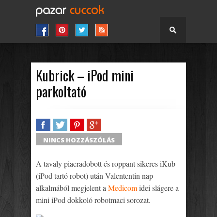
Kubrick – iPod mini
parkoltató
SHARE
TWEET
SHARE
SHARE
NINCS HOZZÁSZÓLÁS
A tavaly piacradobott és roppant sikeres iKub
(iPod tartó robot) után Valententin nap
alkalmából megjelent a
Medicom
idei slágere a
mini iPod dokkoló robotmaci sorozat.