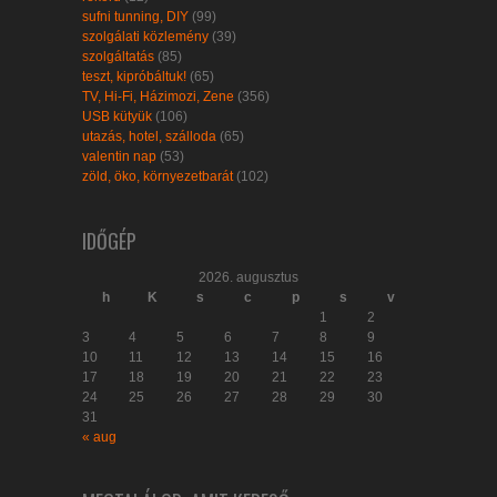
sufni tunning, DIY
(99)
szolgálati közlemény
(39)
szolgáltatás
(85)
teszt, kipróbáltuk!
(65)
TV, Hi-Fi, Házimozi, Zene
(356)
USB kütyük
(106)
utazás, hotel, szálloda
(65)
valentin nap
(53)
zöld, öko, környezetbarát
(102)
IDŐGÉP
2026. augusztus
h
K
s
c
p
s
v
1
2
3
4
5
6
7
8
9
10
11
12
13
14
15
16
17
18
19
20
21
22
23
24
25
26
27
28
29
30
31
« aug