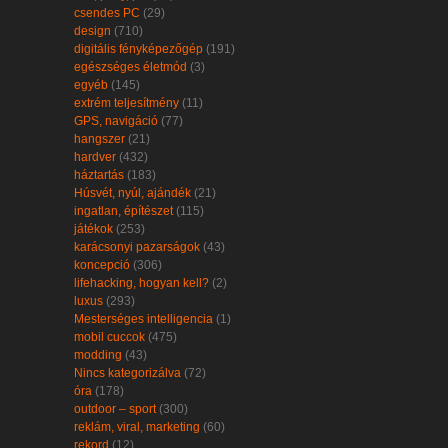
csendes PC
(29)
design
(710)
digitális fényképezőgép
(191)
egészséges életmód
(3)
egyéb
(145)
extrém teljesítmény
(11)
GPS, navigáció
(77)
hangszer
(21)
hardver
(432)
háztartás
(183)
Húsvét, nyúl, ajándék
(21)
ingatlan, építészet
(115)
játékok
(253)
karácsonyi pazarságok
(43)
koncepció
(306)
lifehacking, hogyan kell?
(2)
luxus
(293)
Mesterséges intelligencia
(1)
mobil cuccok
(475)
modding
(43)
Nincs kategorizálva
(72)
óra
(178)
outdoor – sport
(300)
reklám, viral, marketing
(60)
rekord
(12)