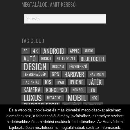
MEGTALÁLOD, AMIT KERESŐ
TAG CLOUD
ANDROID
4K
APPLE
3D
AUDIO
AUTÓ
BLUETOOTH
BICIKLI
BILLENTYŰZET
DESIGN
FÉNYKÉPEZŐ
DIGICAM
HARDVER
GPS
FÉNYKÉPEZŐGÉP
HÁZIMOZI
JÁTÉK
IOS
IPHONE
IPAD
HÁZTARTÁS
KAMERA
KONCEPCIÓ
LED
KONZOL
LUXUS
MOBIL
NFC
MEGAPIXEL
OKOSTELEFON
OKOSÓRA
OUTDOOR
Ez a weboldal cookie-kat és más követési megoldásokat alkalmaz
TABLET
SAMSUNG
SPORT
ROBOT
elemzésekhez, a felhasználói élmény javításához, személyre szabott
WIFI
TESZT
VIDEÓ
VÍZÁLLÓ
ZENE
ZÖLD
hirdetésekhez és a hirdetési csalások felderítéséhez. Az Adatvédelmi
ÓRA
ÉRINTŐKÉPERNYŐ
tájékoztatóban részletesen is megtalálhatóak ezek az információk.
ÉPÍTÉSZET