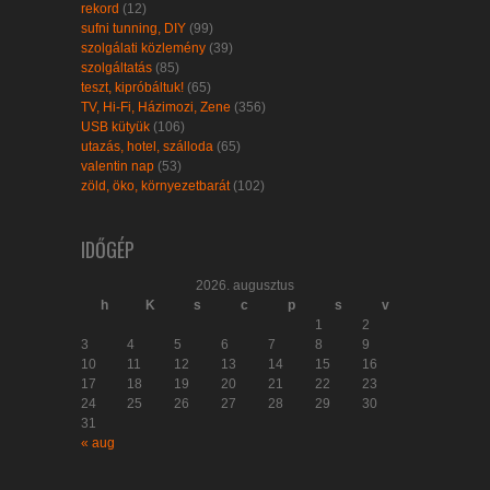
rekord
(12)
sufni tunning, DIY
(99)
szolgálati közlemény
(39)
szolgáltatás
(85)
teszt, kipróbáltuk!
(65)
TV, Hi-Fi, Házimozi, Zene
(356)
USB kütyük
(106)
utazás, hotel, szálloda
(65)
valentin nap
(53)
zöld, öko, környezetbarát
(102)
IDŐGÉP
2026. augusztus
h
K
s
c
p
s
v
1
2
3
4
5
6
7
8
9
10
11
12
13
14
15
16
17
18
19
20
21
22
23
24
25
26
27
28
29
30
31
« aug