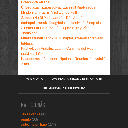
Greenwich Village
Új beutazási szabályok az Egyesült Királyságba:
Minden, amit az ETA-ról tudnod kell!
Saigon (Ho Si Minh-város) – Dél-Vietnám
metropoliszának kihagyhatatlan látnivalói 2 nap alatt
A Fehér Lótusz 3. évadának pazar helyszínei
Thaiföldön
Munkaszüneti napok 2026 naptár, szabadságtervező
táblázat
Királyok útja Andalúziában – Caminito del Rey
praktikus infók
Kalandozás a Bourbon szigeten – Réunion látnivalói 1-
2 hét alatt
TAG CLOUD
GYÁRTÓK, MÁRKÁK – BRANDCLOUD
FELHASZNÁLÁSI FELTÉTELEK
KATEGÓRIÁK
18-as karika
(42)
ajánló
(63)
autó, motor, hajó
(274)