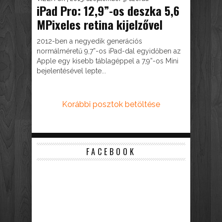
iPad Pro: 12,9”-os deszka 5,6
MPixeles retina kijelzővel
2012-ben a negyedik generációs
normálméretű 9,7”-os iPad-dal egyidőben az
Apple egy kisebb táblagéppel a 7,9”-os Mini
bejelentésével lepte...
Korábbi posztok betöltése
FACEBOOK