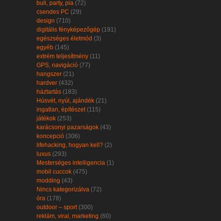
buli, party, pia
(72)
csendes PC
(29)
design
(710)
digitális fényképezőgép
(191)
egészséges életmód
(3)
egyéb
(145)
extrém teljesítmény
(11)
GPS, navigáció
(77)
hangszer
(21)
hardver
(432)
háztartás
(183)
Húsvét, nyúl, ajándék
(21)
ingatlan, építészet
(115)
játékok
(253)
karácsonyi pazarságok
(43)
koncepció
(306)
lifehacking, hogyan kell?
(2)
luxus
(293)
Mesterséges intelligencia
(1)
mobil cuccok
(475)
modding
(43)
Nincs kategorizálva
(72)
óra
(178)
outdoor – sport
(300)
reklám, viral, marketing
(60)