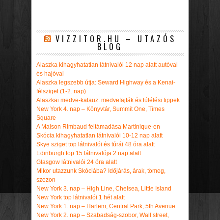
VIZZITOR.HU – UTAZÓS
BLOG
Alaszka kihagyhatatlan látnivalói 12 nap alatt autóval
és hajóval
Alaszka legszebb útja: Seward Highway és a Kenai-
félsziget (1-2. nap)
Alaszkai medve-kalauz: medvefajták és túlélési tippek
New York 4. nap – Könyvtár, Summit One, Times
Square
A Maison Rimbaud feltámadása Martinique-en
Skócia kihagyhatatlan látnivalói 10-12 nap alatt
Skye sziget top látnivalói és túrái 48 óra alatt
Edinburgh top 15 látnivalója 2 nap alatt
Glasgow látnivalói 24 óra alatt
Mikor utazzunk Skóciába? Időjárás, árak, tömeg,
szezon
New York 3. nap – High Line, Chelsea, Little Island
New York top látnivalói 1 hét alatt
New York 1. nap – Harlem, Central Park, 5th Avenue
New York 2. nap – Szabadság-szobor, Wall street,