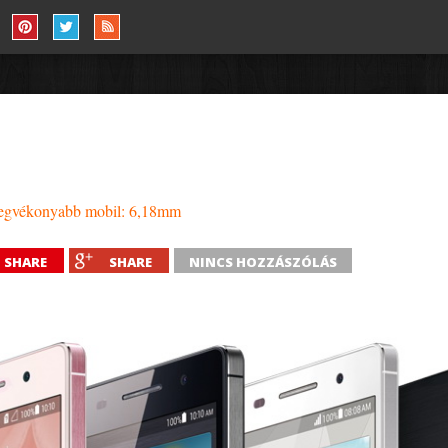
 legvékonyabb mobil: 6,18mm
SHARE
SHARE
NINCS HOZZÁSZÓLÁS