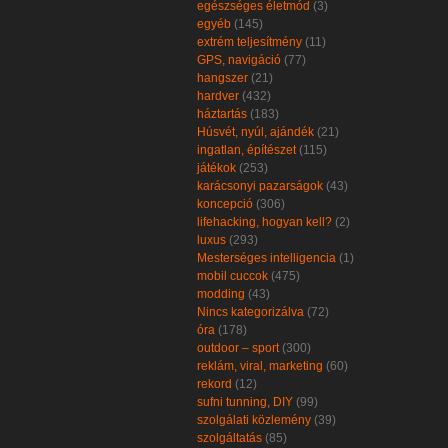
egészséges életmód
(3)
egyéb
(145)
extrém teljesítmény
(11)
GPS, navigáció
(77)
hangszer
(21)
hardver
(432)
háztartás
(183)
Húsvét, nyúl, ajándék
(21)
ingatlan, építészet
(115)
játékok
(253)
karácsonyi pazarságok
(43)
koncepció
(306)
lifehacking, hogyan kell?
(2)
luxus
(293)
Mesterséges intelligencia
(1)
mobil cuccok
(475)
modding
(43)
Nincs kategorizálva
(72)
óra
(178)
outdoor – sport
(300)
reklám, viral, marketing
(60)
rekord
(12)
sufni tunning, DIY
(99)
szolgálati közlemény
(39)
szolgáltatás
(85)