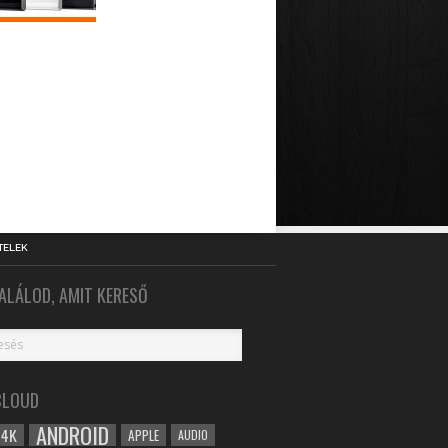
TELEK
ALÁLOD, AMIT KERESŐ
CLOUD
ANDROID
4K
APPLE
AUDIO