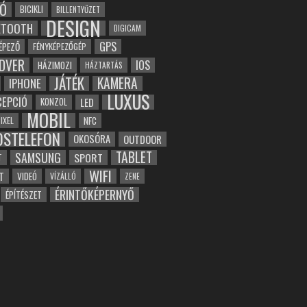
Ó
BICIKLI
BILLENTYŰZET
DESIGN
ETOOTH
DIGICAM
GPS
ÉPEZŐ
FÉNYKÉPEZŐGÉP
DVER
IOS
HÁZIMOZI
HÁZTARTÁS
JÁTÉK
KAMERA
IPHONE
LUXUS
EPCIÓ
LED
KONZOL
MOBIL
NFC
IXEL
OSTELEFON
OKOSÓRA
OUTDOOR
TABLET
SAMSUNG
SPORT
T
WIFI
T
VIDEÓ
VÍZÁLLÓ
ZENE
ÉRINTŐKÉPERNYŐ
ÉPÍTÉSZET