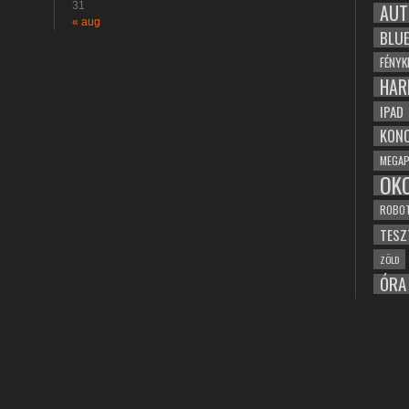
31
AUT
« aug
BLU
FÉNYK
HAR
IPAD
KONC
MEGAP
OK
ROBO
TESZ
ZÖLD
ÓRA