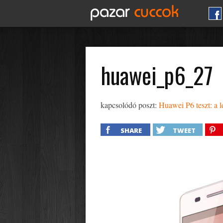
huawei_p6_27
kapcsolódó poszt:
Huawei P6 teszt: a
SHARE
TWEET