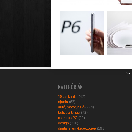
TAG 
KATEGÓRIÁK
18-as karika
(42)
ajánló
(63)
autó, motor, hajó
(274)
buli, party, pia
(72)
csendes PC
(29)
design
(710)
digitális fényképezőgép
(191)