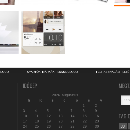
CLOUD
GYÁRTÓK, MÁRKÁK – BRANDCLOUD
FELHASZNÁLÁSI FELTÉ
IDŐGÉP
MEGT
2026. augusztus
h
K
s
c
p
s
v
1
2
3
4
5
6
7
8
9
TAG 
10
11
12
13
14
15
16
17
18
19
20
21
22
23
3D
24
25
26
27
28
29
30