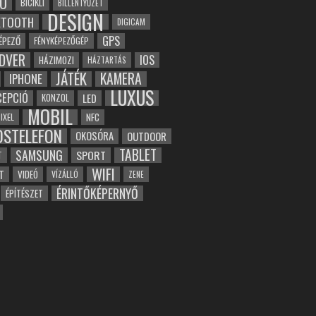
Ó
BICIKLI
BILLENTYŰZET
DESIGN
ETOOTH
DIGICAM
GPS
ÉPEZŐ
FÉNYKÉPEZŐGÉP
DVER
IOS
HÁZIMOZI
HÁZTARTÁS
JÁTÉK
KAMERA
IPHONE
LUXUS
EPCIÓ
LED
KONZOL
MOBIL
NFC
IXEL
OSTELEFON
OKOSÓRA
OUTDOOR
TABLET
SAMSUNG
SPORT
T
WIFI
T
VIDEÓ
VÍZÁLLÓ
ZENE
ÉRINTŐKÉPERNYŐ
ÉPÍTÉSZET