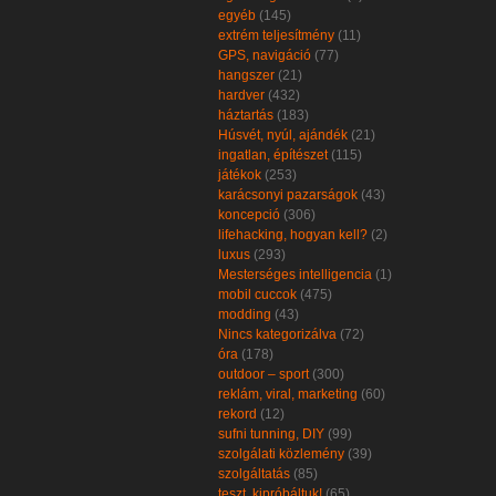
egyéb
(145)
extrém teljesítmény
(11)
GPS, navigáció
(77)
hangszer
(21)
hardver
(432)
háztartás
(183)
Húsvét, nyúl, ajándék
(21)
ingatlan, építészet
(115)
játékok
(253)
karácsonyi pazarságok
(43)
koncepció
(306)
lifehacking, hogyan kell?
(2)
luxus
(293)
Mesterséges intelligencia
(1)
mobil cuccok
(475)
modding
(43)
Nincs kategorizálva
(72)
óra
(178)
outdoor – sport
(300)
reklám, viral, marketing
(60)
rekord
(12)
sufni tunning, DIY
(99)
szolgálati közlemény
(39)
szolgáltatás
(85)
teszt, kipróbáltuk!
(65)