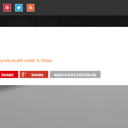
 legvékonyabb mobil: 6,18mm
SHARE
SHARE
NINCS HOZZÁSZÓLÁS