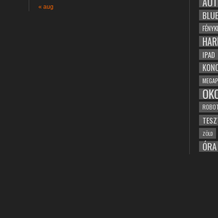
AUT
« aug
BLU
FÉNYK
HAR
IPAD
KONC
MEGAP
OK
ROBO
TESZ
ZÖLD
ÓRA