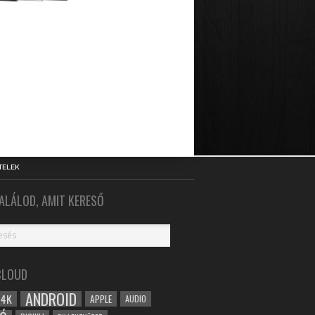
TELEK
ALÁLOD, AMIT KERESŐ
CLOUD
ANDROID
4K
APPLE
AUDIO