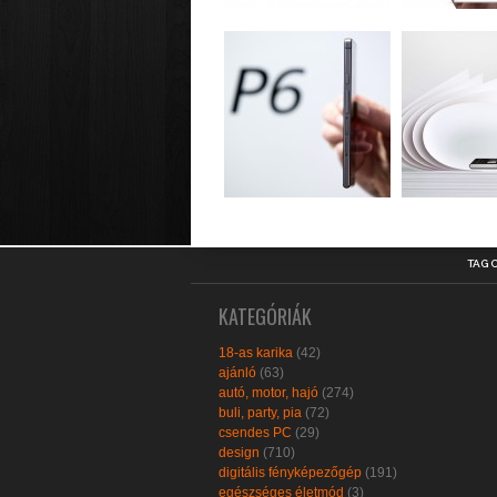
TAG 
KATEGÓRIÁK
18-as karika
(42)
ajánló
(63)
autó, motor, hajó
(274)
buli, party, pia
(72)
csendes PC
(29)
design
(710)
digitális fényképezőgép
(191)
egészséges életmód
(3)