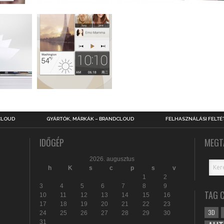
CLOUD
GYÁRTÓK, MÁRKÁK – BRANDCLOUD
FELHASZNÁLÁSI FELTÉ
IDŐGÉP
MEGT
2026. augusztus
h
K
s
c
p
s
v
1
2
3
4
5
6
7
8
9
TAG 
10
11
12
13
14
15
16
17
18
19
20
21
22
23
3D
24
25
26
27
28
29
30
31