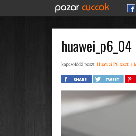
huawei_p6_04
kapcsolódó poszt:
Huawei P6 teszt: a
SHARE
TWEET