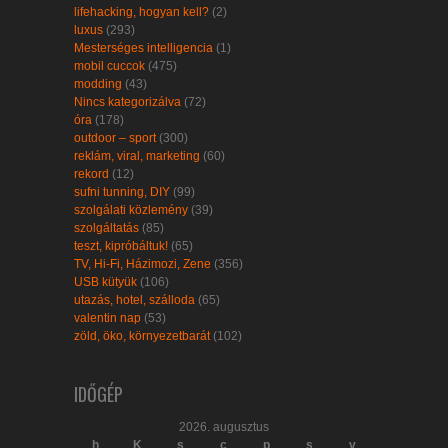
lifehacking, hogyan kell?
(2)
luxus
(293)
Mesterséges intelligencia
(1)
mobil cuccok
(475)
modding
(43)
Nincs kategorizálva
(72)
óra
(178)
outdoor – sport
(300)
reklám, viral, marketing
(60)
rekord
(12)
sufni tunning, DIY
(99)
szolgálati közlemény
(39)
szolgáltatás
(85)
teszt, kipróbáltuk!
(65)
TV, Hi-Fi, Házimozi, Zene
(356)
USB kütyük
(106)
utazás, hotel, szálloda
(65)
valentin nap
(53)
zöld, öko, környezetbarát
(102)
IDŐGÉP
2026. augusztus
h
K
s
c
p
s
v