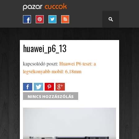
huawei_p6_13
kapcsolódó poszt:
Huawei P6 teszt: a
legvékonyabb mobil: 6,18mm
SHARE
TWEET
SHARE
SHARE
NINCS HOZZÁSZÓLÁS