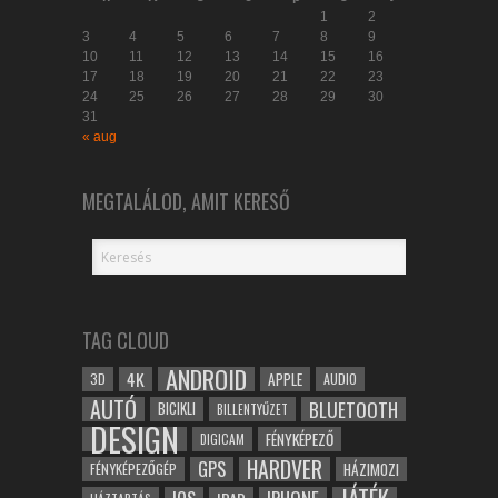
1
2
3
4
5
6
7
8
9
10
11
12
13
14
15
16
17
18
19
20
21
22
23
24
25
26
27
28
29
30
31
« aug
MEGTALÁLOD, AMIT KERESŐ
TAG CLOUD
ANDROID
4K
APPLE
3D
AUDIO
AUTÓ
BLUETOOTH
BICIKLI
BILLENTYŰZET
DESIGN
FÉNYKÉPEZŐ
DIGICAM
HARDVER
GPS
FÉNYKÉPEZŐGÉP
HÁZIMOZI