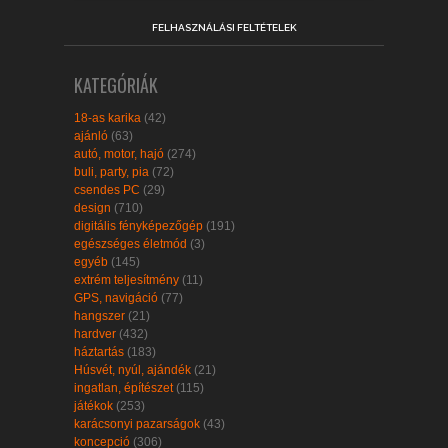
FELHASZNÁLÁSI FELTÉTELEK
KATEGÓRIÁK
18-as karika
(42)
ajánló
(63)
autó, motor, hajó
(274)
buli, party, pia
(72)
csendes PC
(29)
design
(710)
digitális fényképezőgép
(191)
egészséges életmód
(3)
egyéb
(145)
extrém teljesítmény
(11)
GPS, navigáció
(77)
hangszer
(21)
hardver
(432)
háztartás
(183)
Húsvét, nyúl, ajándék
(21)
ingatlan, építészet
(115)
játékok
(253)
karácsonyi pazarságok
(43)
koncepció
(306)