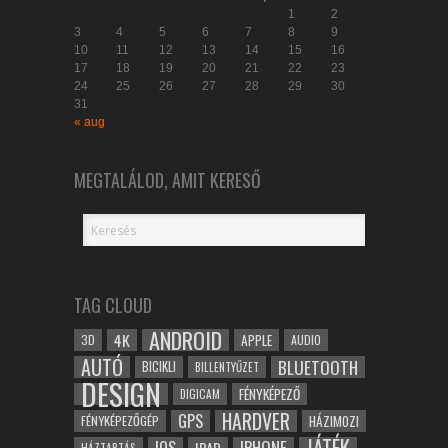
1
2
3
4
5
6
7
8
9
10
11
12
13
14
15
16
17
18
19
20
21
22
23
24
25
26
27
28
29
30
31
« aug
MEGTALÁLOD, AMIT KERESŐ
TAG CLOUD
ANDROID
4K
APPLE
3D
AUDIO
AUTÓ
BLUETOOTH
BICIKLI
BILLENTYŰZET
DESIGN
FÉNYKÉPEZŐ
DIGICAM
HARDVER
GPS
FÉNYKÉPEZŐGÉP
HÁZIMOZI
JÁTÉK
IOS
IPHONE
HÁZTARTÁS