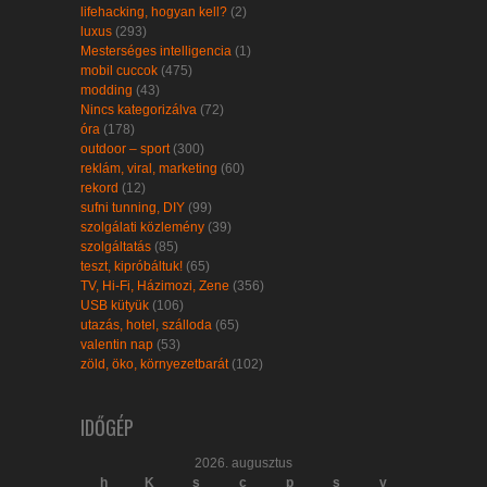
lifehacking, hogyan kell?
(2)
luxus
(293)
Mesterséges intelligencia
(1)
mobil cuccok
(475)
modding
(43)
Nincs kategorizálva
(72)
óra
(178)
outdoor – sport
(300)
reklám, viral, marketing
(60)
rekord
(12)
sufni tunning, DIY
(99)
szolgálati közlemény
(39)
szolgáltatás
(85)
teszt, kipróbáltuk!
(65)
TV, Hi-Fi, Házimozi, Zene
(356)
USB kütyük
(106)
utazás, hotel, szálloda
(65)
valentin nap
(53)
zöld, öko, környezetbarát
(102)
IDŐGÉP
2026. augusztus
h
K
s
c
p
s
v