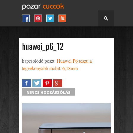
huawei_p6_12
kapcsolódó poszt:
Huawei P6 teszt: a
legvékonyabb mobil: 6,18mm
SHARE
TWEET
SHARE
SHARE
NINCS HOZZÁSZÓLÁS