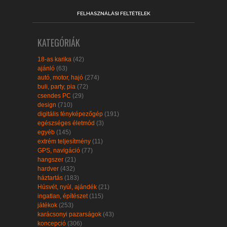
FELHASZNÁLÁSI FELTÉTELEK
KATEGÓRIÁK
18-as karika
(42)
ajánló
(63)
autó, motor, hajó
(274)
buli, party, pia
(72)
csendes PC
(29)
design
(710)
digitális fényképezőgép
(191)
egészséges életmód
(3)
egyéb
(145)
extrém teljesítmény
(11)
GPS, navigáció
(77)
hangszer
(21)
hardver
(432)
háztartás
(183)
Húsvét, nyúl, ajándék
(21)
ingatlan, építészet
(115)
játékok
(253)
karácsonyi pazarságok
(43)
koncepció
(306)