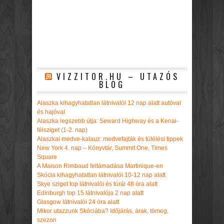
VIZZITOR.HU – UTAZÓS
BLOG
Alaszka kihagyhatatlan látnivalói 12 nap alatt autóval
és hajóval
Alaszka legszebb útja: Seward Highway és a Kenai-
félsziget (1-2. nap)
Alaszkai medve-kalauz: medvefajták és túlélési tippek
New York 4. nap – Könyvtár, Summit One, Times
Square
A Maison Rimbaud feltámadása Martinique-en
Skócia kihagyhatatlan látnivalói 10-12 nap alatt
Skye sziget top látnivalói és túrái 48 óra alatt
Edinburgh top 15 látnivalója 2 nap alatt
Glasgow látnivalói 24 óra alatt
Mikor utazzunk Skóciába? Időjárás, árak, tömeg,
szezon