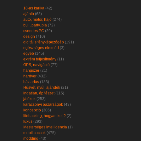
18-as karika
(42)
ajánló
(63)
autó, motor, hajó
(274)
buli, party, pia
(72)
csendes PC
(29)
design
(710)
digitális fényképezőgép
(191)
egészséges életmód
(3)
egyéb
(145)
extrém teljesítmény
(11)
GPS, navigáció
(77)
hangszer
(21)
hardver
(432)
háztartás
(183)
Húsvét, nyúl, ajándék
(21)
ingatlan, építészet
(115)
játékok
(253)
karácsonyi pazarságok
(43)
koncepció
(306)
lifehacking, hogyan kell?
(2)
luxus
(293)
Mesterséges intelligencia
(1)
mobil cuccok
(475)
modding
(43)