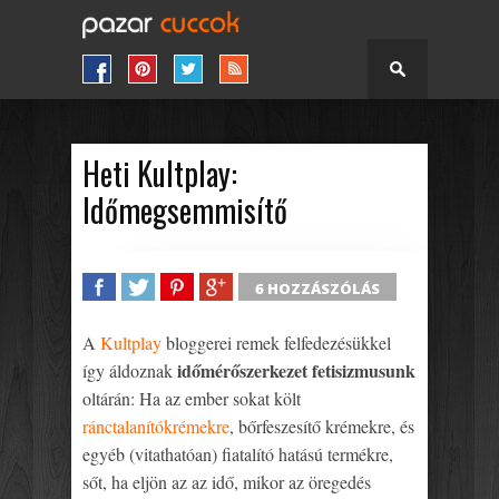
Heti Kultplay:
Időmegsemmisítő
6 HOZZÁSZÓLÁS
SHARE
TWEET
SHARE
SHARE
A
Kultplay
bloggerei remek felfedezésükkel
időmérőszerkezet fetisizmusunk
így áldoznak
oltárán: Ha az ember sokat költ
ránctalanítókrémekre
, bőrfeszesítő krémekre, és
egyéb (vitathatóan) fiatalító hatású termékre,
sőt, ha eljön az az idő, mikor az öregedés