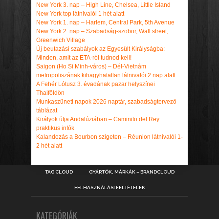
New York 3. nap – High Line, Chelsea, Little Island
New York top látnivalói 1 hét alatt
New York 1. nap – Harlem, Central Park, 5th Avenue
New York 2. nap – Szabadság-szobor, Wall street,
Greenwich Village
Új beutazási szabályok az Egyesült Királyságba:
Minden, amit az ETA-ról tudnod kell!
Saigon (Ho Si Minh-város) – Dél-Vietnám
metropoliszának kihagyhatatlan látnivalói 2 nap alatt
A Fehér Lótusz 3. évadának pazar helyszínei
Thaiföldön
Munkaszüneti napok 2026 naptár, szabadságtervező
táblázat
Királyok útja Andalúziában – Caminito del Rey
praktikus infók
Kalandozás a Bourbon szigeten – Réunion látnivalói 1-
2 hét alatt
TAG CLOUD
GYÁRTÓK, MÁRKÁK – BRANDCLOUD
FELHASZNÁLÁSI FELTÉTELEK
KATEGÓRIÁK