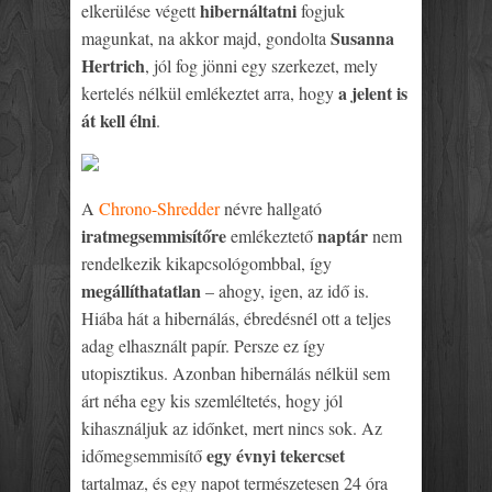
hibernáltatni
elkerülése végett
fogjuk
Susanna
magunkat, na akkor majd, gondolta
Hertrich
, jól fog jönni egy szerkezet, mely
a jelent is
kertelés nélkül emlékeztet arra, hogy
át kell élni
.
A
Chrono-Shredder
névre hallgató
iratmegsemmisítőre
naptár
emlékeztető
nem
rendelkezik kikapcsológombbal, így
megállíthatatlan
– ahogy, igen, az idő is.
Hiába hát a hibernálás, ébredésnél ott a teljes
adag elhasznált papír. Persze ez így
utopisztikus. Azonban hibernálás nélkül sem
árt néha egy kis szemléltetés, hogy jól
kihasználjuk az időnket, mert nincs sok. Az
egy évnyi tekercset
időmegsemmisítő
tartalmaz, és egy napot természetesen 24 óra