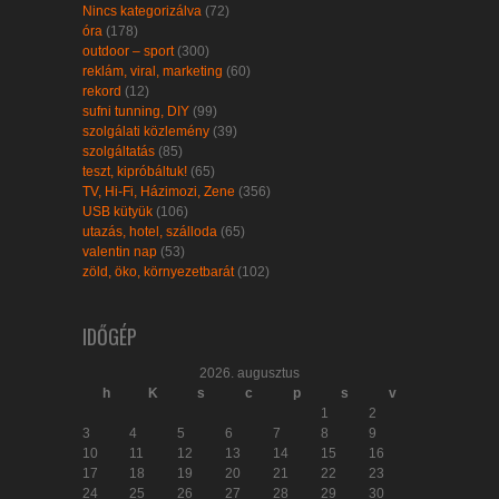
Nincs kategorizálva
(72)
óra
(178)
outdoor – sport
(300)
reklám, viral, marketing
(60)
rekord
(12)
sufni tunning, DIY
(99)
szolgálati közlemény
(39)
szolgáltatás
(85)
teszt, kipróbáltuk!
(65)
TV, Hi-Fi, Házimozi, Zene
(356)
USB kütyük
(106)
utazás, hotel, szálloda
(65)
valentin nap
(53)
zöld, öko, környezetbarát
(102)
IDŐGÉP
2026. augusztus
h
K
s
c
p
s
v
1
2
3
4
5
6
7
8
9
10
11
12
13
14
15
16
17
18
19
20
21
22
23
24
25
26
27
28
29
30