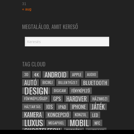
31
« aug
MEGTALÁLOD, AMIT KERESŐ
TAG CLOUD
ANDROID
4K
APPLE
3D
AUDIO
AUTÓ
BLUETOOTH
BICIKLI
BILLENTYŰZET
DESIGN
FÉNYKÉPEZŐ
DIGICAM
HARDVER
GPS
FÉNYKÉPEZŐGÉP
HÁZIMOZI
JÁTÉK
IOS
IPHONE
IPAD
HÁZTARTÁS
KAMERA
KONCEPCIÓ
LED
KONZOL
LUXUS
MOBIL
NFC
MEGAPIXEL
OKOSTELEFON
OKOSÓRA
OUTDOOR