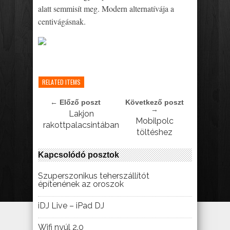
alatt semmisít meg. Modern alternatívája a
centivágásnak.
RELATED ITEMS
← Előző poszt
Következő poszt
→
Lakjon
Mobilpolc
rakottpalacsintában
töltéshez
Kapcsolódó posztok
Szuperszonikus teherszállítót
építenének az oroszok
iDJ Live – iPad DJ
Wifi nyúl 2.0