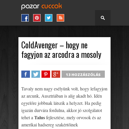
ColdAvenger – hogy ne
fagyjon az arcodra a mosoly
13 HOZZÁSZÓLÁS
SHARE
TWEET
SHARE
SHARE
Tavaly nem nagy esélyünk volt, hogy lefagyjon
az arcunk, Ausztriában is alig akadt hó. Idén
egyelőre jobbnak látszik a helyzet. Ha pedig
igazán durvára fordulna, akkor jó szolgálatot
Talus
tehet a
fejlesztése, mely orvosok és az
amerikai hadsereg szakértőinek