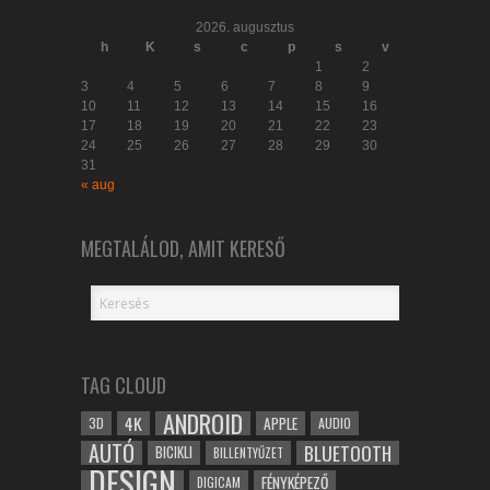
2026. augusztus
h
K
s
c
p
s
v
1
2
3
4
5
6
7
8
9
10
11
12
13
14
15
16
17
18
19
20
21
22
23
24
25
26
27
28
29
30
31
« aug
MEGTALÁLOD, AMIT KERESŐ
TAG CLOUD
ANDROID
4K
APPLE
3D
AUDIO
AUTÓ
BLUETOOTH
BICIKLI
BILLENTYŰZET
DESIGN
FÉNYKÉPEZŐ
DIGICAM