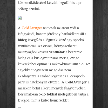
közreműködésével készült, legalábbis a pr
szöveg szerint.
A
ColdAvenger
nemcsak az arcot védi a
lefagyástól, hanem jótékony barikádként áll a
hideg levegő és a légutak közé
egy speckó
ventilátorral. Az orvosi, környezetbarát
ventilátor
műanyagból készült
a beáramló
hideg és a kilélegzett párás meleg levegő
keverékéből optimális mikró-klímát állít elő. Az
egyébként egyszerű megoldás nem
akadályozza a szabad légzést és a lecsapódó
ColdAvenger
párát is hatékonyan elvezeti. A
a
maszkon belül a körülmények függvényében
5-15 fokkal melegebben
folyamatosan
tartja a
levegőt, mint a külső hőmérséklet.