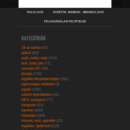
TAG CLOUD
GYÁRTÓK, MÁRKÁK – BRANDCLOUD
FELHASZNÁLÁSI FELTÉTELEK
KATEGÓRIÁK
18-as karika
(42)
ajánló
(63)
autó, motor, hajó
(274)
buli, party, pia
(72)
csendes PC
(29)
design
(710)
digitális fényképezőgép
(191)
egészséges életmód
(3)
egyéb
(145)
extrém teljesítmény
(11)
GPS, navigáció
(77)
hangszer
(21)
hardver
(432)
háztartás
(183)
Húsvét, nyúl, ajándék
(21)
ingatlan, építészet
(115)