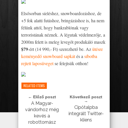
Elsősorban síeléshez, snowboardozáshoz, de
+5 fok alatti futáshoz, bringázáshoz is, ha nem
félünk attól, hogy bankrablónak vagy
terroristának néznek. A légutak védelmezője, a
2000m felett is meleg levegőt produkáló maszk
$79
-ért (14 990,- Ft) szerezhető be. Az
ütésre
keményedő snowboard sapkát
és a
síbotba
rejtett laposüveget
se felejtsük otthon!
RELATED ITEMS
← Előző poszt
Következő poszt
→
A Magyar-
Cipőtalpba
vándorhoz még
integrált Twitter-
kevés a
kliens
robottornász