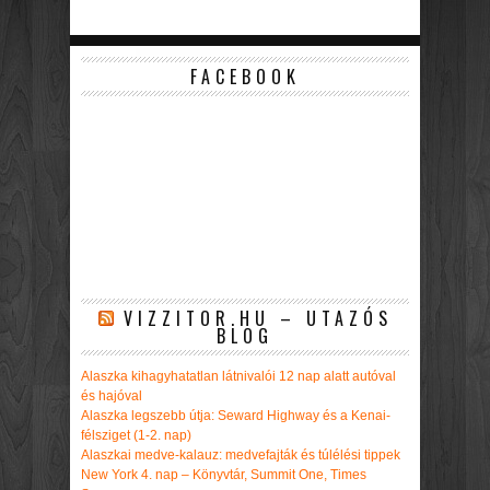
FACEBOOK
VIZZITOR.HU – UTAZÓS
BLOG
Alaszka kihagyhatatlan látnivalói 12 nap alatt autóval
és hajóval
Alaszka legszebb útja: Seward Highway és a Kenai-
félsziget (1-2. nap)
Alaszkai medve-kalauz: medvefajták és túlélési tippek
New York 4. nap – Könyvtár, Summit One, Times