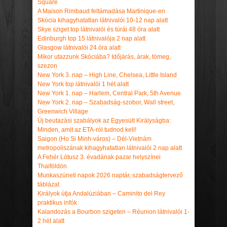
Square
A Maison Rimbaud feltámadása Martinique-en
Skócia kihagyhatatlan látnivalói 10-12 nap alatt
Skye sziget top látnivalói és túrái 48 óra alatt
Edinburgh top 15 látnivalója 2 nap alatt
Glasgow látnivalói 24 óra alatt
Mikor utazzunk Skóciába? Időjárás, árak, tömeg,
szezon
New York 3. nap – High Line, Chelsea, Little Island
New York top látnivalói 1 hét alatt
New York 1. nap – Harlem, Central Park, 5th Avenue
New York 2. nap – Szabadság-szobor, Wall street,
Greenwich Village
Új beutazási szabályok az Egyesült Királyságba:
Minden, amit az ETA-ról tudnod kell!
Saigon (Ho Si Minh-város) – Dél-Vietnám
metropoliszának kihagyhatatlan látnivalói 2 nap alatt
A Fehér Lótusz 3. évadának pazar helyszínei
Thaiföldön
Munkaszüneti napok 2026 naptár, szabadságtervező
táblázat
Királyok útja Andalúziában – Caminito del Rey
praktikus infók
Kalandozás a Bourbon szigeten – Réunion látnivalói 1-
2 hét alatt