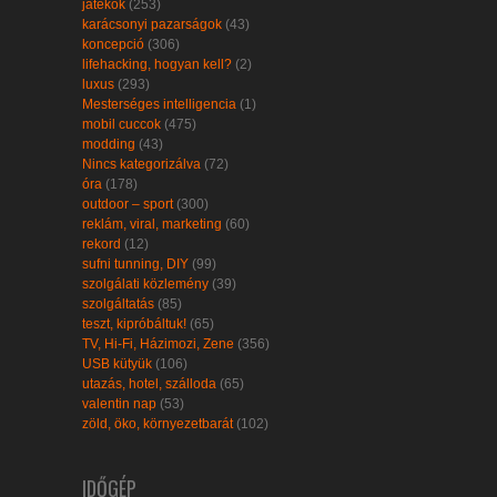
játékok
(253)
karácsonyi pazarságok
(43)
koncepció
(306)
lifehacking, hogyan kell?
(2)
luxus
(293)
Mesterséges intelligencia
(1)
mobil cuccok
(475)
modding
(43)
Nincs kategorizálva
(72)
óra
(178)
outdoor – sport
(300)
reklám, viral, marketing
(60)
rekord
(12)
sufni tunning, DIY
(99)
szolgálati közlemény
(39)
szolgáltatás
(85)
teszt, kipróbáltuk!
(65)
TV, Hi-Fi, Házimozi, Zene
(356)
USB kütyük
(106)
utazás, hotel, szálloda
(65)
valentin nap
(53)
zöld, öko, környezetbarát
(102)
IDŐGÉP