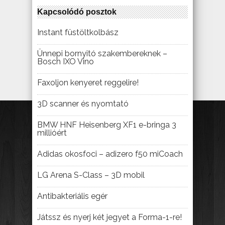
Kapcsolódó posztok
Instant füstöltkolbász
Ünnepi bornyitó szakembereknek –
Bosch IXO Vino
Faxoljon kenyeret reggelire!
3D scanner és nyomtató
BMW HNF Heisenberg XF1 e-bringa 3
millióért
Adidas okosfoci – adizero f50 miCoach
LG Arena S-Class – 3D mobil
Antibakteriális egér
Játssz és nyerj két jegyet a Forma-1-re!