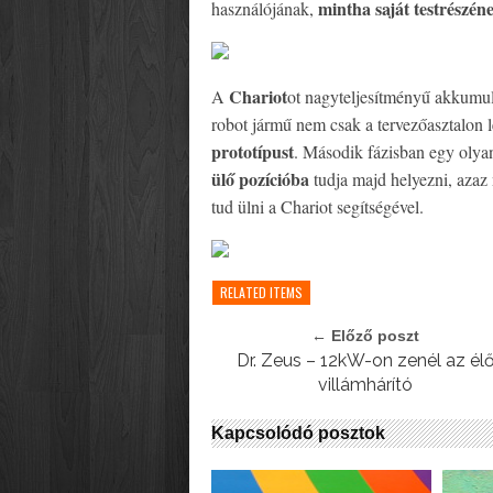
mintha saját testrészé
használójának,
Chariot
A
ot nagyteljesítményű akkumul
robot jármű nem csak a tervezőasztalon 
prototípust
. Második fázisban egy olya
ülő pozícióba
tudja majd helyezni, azaz 
tud ülni a Chariot segítségével.
RELATED ITEMS
← Előző poszt
Dr. Zeus – 12kW-on zenél az él
villámhárító
Kapcsolódó posztok