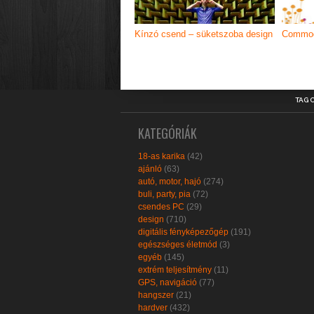
Kínzó csend – süketszoba design
Commodo
TAG 
KATEGÓRIÁK
18-as karika
(42)
ajánló
(63)
autó, motor, hajó
(274)
buli, party, pia
(72)
csendes PC
(29)
design
(710)
digitális fényképezőgép
(191)
egészséges életmód
(3)
egyéb
(145)
extrém teljesítmény
(11)
GPS, navigáció
(77)
hangszer
(21)
hardver
(432)