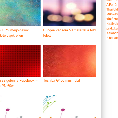
metropol
A Fehér
Thaiföl
Munkasz
táblázat
Királyo
praktiku
és GPS megoldások
Bungee vacsora 50 méterrel a föld
Kalando
k-tolvajok ellen
felett
2 hét ala
n szigeten is Facebook –
Toshiba G450 minimobil
e PN-60w