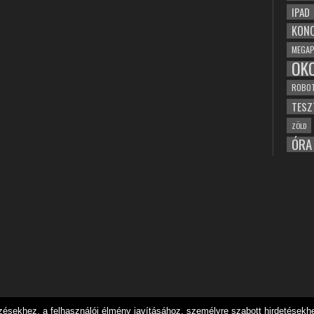
IPAD
KONC
MEGAP
OK
ROBO
TESZ
ZÖLD
ÓRA
sekhez, a felhasználói élmény javításához, személyre szabott hirdetésekhez