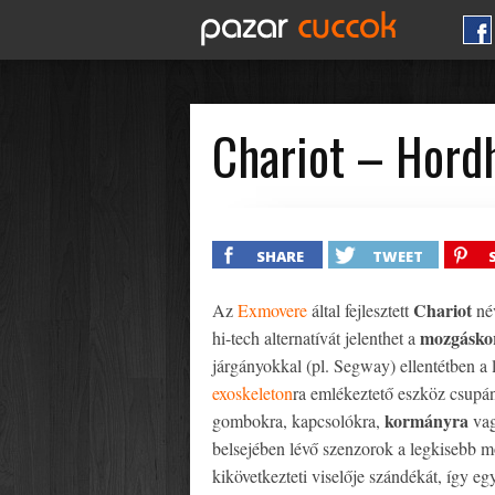
Chariot – Hord
SHARE
TWEET
Chariot
Az
Exmovere
által fejlesztett
név
mozgáskor
hi-tech alternatívát jelenthet a
járgányokkal (pl. Segway) ellentétben 
exoskeleton
ra emlékeztető eszköz csupán
kormányra
gombokra, kapcsolókra,
vag
belsejében lévő szenzorok a legkisebb moz
kikövetkezteti viselője szándékát, így eg