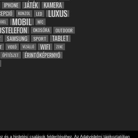
JÁTÉK
KAMERA
IPHONE
LUXUS
EPCIÓ
LED
KONZOL
MOBIL
NFC
IXEL
OSTELEFON
OKOSÓRA
OUTDOOR
TABLET
SAMSUNG
SPORT
T
WIFI
T
VIDEÓ
VÍZÁLLÓ
ZENE
ÉRINTŐKÉPERNYŐ
ÉPÍTÉSZET
 és a hirdetési csalások felderítéséhez. Az Adatvédelmi tájékoztatóban