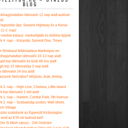
BLOG
kihagyhatatlan látnivalói 12 nap alatt autóval
val
 legszebb útja: Seward Highway és a Kenai-
t (1-2. nap)
i medve-kalauz: medvefajták és túlélési tippek
k 4. nap – Könyvtár, Summit One, Times
n Rimbaud feltámadása Martinique-en
ihagyhatatlan látnivalói 10-12 nap alatt
get top látnivalói és túrái 48 óra alatt
h top 15 látnivalója 2 nap alatt
látnivalói 24 óra alatt
tazzunk Skóciába? Időjárás, árak, tömeg,
 3. nap – High Line, Chelsea, Little Island
 top látnivalói 1 hét alatt
k 1. nap – Harlem, Central Park, 5th Avenue
k 2. nap – Szabadság-szobor, Wall street,
ch Village
azási szabályok az Egyesült Királyságba:
amit az ETA-ról tudnod kell!
(Ho Si Minh-város) – Dél-Vietnám