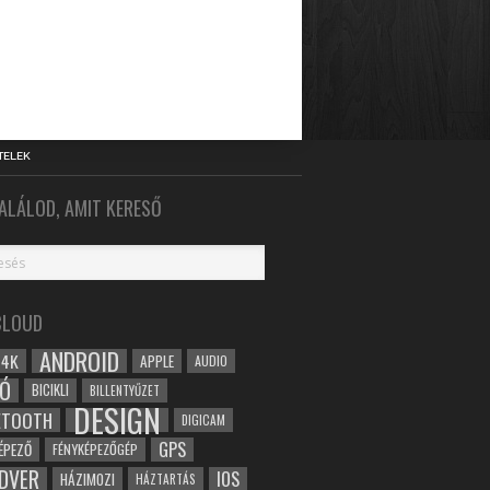
TELEK
ALÁLOD, AMIT KERESŐ
CLOUD
ANDROID
4K
APPLE
AUDIO
Ó
BICIKLI
BILLENTYŰZET
DESIGN
ETOOTH
DIGICAM
GPS
ÉPEZŐ
FÉNYKÉPEZŐGÉP
DVER
IOS
HÁZIMOZI
HÁZTARTÁS