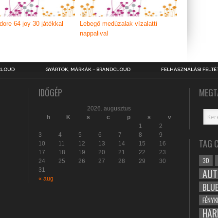
re 64 joy 30 játékkal
Lebegő medúzalak vízalatti
nappalival
CLOUD
GYÁRTÓK, MÁRKÁK – BRANDCLOUD
FELHASZNÁLÁSI FELTÉ
IDŐGÉP
MEGT
2026. augusztus
h
K
s
c
p
s
v
1
2
3
4
5
6
7
8
9
TAG 
10
11
12
13
14
15
16
17
18
19
20
21
22
23
3D
24
25
26
27
28
29
30
31
AUT
« aug
BLU
FÉNYK
HAR