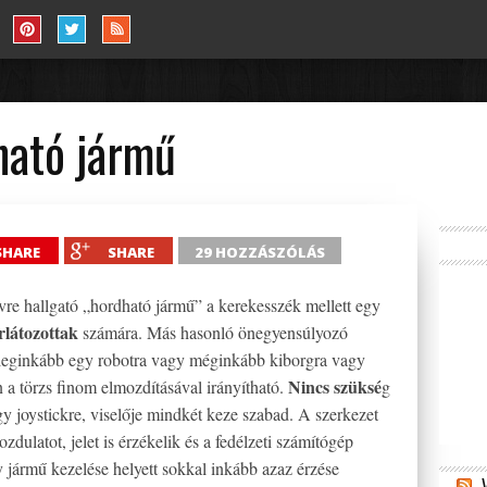
ható jármű
SHARE
SHARE
29 HOZZÁSZÓLÁS
re hallgató „hordható jármű” a kerekesszék mellett egy
látozottak
számára. Más hasonló önegyensúlyozó
a leginkább egy robotra vagy méginkább kiborgra vagy
Nincs szüksé
 a törzs finom elmozdításával irányítható.
g
y joystickre, viselője mindkét keze szabad. A szerkezet
dulatot, jelet is érzékelik és a fedélzeti számítógép
y jármű kezelése helyett sokkal inkább azaz érzése