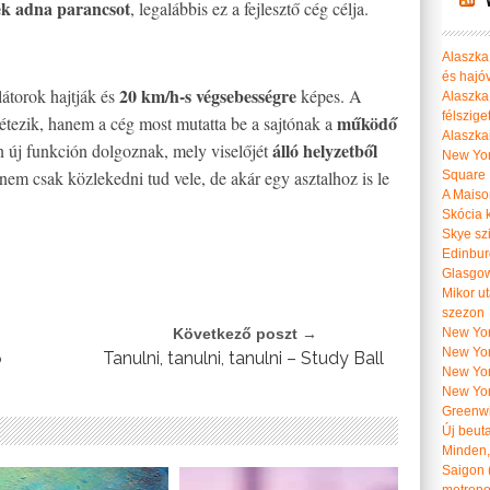
nek adna parancsot
, legalábbis ez a fejlesztő cég célja.
Alaszka 
és hajó
20 km/h-s végsebességre
átorok hajtják és
képes. A
Alaszka
félszige
működő
létezik, hanem a cég most mutatta be a sajtónak a
Alaszka
álló helyzetből
n új funkción dolgoznak, mely viselőjét
New Yor
nem csak közlekedni tud vele, de akár egy asztalhoz is le
Square
A Maiso
Skócia k
Skye szi
Edinburg
Glasgow 
Mikor u
szezon
Következő poszt →
New York
New York
ő
Tanulni, tanulni, tanulni – Study Ball
New Yor
New Yor
Greenwi
Új beut
Minden, 
Saigon 