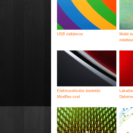
USB rúdtáncos
Mobil 
noteboo
Elektrosokkolós büntetés
Lakatla
Mindflex-szel
Delorm