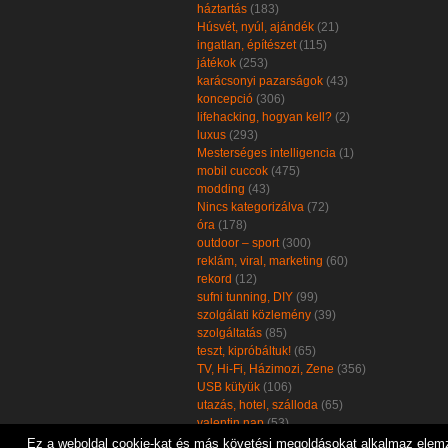
háztartás
(183)
Húsvét, nyúl, ajándék
(21)
ingatlan, építészet
(115)
játékok
(253)
karácsonyi pazarságok
(43)
koncepció
(306)
lifehacking, hogyan kell?
(2)
luxus
(293)
Mesterséges intelligencia
(1)
mobil cuccok
(475)
modding
(43)
Nincs kategorizálva
(72)
óra
(178)
outdoor – sport
(300)
reklám, viral, marketing
(60)
rekord
(12)
sufni tunning, DIY
(99)
szolgálati közlemény
(39)
szolgáltatás
(85)
teszt, kipróbáltuk!
(65)
TV, Hi-Fi, Házimozi, Zene
(356)
USB kütyük
(106)
utazás, hotel, szálloda
(65)
valentin nap
(53)
zöld, öko, környezetbarát
(102)
Ez a weboldal cookie-kat és más követési megoldásokat alkalmaz elemzé