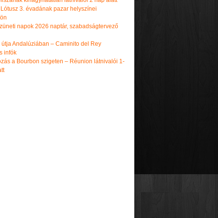
iszának kihagyhatatlan látnivalói 2 nap alatt
 Lótusz 3. évadának pazar helyszínei
dön
üneti napok 2026 naptár, szabadságtervező
k útja Andalúziában – Caminito del Rey
s infók
zás a Bourbon szigeten – Réunion látnivalói 1-
tt