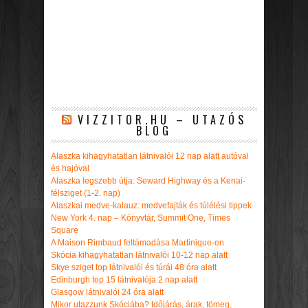
VIZZITOR.HU – UTAZÓS
BLOG
Alaszka kihagyhatatlan látnivalói 12 nap alatt autóval
és hajóval
Alaszka legszebb útja: Seward Highway és a Kenai-
félsziget (1-2. nap)
Alaszkai medve-kalauz: medvefajták és túlélési tippek
New York 4. nap – Könyvtár, Summit One, Times
Square
A Maison Rimbaud feltámadása Martinique-en
Skócia kihagyhatatlan látnivalói 10-12 nap alatt
Skye sziget top látnivalói és túrái 48 óra alatt
Edinburgh top 15 látnivalója 2 nap alatt
Glasgow látnivalói 24 óra alatt
Mikor utazzunk Skóciába? Időjárás, árak, tömeg,