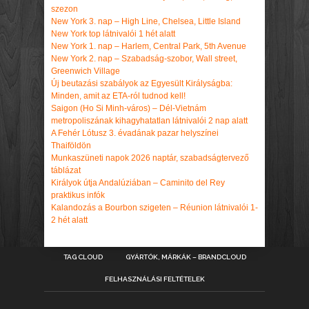
szezon
New York 3. nap – High Line, Chelsea, Little Island
New York top látnivalói 1 hét alatt
New York 1. nap – Harlem, Central Park, 5th Avenue
New York 2. nap – Szabadság-szobor, Wall street,
Greenwich Village
Új beutazási szabályok az Egyesült Királyságba:
Minden, amit az ETA-ról tudnod kell!
Saigon (Ho Si Minh-város) – Dél-Vietnám
metropoliszának kihagyhatatlan látnivalói 2 nap alatt
A Fehér Lótusz 3. évadának pazar helyszínei
Thaiföldön
Munkaszüneti napok 2026 naptár, szabadságtervező
táblázat
Királyok útja Andalúziában – Caminito del Rey
praktikus infók
Kalandozás a Bourbon szigeten – Réunion látnivalói 1-
2 hét alatt
TAG CLOUD
GYÁRTÓK, MÁRKÁK – BRANDCLOUD
FELHASZNÁLÁSI FELTÉTELEK