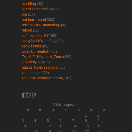
modding
(43)
Nincs kategorizálva
(72)
óra
(178)
outdoor – sport
(300)
reklám, viral, marketing
(60)
rekord
(12)
sufni tunning, DIY
(99)
szolgálati közlemény
(39)
szolgáltatás
(85)
teszt, kipróbáltuk!
(65)
TV, Hi-Fi, Házimozi, Zene
(356)
USB kütyük
(106)
utazás, hotel, szálloda
(65)
valentin nap
(53)
zöld, öko, környezetbarát
(102)
IDŐGÉP
2026. augusztus
h
K
s
c
p
s
v
1
2
3
4
5
6
7
8
9
10
11
12
13
14
15
16
17
18
19
20
21
22
23