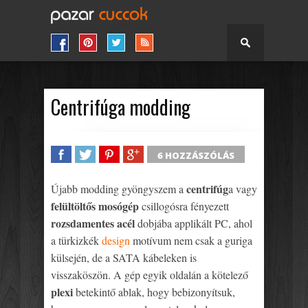
Centrifúga modding
6 HOZZÁSZÓLÁS
SHARE
TWEET
SHARE
SHARE
centrifúg
Újabb modding gyöngyszem a
a vagy
felültöltős mosógép
csillogósra fényezett
rozsdamentes acél
dobjába applikált PC, ahol
a türkizkék
design
motívum nem csak a guriga
külsején, de a SATA kábeleken is
visszaköszön. A gép egyik oldalán a kötelező
plexi
betekintő ablak, hogy bebizonyítsuk,