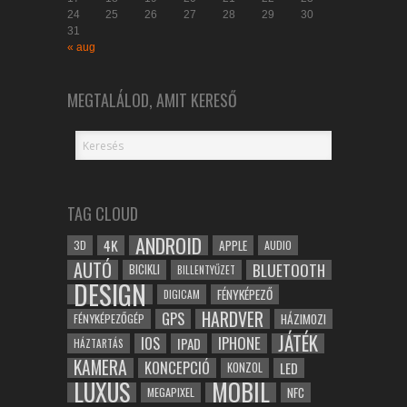
24
25
26
27
28
29
30
31
« aug
MEGTALÁLOD, AMIT KERESŐ
TAG CLOUD
ANDROID
4K
APPLE
3D
AUDIO
AUTÓ
BLUETOOTH
BICIKLI
BILLENTYŰZET
DESIGN
FÉNYKÉPEZŐ
DIGICAM
HARDVER
GPS
FÉNYKÉPEZŐGÉP
HÁZIMOZI
JÁTÉK
IOS
IPHONE
IPAD
HÁZTARTÁS
KAMERA
KONCEPCIÓ
LED
KONZOL
LUXUS
MOBIL
NFC
MEGAPIXEL