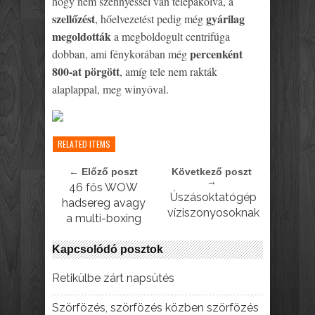
hogy nem szennyessel van telepakolva, a
szellőzést
gyárilag
, hőelvezetést pedig még
megoldották
a megboldogult centrifúga
percenként
dobban, ami fénykorában még
800-at pörgött
, amíg tele nem rakták
alaplappal, meg winyóval.
RELATED ITEMS
← Előző poszt
Következő poszt
→
46 fős WOW
Úszásoktatógép
hadsereg avagy
víziszonyosoknak
a multi-boxing
Kapcsolódó posztok
Retikülbe zárt napsütés
Szörfözés, szörfözés közben szörfözés