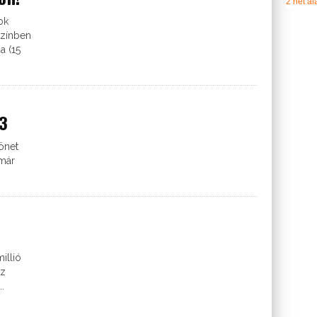
2 hét ala
ok
színben
a (15
33
önet
 már
illió
Az
.