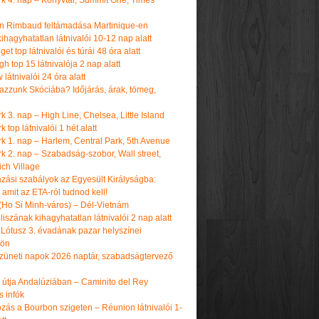
k 4. nap – Könyvtár, Summit One, Times
n Rimbaud feltámadása Martinique-en
ihagyhatatlan látnivalói 10-12 nap alatt
get top látnivalói és túrái 48 óra alatt
h top 15 látnivalója 2 nap alatt
látnivalói 24 óra alatt
tazzunk Skóciába? Időjárás, árak, tömeg,
 3. nap – High Line, Chelsea, Little Island
 top látnivalói 1 hét alatt
k 1. nap – Harlem, Central Park, 5th Avenue
k 2. nap – Szabadság-szobor, Wall street,
ch Village
azási szabályok az Egyesült Királyságba:
amit az ETA-ról tudnod kell!
(Ho Si Minh-város) – Dél-Vietnám
iszának kihagyhatatlan látnivalói 2 nap alatt
 Lótusz 3. évadának pazar helyszínei
dön
üneti napok 2026 naptár, szabadságtervező
k útja Andalúziában – Caminito del Rey
s infók
zás a Bourbon szigeten – Réunion látnivalói 1-