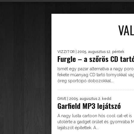
 UGYANAZON AZ ELVEN...
VA
VIZZITOR
| 2005. augusztus 12. péntek
Furgle – a szőrös CD tart
Ismét egy pazar alternatíva a nagy poro
fekete műanyag CD tartó tornyokkal vag
öreg sportcipő dobozokkal...
DAVE
| 2005. augusztus 2. kedd
Garfield MP3 lejátszó
A nagy lusta cartoon hős cool cat-et is
utolérte a gadget őrület és gyomrába 
lejátszót építettek. A...