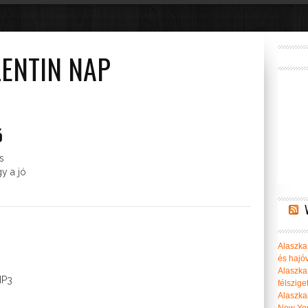
LENTIN NAP
ó
s
y a jó
Alaszka 
és hajó
Alaszka
MP3
félszige
Alaszka