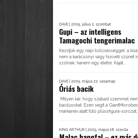
DAVE
| 2005. július 2. szombat
Gupi – az intelligens
Tamagochi tengerimalac
Kezdjük egy napi bölcsességgel: a kisá
nem a karácsonyi vagy húsvéti szünet i
szólnak, hanem egy életre. Kaját...
DAVE
| 2005. május 22. vasárnap
Óriás bacik
Milyen kár, hogy szabad szemmel nem 
bacilusokat. Ezen segít a GiantMicrobes
márkanév alatt futó plüssfigura-sorozat, 
KING ARTHUR
| 2005. május 18. szerda
Malac hangfal – ez már dö