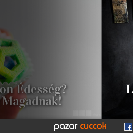
hon Édesség?
L
 Magadnak!
TNEK IGAZÁN, MIVEL A CHEFJET-
A MO
I ELKÉSZÍTHETI SAJÁT EGYEDI
ÁRNY
CHEFJET EGY HÁROMDIMENZIÓS
ÍGY