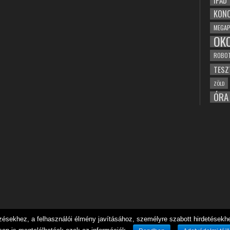
IPAD
KONC
MEGAP
OK
ROBO
TESZ
ZÖLD
ÓRA
sekhez, a felhasználói élmény javításához, személyre szabott hirdetésekhez