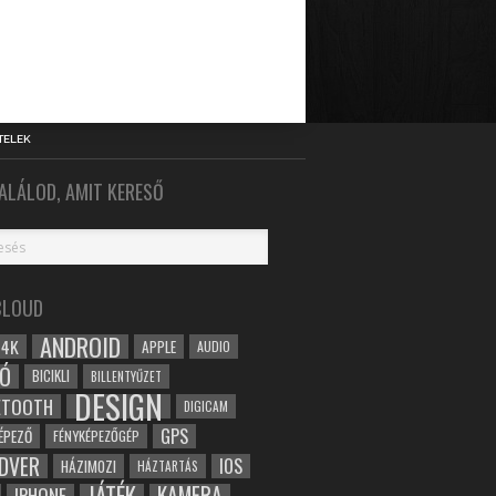
TELEK
ALÁLOD, AMIT KERESŐ
CLOUD
ANDROID
4K
APPLE
AUDIO
Ó
BICIKLI
BILLENTYŰZET
DESIGN
ETOOTH
DIGICAM
GPS
ÉPEZŐ
FÉNYKÉPEZŐGÉP
DVER
IOS
HÁZIMOZI
HÁZTARTÁS
JÁTÉK
KAMERA
IPHONE