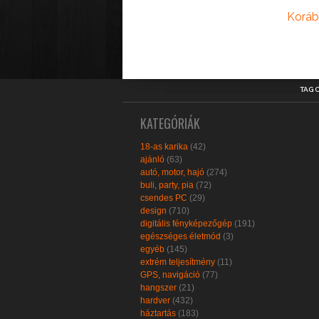
Koráb
TAG 
KATEGÓRIÁK
18-as karika
(42)
ajánló
(63)
autó, motor, hajó
(274)
buli, party, pia
(72)
csendes PC
(29)
design
(710)
digitális fényképezőgép
(191)
egészséges életmód
(3)
egyéb
(145)
extrém teljesítmény
(11)
GPS, navigáció
(77)
hangszer
(21)
hardver
(432)
háztartás
(183)