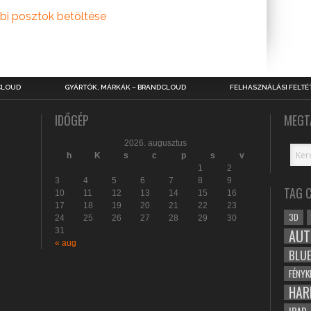
bi posztok betöltése
CLOUD
GYÁRTÓK, MÁRKÁK – BRANDCLOUD
FELHASZNÁLÁSI FELTÉ
IDŐGÉP
MEGT
2026. augusztus
h
K
s
c
p
s
v
1
2
3
4
5
6
7
8
9
TAG 
10
11
12
13
14
15
16
17
18
19
20
21
22
23
3D
24
25
26
27
28
29
30
31
AUT
« aug
BLU
FÉNYK
HAR