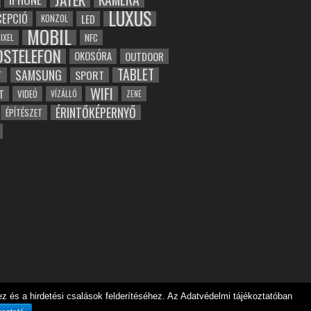
LUXUS
EPCIÓ
LED
KONZOL
MOBIL
NFC
IXEL
OSTELEFON
OKOSÓRA
OUTDOOR
TABLET
SAMSUNG
SPORT
T
WIFI
T
VIDEÓ
VÍZÁLLÓ
ZENE
ÉRINTŐKÉPERNYŐ
ÉPÍTÉSZET
 és a hirdetési csalások felderítéséhez. Az Adatvédelmi tájékoztatóban