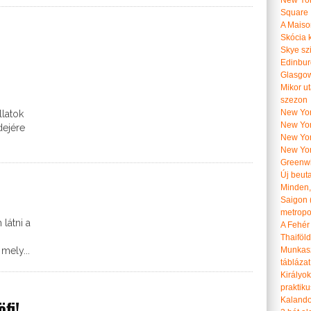
New Yor
Square
A Maiso
Skócia k
Skye szi
Edinburg
Glasgow 
Mikor u
szezon
New York
llatok
New York
dejére
New Yor
New Yor
Greenwi
Új beut
Minden, 
Saigon 
metropol
látni a
A Fehér
Thaiföl
mely...
Munkasz
táblázat
Királyo
praktiku
Kalando
fi!