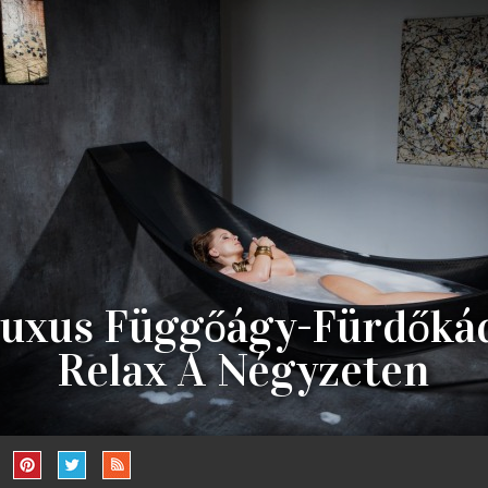
uxus Függőágy-Fürdőká
Relax A Négyzeten
STANI HŐSÉGET LEGINKÁBB VÍZBEN, VÍZPARTON VAGY E
ÉKÁBAN EGY FÜGGŐÁGYBAN RINGATÓZVA LEHET ELVIS
 AZ ÉLVEZETEK HALMOZÁSA CÍMEN RÖGTÖN ADJA MAGÁT 