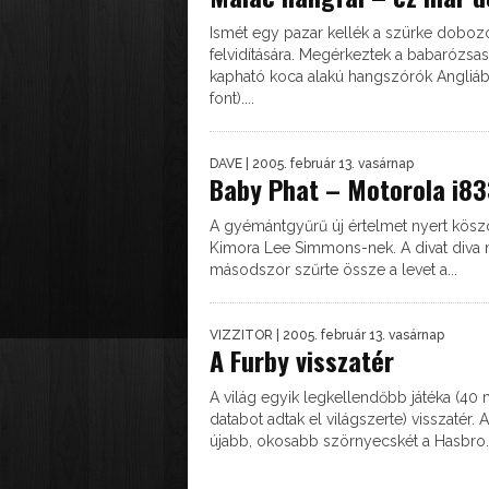
Ismét egy pazar kellék a szürke doboz
felvidítására. Megérkeztek a babarózsa
kapható koca alakú hangszórók Angliáb
font)....
DAVE
| 2005. február 13. vasárnap
Baby Phat – Motorola i8
A gyémántgyűrű új értelmet nyert kösz
Kimora Lee Simmons-nek. A divat diva
másodszor szűrte össze a levet a...
VIZZITOR
| 2005. február 13. vasárnap
A Furby visszatér
A világ egyik legkellendőbb játéka (40 m
databot adtak el világszerte) visszatér. 
újabb, okosabb szörnyecskét a Hasbro..