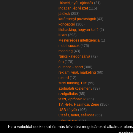
Húsvét, nyúl, ajándék
(21)
ingatlan, építészet
(115)
játékok
(253)
karácsonyi pazarságok
(43)
koncepció
(306)
lifehacking, hogyan kell?
(2)
luxus
(293)
Mesterséges intelligencia
(1)
mobil cuccok
(475)
modding
(43)
Nincs kategorizálva
(72)
óra
(178)
outdoor – sport
(300)
reklám, viral, marketing
(60)
rekord
(12)
sufni tunning, DIY
(99)
szolgálati közlemény
(39)
szolgáltatás
(85)
teszt, kipróbáltuk!
(65)
TV, Hi-Fi, Házimozi, Zene
(356)
USB kütyük
(106)
utazás, hotel, szálloda
(65)
valentin nap
(53)
zöld, öko, környezetbarát
(102)
Ez a weboldal cookie-kat és más követési megoldásokat alkalmaz elemzé