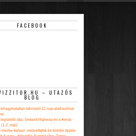
FACEBOOK
VIZZITOR.HU – UTAZÓS
BLOG
kihagyhatatlan látnivalói 12 nap alatt autóval
val
 legszebb útja: Seward Highway és a Kenai-
t (1-2. nap)
i medve-kalauz: medvefajták és túlélési tippek