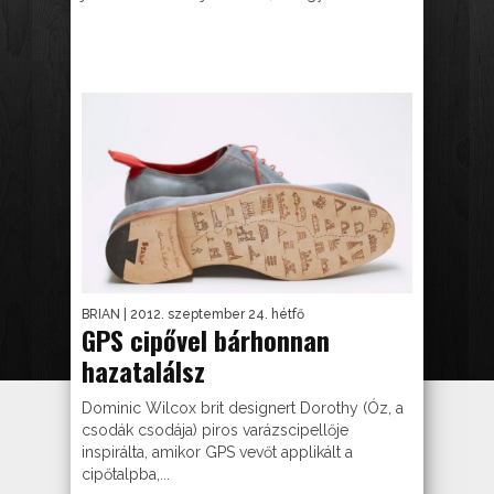
BRIAN
| 2012. szeptember 24. hétfő
GPS cipővel bárhonnan
hazatalálsz
Dominic Wilcox brit designert Dorothy (Óz, a
csodák csodája) piros varázscipellője
inspirálta, amikor GPS vevőt applikált a
cipőtalpba,...