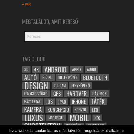
« aug
MEGTALÁLOD, AMIT KERESŐ
TAG CLOUD
ANDROID
4K
APPLE
3D
AUDIO
AUTÓ
BLUETOOTH
BICIKLI
BILLENTYŰZET
DESIGN
FÉNYKÉPEZŐ
DIGICAM
HARDVER
GPS
FÉNYKÉPEZŐGÉP
HÁZIMOZI
JÁTÉK
IOS
IPHONE
IPAD
HÁZTARTÁS
KAMERA
KONCEPCIÓ
LED
KONZOL
LUXUS
MOBIL
NFC
MEGAPIXEL
OKOSTELEFON
OKOSÓRA
OUTDOOR
Ez a weboldal cookie-kat és más követési megoldásokat alkalmaz
TABLET
SAMSUNG
SPORT
ROBOT