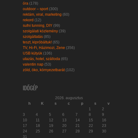
óra
(178)
outdoor – sport
(300)
reklám, viral, marketing
(60)
rekord
(12)
sufni tunning, DIY
(99)
szolgálati közlemény
(39)
szolgáltatás
(85)
teszt, kipróbáltuk!
(65)
TV, Hi-Fi, Házimozi, Zene
(356)
USB kütyük
(106)
utazás, hotel, szálloda
(65)
valentin nap
(53)
zöld, öko, környezetbarát
(102)
IDŐGÉP
2026. augusztus
h
K
s
c
p
s
v
1
2
3
4
5
6
7
8
9
10
11
12
13
14
15
16
17
18
19
20
21
22
23
24
25
26
27
28
29
30
31