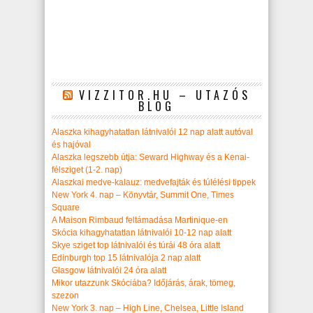
VIZZITOR.HU – UTAZÓS
BLOG
Alaszka kihagyhatatlan látnivalói 12 nap alatt autóval
és hajóval
Alaszka legszebb útja: Seward Highway és a Kenai-
félsziget (1-2. nap)
Alaszkai medve-kalauz: medvefajták és túlélési tippek
New York 4. nap – Könyvtár, Summit One, Times
Square
A Maison Rimbaud feltámadása Martinique-en
Skócia kihagyhatatlan látnivalói 10-12 nap alatt
Skye sziget top látnivalói és túrái 48 óra alatt
Edinburgh top 15 látnivalója 2 nap alatt
Glasgow látnivalói 24 óra alatt
Mikor utazzunk Skóciába? Időjárás, árak, tömeg,
szezon
New York 3. nap – High Line, Chelsea, Little Island