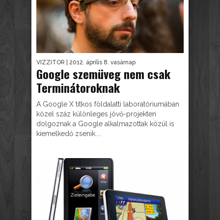
VIZZITOR
| 2012. április 8. vasárnap
Google szemüveg nem csak
Terminátoroknak
A Google X titkos földalatti laboratóriumában
közel száz különleges jövő-projekten
dolgoznak a Google alkalmazottak közül is
kiemelkedő zsenik....