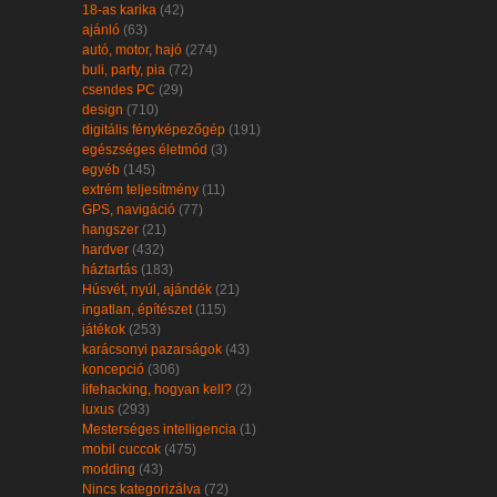
18-as karika
(42)
ajánló
(63)
autó, motor, hajó
(274)
buli, party, pia
(72)
csendes PC
(29)
design
(710)
digitális fényképezőgép
(191)
egészséges életmód
(3)
egyéb
(145)
extrém teljesítmény
(11)
GPS, navigáció
(77)
hangszer
(21)
hardver
(432)
háztartás
(183)
Húsvét, nyúl, ajándék
(21)
ingatlan, építészet
(115)
játékok
(253)
karácsonyi pazarságok
(43)
koncepció
(306)
lifehacking, hogyan kell?
(2)
luxus
(293)
Mesterséges intelligencia
(1)
mobil cuccok
(475)
modding
(43)
Nincs kategorizálva
(72)