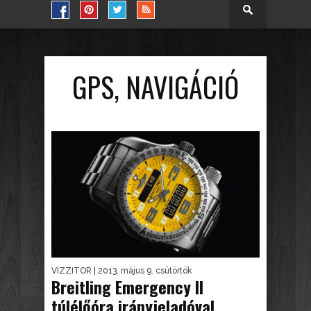
GPS, NAVIGÁCIÓ
VIZZITOR
| 2013. május 9. csütörtök
Breitling Emergency II
túlélőóra irányjeladóval