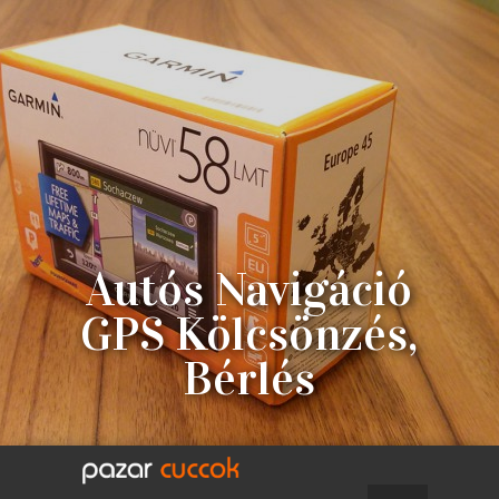
Autós Navigáció
GPS Kölcsönzés,
Bérlés