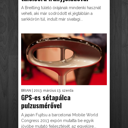
A Breitling túlélő órájának mindenki hasznát
veheti, aki már sodródott el jégtáblán a
sarkkörön túl, indult már sivatagi...
BRIAN
| 2013. március 13. szerda
GPS-es sétapálca
pulzusmérővel
A japán Fujitsu a barcelonai Mobile World
Congress 2013 expón mutatta be egyik
jövőbe mutató fejlesztését, az egyelőre...