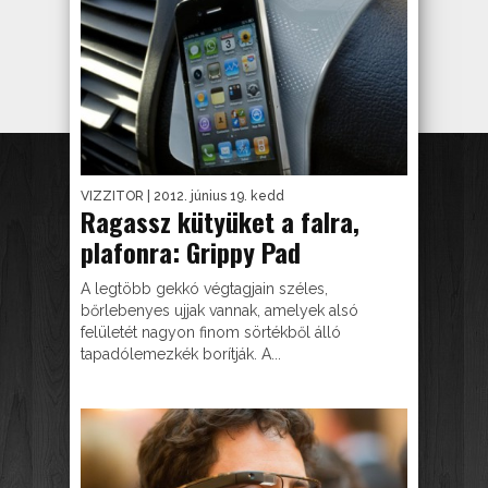
VIZZITOR
| 2012. június 19. kedd
Ragassz kütyüket a falra,
plafonra: Grippy Pad
A legtöbb gekkó végtagjain széles,
bőrlebenyes ujjak vannak, amelyek alsó
felületét nagyon finom sörtékből álló
tapadólemezkék borítják. A...