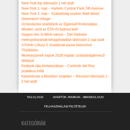
New York top látnivalói 1 hét alatt
New York 1. nap – Harlem, Central Park, 5th Avenue
New York 2. nap – Szabadság-szobor, Wall street,
Greenwich Village
Új beutazási szabályok az Egyesült Királyságba:
Minden, amit az ETA-ról tudnod kell!
Saigon (Ho Si Minh-város) – Dél-Vietnám
metropoliszának kihagyhatatlan látnivalói 2 nap alatt
A Fehér Lótusz 3. évadának pazar helyszínei
Thaiföldön
Munkaszüneti napok 2026 naptár, szabadságtervező
táblázat
Királyok útja Andalúziában – Caminito del Rey
praktikus infók
Kalandozás a Bourbon szigeten – Réunion látnivalói 1-
2 hét alatt
TAG CLOUD
GYÁRTÓK, MÁRKÁK – BRANDCLOUD
FELHASZNÁLÁSI FELTÉTELEK
KATEGÓRIÁK