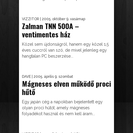
VIZZITOR
| 2005. október 9. vasárnap
Zalman TNN 500A –
ventimentes ház
Közel sem újdonságról, hanem egy közel 1,5
éves cuccról van szó, de mivel jelenleg egy
hangtalan PC beszerzése...
DAVE
| 2005. április 9. szombat
Mágneses elven működő proci
hűtő
Egy japán cég a napokban bejelentett egy
olyan proci hűtőt, amely mágneses
folyadékot használ és nem kell áram...