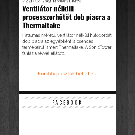
VIZZITOR
| 2005. február 21. hétfő
Ventilátor nélküli
processzorhűtőt dob piacra a
Thermaltake
Hatalmas méretű, ventilátor nélküli hűtőbordát
dob piacra az egyébként is csendes
termékeiről ismert Thermaltake. A SonicTower
fantázianévvel ellátott...
Korábbi posztok betöltése
FACEBOOK