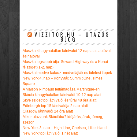
VIZZITOR.HU – UTAZÓS
BLOG
Alaszka kihagyhatatlan látnivalói 12 nap alatt autóval
és hajóval
Alaszka legszebb útja: Seward Highway és a Kenai-
félsziget (1-2. nap)
Alaszkai medve-kalauz: medvefajták és túlélési tippek
New York 4. nap – Könyvtár, Summit One, Times
Square
A Maison Rimbaud feltámadása Martinique-en
Skócia kihagyhatatlan látnivalói 10-12 nap alatt
Skye sziget top látnivalói és túrái 48 óra alatt
Edinburgh top 15 látnivalója 2 nap alatt
Glasgow látnivalói 24 óra alatt
Mikor utazzunk Skóciába? Időjárás, árak, tömeg,
szezon
New York 3. nap – High Line, Chelsea, Little Island
New York top látnivalói 1 hét alatt