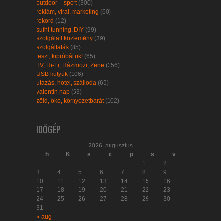
outdoor – sport
(300)
reklám, viral, marketing
(60)
rekord
(12)
sufni tunning, DIY
(99)
szolgálati közlemény
(39)
szolgáltatás
(85)
teszt, kipróbáltuk!
(65)
TV, Hi-Fi, Házimozi, Zene
(356)
USB kütyük
(106)
utazás, hotel, szálloda
(65)
valentin nap
(53)
zöld, öko, környezetbarát
(102)
IDŐGÉP
2026. augusztus
h
K
s
c
p
s
v
1
2
3
4
5
6
7
8
9
10
11
12
13
14
15
16
17
18
19
20
21
22
23
24
25
26
27
28
29
30
31
« aug