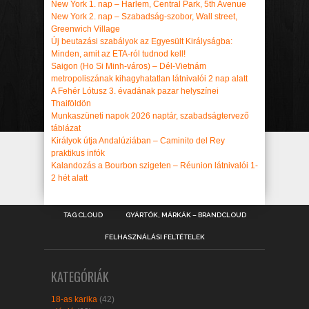
New York 1. nap – Harlem, Central Park, 5th Avenue
New York 2. nap – Szabadság-szobor, Wall street,
Greenwich Village
Új beutazási szabályok az Egyesült Királyságba:
Minden, amit az ETA-ról tudnod kell!
Saigon (Ho Si Minh-város) – Dél-Vietnám
metropoliszának kihagyhatatlan látnivalói 2 nap alatt
A Fehér Lótusz 3. évadának pazar helyszínei
Thaiföldön
Munkaszüneti napok 2026 naptár, szabadságtervező
táblázat
Királyok útja Andalúziában – Caminito del Rey
praktikus infók
Kalandozás a Bourbon szigeten – Réunion látnivalói 1-
2 hét alatt
TAG CLOUD
GYÁRTÓK, MÁRKÁK – BRANDCLOUD
FELHASZNÁLÁSI FELTÉTELEK
KATEGÓRIÁK
18-as karika
(42)