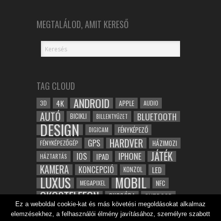
MEGTALÁLOD, AMIT KERESŐ
TAG CLOUD
ANDROID
4K
APPLE
3D
AUDIO
AUTÓ
BLUETOOTH
BICIKLI
BILLENTYŰZET
DESIGN
FÉNYKÉPEZŐ
DIGICAM
HARDVER
GPS
FÉNYKÉPEZŐGÉP
HÁZIMOZI
JÁTÉK
IOS
IPHONE
IPAD
HÁZTARTÁS
KAMERA
KONCEPCIÓ
LED
KONZOL
LUXUS
MOBIL
NFC
MEGAPIXEL
OKOSTELEFON
OKOSÓRA
OUTDOOR
Ez a weboldal cookie-kat és más követési megoldásokat alkalmaz
TABLET
SAMSUNG
SPORT
ROBOT
elemzésekhez, a felhasználói élmény javításához, személyre szabott