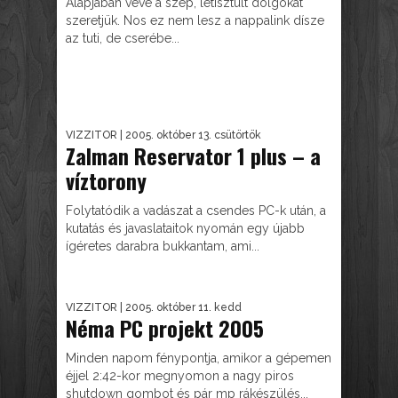
Alapjában véve a szép, letisztult dolgokat
szeretjük. Nos ez nem lesz a nappalink dísze
az tuti, de cserébe...
VIZZITOR
| 2005. október 13. csütörtök
Zalman Reservator 1 plus – a
víztorony
Folytatódik a vadászat a csendes PC-k után, a
kutatás és javaslataitok nyomán egy újabb
ígéretes darabra bukkantam, ami...
VIZZITOR
| 2005. október 11. kedd
Néma PC projekt 2005
Minden napom fénypontja, amikor a gépemen
éjjel 2:42-kor megnyomon a nagy piros
shutdown gombot és pár mp rákészülés...