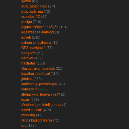
ajánló
(63)
autó, motor, hajó
(274)
buli, party, pia
(72)
csendes PC
(29)
design
(710)
digitális fényképezőgép
(191)
egészséges életmód
(3)
egyéb
(145)
extrém teljesítmény
(11)
GPS, navigáció
(77)
hangszer
(21)
hardver
(432)
háztartás
(183)
Húsvét, nyúl, ajándék
(21)
ingatlan, építészet
(115)
játékok
(253)
karácsonyi pazarságok
(43)
koncepció
(306)
lifehacking, hogyan kell?
(2)
luxus
(293)
Mesterséges intelligencia
(1)
mobil cuccok
(475)
modding
(43)
Nincs kategorizálva
(72)
óra
(178)