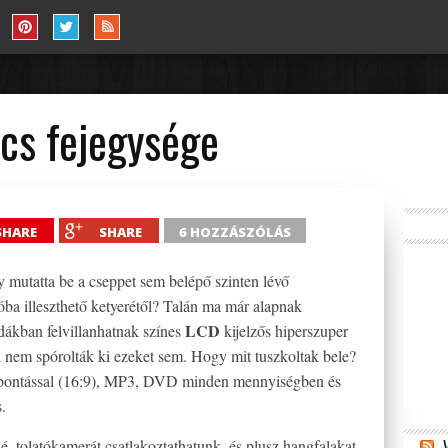
cs fejegysége
SHARE
SHARE
6 HOZZÁSZÓLÁS
y mutatta be a cseppet sem belépő szinten lévő
óba illeszthető ketyerétől? Talán ma már alapnak
LCD
rdákban felvillanhatnak színes
kijelzős hiperszuper
l nem spórolták ki ezeket sem. Hogy mit tuszkoltak bele?
lbontással (16:9), MP3, DVD minden mennyiségben és
.
é, tolatókamerát csatlakoztathatunk, és plusz hangfalakat