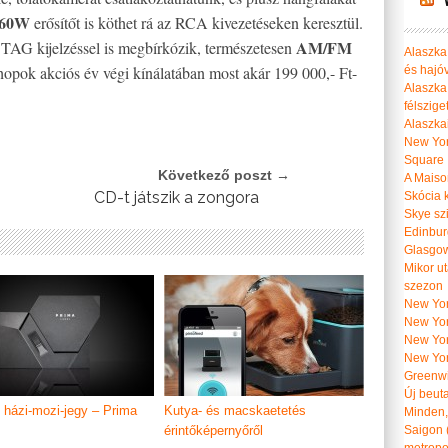
x60W
erősítőt is köthet rá az RCA kivezetéseken keresztül.
AM/FM
TAG kijelzéssel is megbírkózik, természetesen
Alaszka 
hopok akciós év végi kínálatában most akár 199 000,- Ft-
és hajó
Alaszka
félszige
Alaszka
New Yor
Square
Következő poszt →
A Maiso
CD-t játszik a zongora
Skócia k
Skye szi
Edinburg
Glasgow 
Mikor u
szezon
New York
New York
New Yor
New Yor
Greenwi
Új beut
 házi-mozi-jegy – Prima
Kutya- és macskaetetés
Minden, 
érintőképernyőről
Saigon 