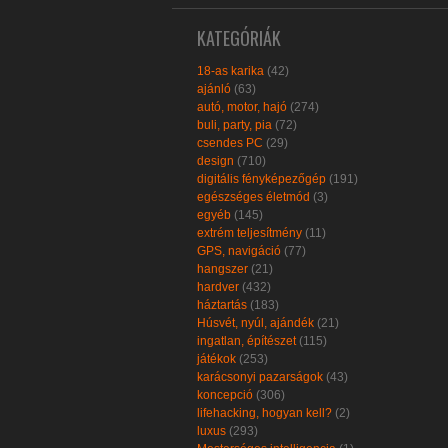
KATEGÓRIÁK
18-as karika
(42)
ajánló
(63)
autó, motor, hajó
(274)
buli, party, pia
(72)
csendes PC
(29)
design
(710)
digitális fényképezőgép
(191)
egészséges életmód
(3)
egyéb
(145)
extrém teljesítmény
(11)
GPS, navigáció
(77)
hangszer
(21)
hardver
(432)
háztartás
(183)
Húsvét, nyúl, ajándék
(21)
ingatlan, építészet
(115)
játékok
(253)
karácsonyi pazarságok
(43)
koncepció
(306)
lifehacking, hogyan kell?
(2)
luxus
(293)