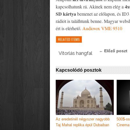
4
kapcsolhatunk rá. Akinek nem elég a
SD kártya
bemenet az előlapon, és ID3 
rádiót is találhtunk benne. Magyar webs
ért is elérhető.
Audiovox VME 9510
RELATED ITEMS
← Előző poszt
Vitorlás hangfal
Kapcsolódó posztok
Az eredetinél négyszer nagyobb
500$-os
Taj Mahal replika épül Dubaiban
Cinema