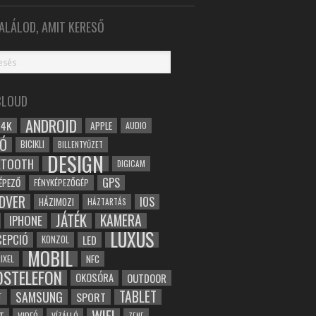
ALÁLOD, AMIT KERESŐ
CLOUD
ANDROID
4K
APPLE
AUDIO
Ó
BICIKLI
BILLENTYŰZET
DESIGN
ETOOTH
DIGICAM
GPS
ÉPEZŐ
FÉNYKÉPEZŐGÉP
DVER
IOS
HÁZIMOZI
HÁZTARTÁS
JÁTÉK
KAMERA
IPHONE
LUXUS
EPCIÓ
LED
KONZOL
MOBIL
NFC
IXEL
OSTELEFON
OKOSÓRA
OUTDOOR
TABLET
SAMSUNG
SPORT
T
WIFI
VÍZÁLLÓ