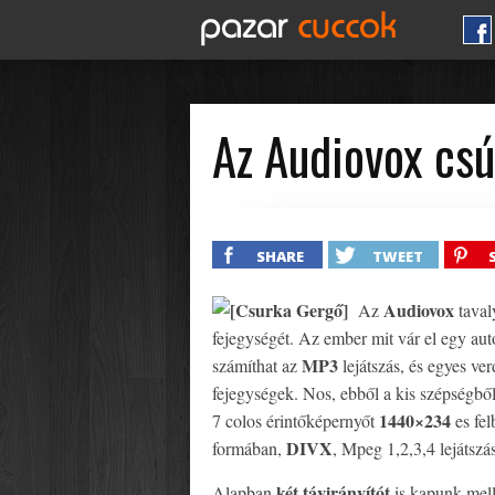
Az Audiovox csú
SHARE
TWEET
[Csurka Gergő]
Audiovox
Az
taval
fejegységét. Az ember mit vár el egy aut
MP3
számíthat az
lejátszás, és egyes ve
fejegységek. Nos, ebből a kis szépségbő
1440×234
7 colos érintőképernyőt
es fe
DIVX
formában,
, Mpeg 1,2,3,4 lejátszás
két távirányítót
Alapban
is kapunk mell