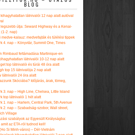
BLOG
kihagyhatatlan látnivalói 12 nap alatt autóval
val
 legszebb útja: Seward Highway és a Kenai-
t (1-2. nap)
i medve-kalauz: medvefajták és túlélési tippek
k 4. nap – Könyvtár, Summit One, Times
n Rimbaud feltámadása Martinique-en
ihagyhatatlan látnivalói 10-12 nap alatt
get top látnivalói és túrái 48 óra alatt
h top 15 látnivalója 2 nap alatt
látnivalói 24 óra alatt
tazzunk Skóciába? Időjárás, árak, tömeg,
 3. nap – High Line, Chelsea, Little Island
 top látnivalói 1 hét alatt
k 1. nap – Harlem, Central Park, 5th Avenue
k 2. nap – Szabadság-szobor, Wall street,
ch Village
azási szabályok az Egyesült Királyságba:
amit az ETA-ról tudnod kell!
(Ho Si Minh-város) – Dél-Vietnám