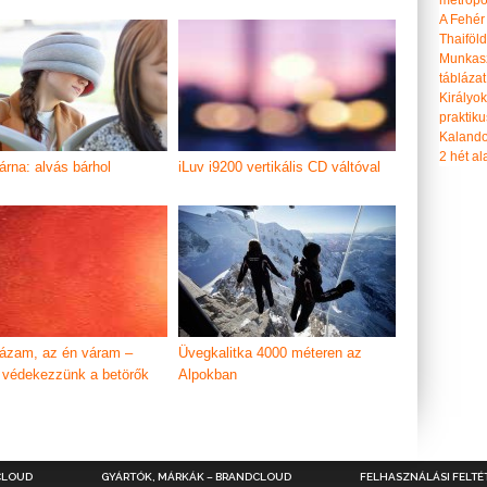
metropol
A Fehér
Thaiföl
Munkasz
táblázat
Királyo
praktiku
Kalando
2 hét ala
árna: alvás bárhol
iLuv i9200 vertikális CD váltóval
ázam, az én váram –
Üvegkalitka 4000 méteren az
védekezzünk a betörők
Alpokban
CLOUD
GYÁRTÓK, MÁRKÁK – BRANDCLOUD
FELHASZNÁLÁSI FELTÉ