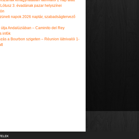
iszának kihagyhatatlan látnivalói 2 nap alatt
 Lótusz 3. évadának pazar helyszínei
dön
üneti napok 2026 naptár, szabadságtervező
k útja Andalúziában – Caminito del Rey
s infók
zás a Bourbon szigeten – Réunion látnivalói 1-
tt
TELEK