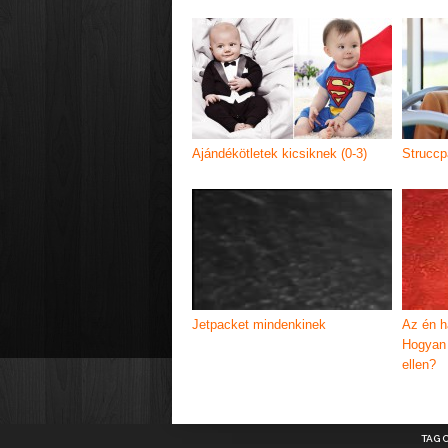
Ajándékötletek kicsiknek (0-3)
Struccp
Jetpacket mindenkinek
Az én h
Hogyan 
ellen?
TAG 