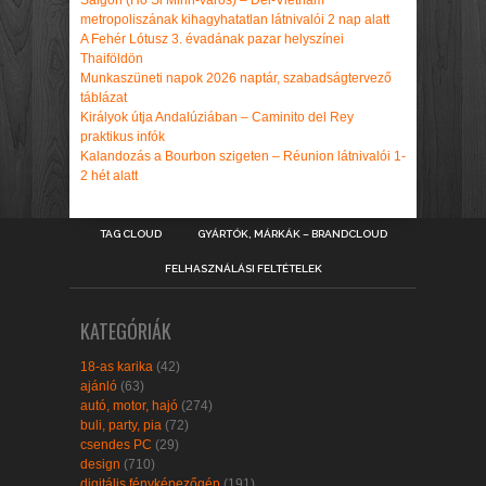
Saigon (Ho Si Minh-város) – Dél-Vietnám
metropoliszának kihagyhatatlan látnivalói 2 nap alatt
A Fehér Lótusz 3. évadának pazar helyszínei
Thaiföldön
Munkaszüneti napok 2026 naptár, szabadságtervező
táblázat
Királyok útja Andalúziában – Caminito del Rey
praktikus infók
Kalandozás a Bourbon szigeten – Réunion látnivalói 1-
2 hét alatt
TAG CLOUD
GYÁRTÓK, MÁRKÁK – BRANDCLOUD
FELHASZNÁLÁSI FELTÉTELEK
KATEGÓRIÁK
18-as karika
(42)
ajánló
(63)
autó, motor, hajó
(274)
buli, party, pia
(72)
csendes PC
(29)
design
(710)
digitális fényképezőgép
(191)