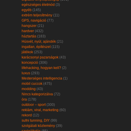
egészséges életmód
(3)
egyéb
(145)
extrém teljesítmény
(11)
GPS, navigáció
(77)
hangszer
(21)
hardver
(432)
háztartás
(183)
Húsvét, nyúl, ajándék
(21)
ingatlan, építészet
(115)
játékok
(253)
karácsonyi pazarságok
(43)
koncepció
(306)
lifehacking, hogyan kell?
(2)
luxus
(293)
Mesterséges intelligencia
(1)
mobil cuccok
(475)
modding
(43)
Nincs kategorizálva
(72)
óra
(178)
outdoor – sport
(300)
reklám, viral, marketing
(60)
rekord
(12)
sufni tunning, DIY
(99)
szolgálati közlemény
(39)