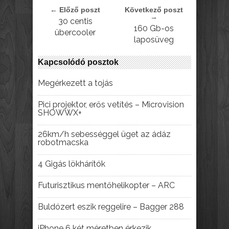
← Előző poszt
Következő poszt
→
30 centis
160 Gb-os
übercooler
laposüveg
Kapcsolódó posztok
Megérkezett a tojás
Pici projektor, erős vetítés – Microvision
SHOWWX+
26km/h sebességgel üget az ádáz
robotmacska
4 Gigás lökhárítók
Futurisztikus mentőhelikopter – ARC
Buldózert eszik reggelire – Bagger 288
iPhone 6 két méretben érkezik