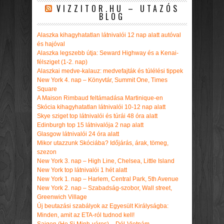
VIZZITOR.HU – UTAZÓS
BLOG
Alaszka kihagyhatatlan látnivalói 12 nap alatt autóval
és hajóval
Alaszka legszebb útja: Seward Highway és a Kenai-
félsziget (1-2. nap)
Alaszkai medve-kalauz: medvefajták és túlélési tippek
New York 4. nap – Könyvtár, Summit One, Times
Square
A Maison Rimbaud feltámadása Martinique-en
Skócia kihagyhatatlan látnivalói 10-12 nap alatt
Skye sziget top látnivalói és túrái 48 óra alatt
Edinburgh top 15 látnivalója 2 nap alatt
Glasgow látnivalói 24 óra alatt
Mikor utazzunk Skóciába? Időjárás, árak, tömeg,
szezon
New York 3. nap – High Line, Chelsea, Little Island
New York top látnivalói 1 hét alatt
New York 1. nap – Harlem, Central Park, 5th Avenue
New York 2. nap – Szabadság-szobor, Wall street,
Greenwich Village
Új beutazási szabályok az Egyesült Királyságba:
Minden, amit az ETA-ról tudnod kell!