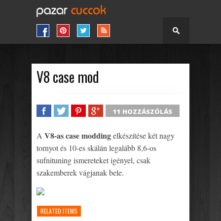
V8 case mod
11 HOZZÁSZÓLÁS
SHARE
TWEET
SHARE
SHARE
V8-as case modding
A
elkészítése két nagy
tornyot és 10-es skálán legalább 8,6-os
sufnituning ismereteket igényel, csak
szakemberek vágjanak bele.
RELATED ITEMS