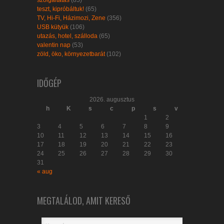
szolgáltatás
(85)
teszt, kipróbáltuk!
(65)
TV, Hi-Fi, Házimozi, Zene
(356)
USB kütyük
(106)
utazás, hotel, szálloda
(65)
valentin nap
(53)
zöld, öko, környezetbarát
(102)
IDŐGÉP
2026. augusztus
h
K
s
c
p
s
v
1
2
3
4
5
6
7
8
9
10
11
12
13
14
15
16
17
18
19
20
21
22
23
24
25
26
27
28
29
30
31
« aug
MEGTALÁLOD, AMIT KERESŐ