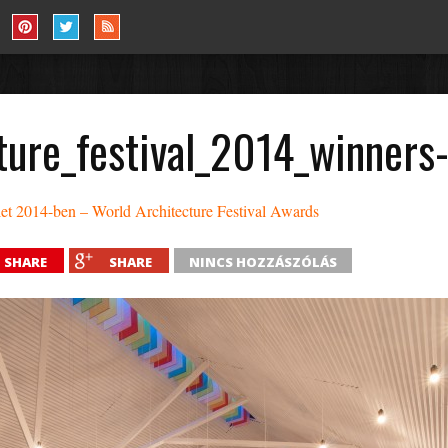
ture_festival_2014_winners
let 2014-ben – World Architecture Festival Awards
SHARE
SHARE
NINCS HOZZÁSZÓLÁS