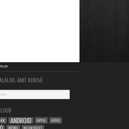
TELEK
ALÁLOD, AMIT KERESŐ
CLOUD
ANDROID
4K
APPLE
AUDIO
Ó
BICIKLI
BILLENTYŰZET