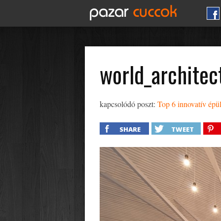
world_architec
kapcsolódó poszt:
Top 6 innovatív épü
SHARE
TWEET