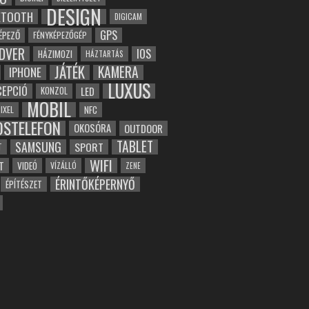
DESIGN
ETOOTH
DIGICAM
GPS
ÉPEZŐ
FÉNYKÉPEZŐGÉP
DVER
IOS
HÁZIMOZI
HÁZTARTÁS
JÁTÉK
KAMERA
IPHONE
LUXUS
EPCIÓ
LED
KONZOL
MOBIL
NFC
IXEL
OSTELEFON
OKOSÓRA
OUTDOOR
TABLET
SAMSUNG
SPORT
T
WIFI
T
VIDEÓ
VÍZÁLLÓ
ZENE
ÉRINTŐKÉPERNYŐ
ÉPÍTÉSZET