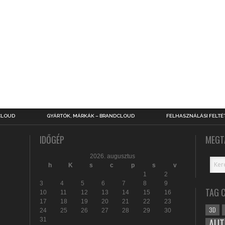
CLOUD
GYÁRTÓK, MÁRKÁK – BRANDCLOUD
FELHASZNÁLÁSI FELTÉ
IDŐGÉP
MEGT
2026. augusztus
h
K
s
c
p
s
v
1
2
3
4
5
6
7
8
9
TAG 
10
11
12
13
14
15
16
17
18
19
20
21
22
23
3D
24
25
26
27
28
29
30
31
AUT