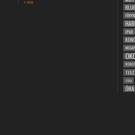
« aug
BLU
FÉNYK
HAR
IPAD
KONC
MEGAP
OK
ROBO
TESZ
ZÖLD
ÓRA