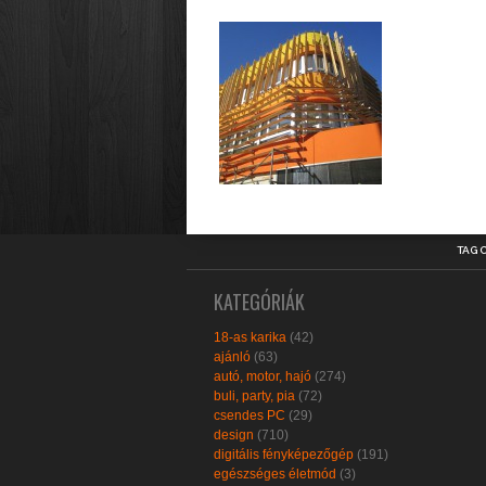
TAG 
KATEGÓRIÁK
18-as karika
(42)
ajánló
(63)
autó, motor, hajó
(274)
buli, party, pia
(72)
csendes PC
(29)
design
(710)
digitális fényképezőgép
(191)
egészséges életmód
(3)