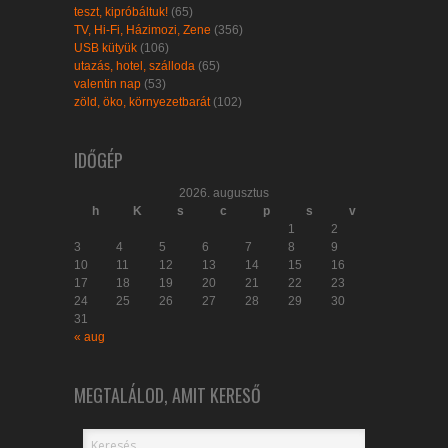
teszt, kipróbáltuk!
(65)
TV, Hi-Fi, Házimozi, Zene
(356)
USB kütyük
(106)
utazás, hotel, szálloda
(65)
valentin nap
(53)
zöld, öko, környezetbarát
(102)
IDŐGÉP
2026. augusztus
h
K
s
c
p
s
v
1
2
3
4
5
6
7
8
9
10
11
12
13
14
15
16
17
18
19
20
21
22
23
24
25
26
27
28
29
30
31
« aug
MEGTALÁLOD, AMIT KERESŐ