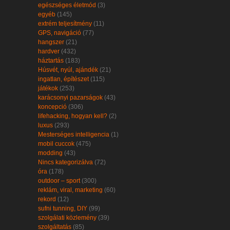
egészséges életmód
(3)
egyéb
(145)
extrém teljesítmény
(11)
GPS, navigáció
(77)
hangszer
(21)
hardver
(432)
háztartás
(183)
Húsvét, nyúl, ajándék
(21)
ingatlan, építészet
(115)
játékok
(253)
karácsonyi pazarságok
(43)
koncepció
(306)
lifehacking, hogyan kell?
(2)
luxus
(293)
Mesterséges intelligencia
(1)
mobil cuccok
(475)
modding
(43)
Nincs kategorizálva
(72)
óra
(178)
outdoor – sport
(300)
reklám, viral, marketing
(60)
rekord
(12)
sufni tunning, DIY
(99)
szolgálati közlemény
(39)
szolgáltatás
(85)