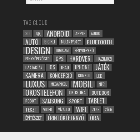
TAG CLOUD
ANDROID
4K
APPLE
3D
AUDIO
AUTÓ
BLUETOOTH
BICIKLI
BILLENTYŰZET
DESIGN
FÉNYKÉPEZŐ
DIGICAM
HARDVER
GPS
FÉNYKÉPEZŐGÉP
HÁZIMOZI
JÁTÉK
IOS
IPHONE
IPAD
HÁZTARTÁS
KAMERA
KONCEPCIÓ
LED
KONZOL
LUXUS
MOBIL
NFC
MEGAPIXEL
OKOSTELEFON
OKOSÓRA
OUTDOOR
TABLET
SAMSUNG
SPORT
ROBOT
WIFI
TESZT
VIDEÓ
VÍZÁLLÓ
ZENE
ZÖLD
ÓRA
ÉRINTŐKÉPERNYŐ
ÉPÍTÉSZET