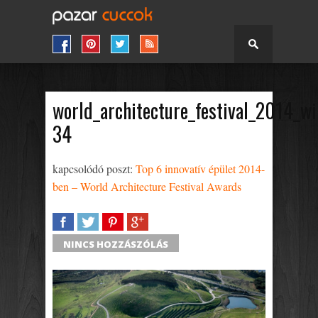
world_architecture_festival_2014_wi
34
kapcsolódó poszt:
Top 6 innovatív épület 2014-
ben – World Architecture Festival Awards
SHARE
TWEET
SHARE
SHARE
NINCS HOZZÁSZÓLÁS