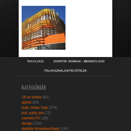
TAG CLOUD
GYÁRTÓK, MÁRKÁK – BRANDCLOUD
FELHASZNÁLÁSI FELTÉTELEK
KATEGÓRIÁK
18-as karika
(42)
ajánló
(63)
autó, motor, hajó
(274)
buli, party, pia
(72)
csendes PC
(29)
design
(710)
digitális fényképezőgép
(191)