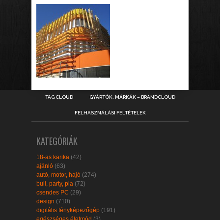
TAG CLOUD
GYÁRTÓK, MÁRKÁK – BRANDCLOUD
FELHASZNÁLÁSI FELTÉTELEK
KATEGÓRIÁK
18-as karika
(42)
ajánló
(63)
autó, motor, hajó
(274)
buli, party, pia
(72)
csendes PC
(29)
design
(710)
digitális fényképezőgép
(191)
egészséges életmód
(3)