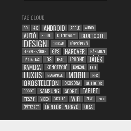
TAG CLOUD
ANDROID
4K
APPLE
3D
AUDIO
AUTÓ
BLUETOOTH
BICIKLI
BILLENTYŰZET
DESIGN
FÉNYKÉPEZŐ
DIGICAM
HARDVER
GPS
FÉNYKÉPEZŐGÉP
HÁZIMOZI
JÁTÉK
IOS
IPHONE
IPAD
HÁZTARTÁS
KAMERA
KONCEPCIÓ
LED
KONZOL
LUXUS
MOBIL
NFC
MEGAPIXEL
OKOSTELEFON
OKOSÓRA
OUTDOOR
TABLET
SAMSUNG
SPORT
ROBOT
WIFI
TESZT
VIDEÓ
VÍZÁLLÓ
ZENE
ZÖLD
ÓRA
ÉRINTŐKÉPERNYŐ
ÉPÍTÉSZET