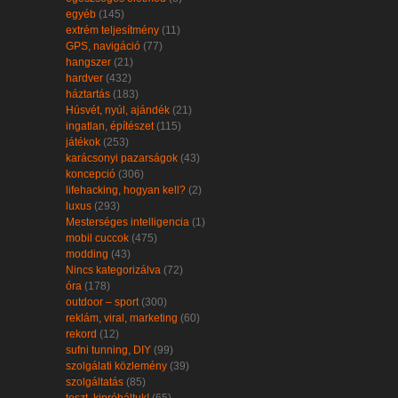
egyéb
(145)
extrém teljesítmény
(11)
GPS, navigáció
(77)
hangszer
(21)
hardver
(432)
háztartás
(183)
Húsvét, nyúl, ajándék
(21)
ingatlan, építészet
(115)
játékok
(253)
karácsonyi pazarságok
(43)
koncepció
(306)
lifehacking, hogyan kell?
(2)
luxus
(293)
Mesterséges intelligencia
(1)
mobil cuccok
(475)
modding
(43)
Nincs kategorizálva
(72)
óra
(178)
outdoor – sport
(300)
reklám, viral, marketing
(60)
rekord
(12)
sufni tunning, DIY
(99)
szolgálati közlemény
(39)
szolgáltatás
(85)
teszt, kipróbáltuk!
(65)