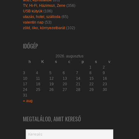
TV, Hi-Fi, Házimozi, Zene
(356)
USB kütyük
(106)
utazás, hotel, szálloda
(65)
valentin nap
(53)
zöld, öko, környezetbarát
(102)
IDŐGÉP
2026. augusztus
h
K
s
c
p
s
v
1
2
3
4
5
6
7
8
9
10
11
12
13
14
15
16
17
18
19
20
21
22
23
24
25
26
27
28
29
30
31
« aug
MEGTALÁLOD, AMIT KERESŐ