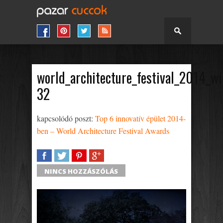
world_architecture_festival_2014_wi
32
kapcsolódó poszt:
Top 6 innovatív épület 2014-
ben – World Architecture Festival Awards
SHARE
TWEET
SHARE
SHARE
NINCS HOZZÁSZÓLÁS