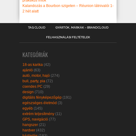
praktikus infók
Kalandozás a Bourbon szigeten – Réunion látnivalói 1-
2 hét alatt
TAG CLOUD
GYÁRTÓK, MÁRKÁK – BRANDCLOUD
FELHASZNÁLÁSI FELTÉTELEK
KATEGÓRIÁK
18-as karika
(42)
ajánló
(63)
autó, motor, hajó
(274)
buli, party, pia
(72)
csendes PC
(29)
design
(710)
digitális fényképezőgép
(191)
egészséges életmód
(3)
egyéb
(145)
extrém teljesítmény
(11)
GPS, navigáció
(77)
hangszer
(21)
hardver
(432)
háztartás
(183)