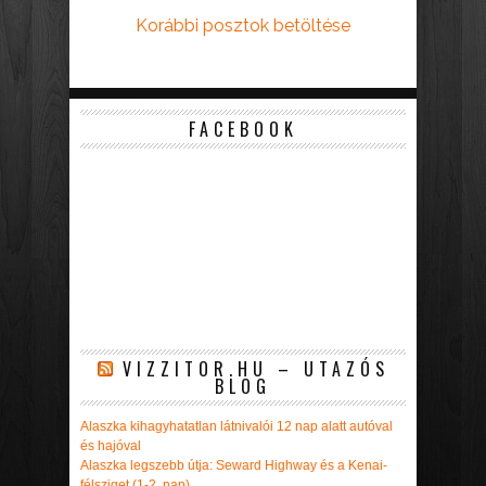
Korábbi posztok betöltése
FACEBOOK
VIZZITOR.HU – UTAZÓS
BLOG
Alaszka kihagyhatatlan látnivalói 12 nap alatt autóval
és hajóval
Alaszka legszebb útja: Seward Highway és a Kenai-
félsziget (1-2. nap)