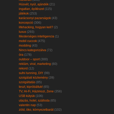
Húsvét, nyúl, ajándék
(21)
ingatlan, építészet
(115)
játékok
(253)
karácsonyi pazarságok
(43)
koncepció
(306)
lifehacking, hogyan kell?
(2)
luxus
(293)
Mesterséges intelligencia
(1)
mobil cuccok
(475)
modding
(43)
Nincs kategorizálva
(72)
óra
(178)
outdoor – sport
(300)
reklám, viral, marketing
(60)
rekord
(12)
sufni tunning, DIY
(99)
szolgálati közlemény
(39)
szolgáltatás
(85)
teszt, kipróbáltuk!
(65)
TV, Hi-Fi, Házimozi, Zene
(356)
USB kütyük
(106)
utazás, hotel, szálloda
(65)
valentin nap
(53)
zöld, öko, környezetbarát
(102)