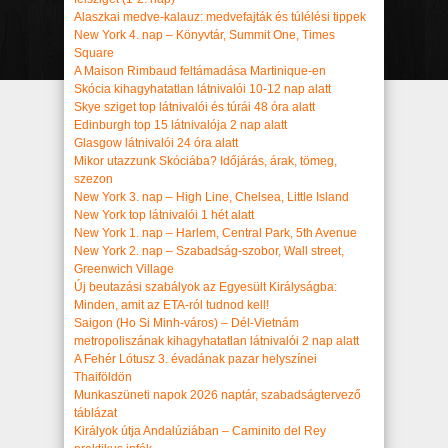
Alaszkai medve-kalauz: medvefajták és túlélési tippek
New York 4. nap – Könyvtár, Summit One, Times
Square
A Maison Rimbaud feltámadása Martinique-en
Skócia kihagyhatatlan látnivalói 10-12 nap alatt
Skye sziget top látnivalói és túrái 48 óra alatt
Edinburgh top 15 látnivalója 2 nap alatt
Glasgow látnivalói 24 óra alatt
Mikor utazzunk Skóciába? Időjárás, árak, tömeg,
szezon
New York 3. nap – High Line, Chelsea, Little Island
New York top látnivalói 1 hét alatt
New York 1. nap – Harlem, Central Park, 5th Avenue
New York 2. nap – Szabadság-szobor, Wall street,
Greenwich Village
Új beutazási szabályok az Egyesült Királyságba:
Minden, amit az ETA-ról tudnod kell!
Saigon (Ho Si Minh-város) – Dél-Vietnám
metropoliszának kihagyhatatlan látnivalói 2 nap alatt
A Fehér Lótusz 3. évadának pazar helyszínei
Thaiföldön
Munkaszüneti napok 2026 naptár, szabadságtervező
táblázat
Királyok útja Andalúziában – Caminito del Rey