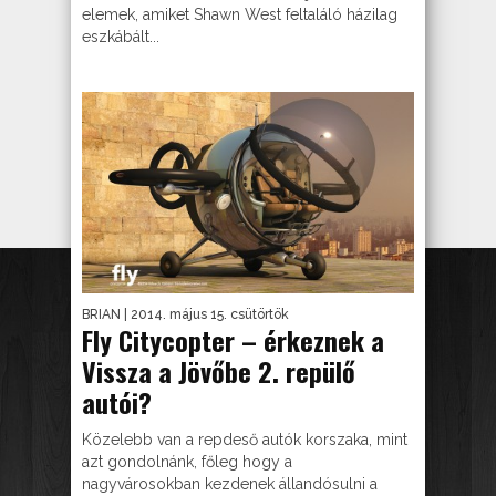
elemek, amiket Shawn West feltaláló házilag
eszkábált...
BRIAN
| 2014. május 15. csütörtök
Fly Citycopter – érkeznek a
Vissza a Jövőbe 2. repülő
autói?
Közelebb van a repdeső autók korszaka, mint
azt gondolnánk, főleg hogy a
nagyvárosokban kezdenek állandósulni a