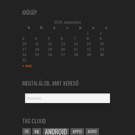
IDŐGÉP
2026. augusztus
h
K
s
c
p
s
v
1
2
3
4
5
6
7
8
9
10
11
12
13
14
15
16
17
18
19
20
21
22
23
24
25
26
27
28
29
30
31
« aug
MEGTALÁLOD, AMIT KERESŐ
TAG CLOUD
ANDROID
4K
APPLE
3D
AUDIO