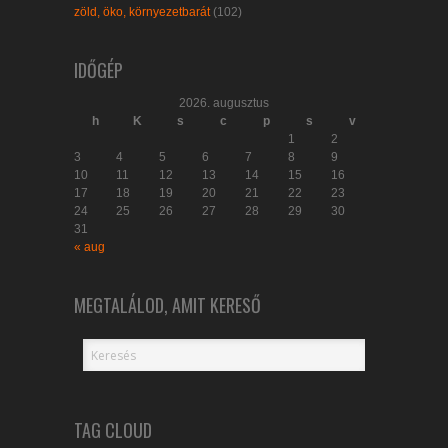
zöld, öko, környezetbarát
(102)
IDŐGÉP
2026. augusztus
h
K
s
c
p
s
v
1
2
3
4
5
6
7
8
9
10
11
12
13
14
15
16
17
18
19
20
21
22
23
24
25
26
27
28
29
30
31
« aug
MEGTALÁLOD, AMIT KERESŐ
TAG CLOUD