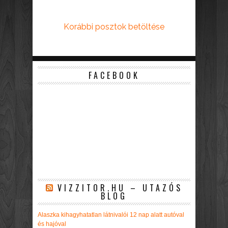
Korábbi posztok betöltése
FACEBOOK
VIZZITOR.HU – UTAZÓS
BLOG
Alaszka kihagyhatatlan látnivalói 12 nap alatt autóval
és hajóval