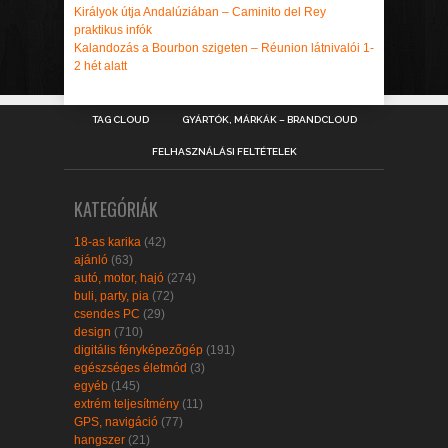
Királyok útja Andalúziában – Caminito del Rey
praktikus infók
Kalandozás a Bourbon szigeten – Réunion látnivalói 1-
2 hét alatt
TAG CLOUD
GYÁRTÓK, MÁRKÁK – BRANDCLOUD
FELHASZNÁLÁSI FELTÉTELEK
KATEGÓRIÁK
18-as karika
(42)
ajánló
(63)
autó, motor, hajó
(274)
buli, party, pia
(72)
csendes PC
(29)
design
(710)
digitális fényképezőgép
(191)
egészséges életmód
(3)
egyéb
(145)
extrém teljesítmény
(11)
GPS, navigáció
(77)
hangszer
(21)