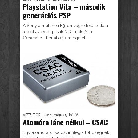
Playstation Vita – második
generációs PSP
A Sony a múlt heti E3-on végre lerántotta a
leplet az eddig csak NGP-nek (Next
Generation Portable) emlegetett...
VIZZITOR
| 2011. május 9. hétfő
Atomóra lánc nélkül – CSAC
Egy atomóráról valószínűleg a többségnek