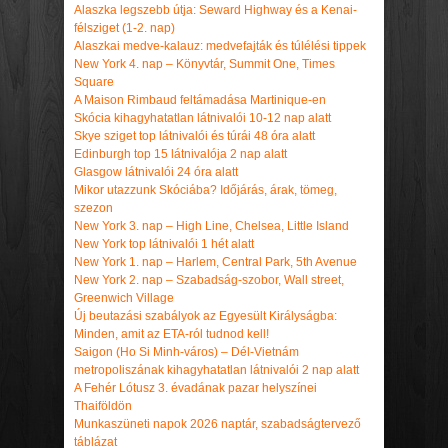
Alaszka legszebb útja: Seward Highway és a Kenai-
félsziget (1-2. nap)
Alaszkai medve-kalauz: medvefajták és túlélési tippek
New York 4. nap – Könyvtár, Summit One, Times
Square
A Maison Rimbaud feltámadása Martinique-en
Skócia kihagyhatatlan látnivalói 10-12 nap alatt
Skye sziget top látnivalói és túrái 48 óra alatt
Edinburgh top 15 látnivalója 2 nap alatt
Glasgow látnivalói 24 óra alatt
Mikor utazzunk Skóciába? Időjárás, árak, tömeg,
szezon
New York 3. nap – High Line, Chelsea, Little Island
New York top látnivalói 1 hét alatt
New York 1. nap – Harlem, Central Park, 5th Avenue
New York 2. nap – Szabadság-szobor, Wall street,
Greenwich Village
Új beutazási szabályok az Egyesült Királyságba:
Minden, amit az ETA-ról tudnod kell!
Saigon (Ho Si Minh-város) – Dél-Vietnám
metropoliszának kihagyhatatlan látnivalói 2 nap alatt
A Fehér Lótusz 3. évadának pazar helyszínei
Thaiföldön
Munkaszüneti napok 2026 naptár, szabadságtervező
táblázat