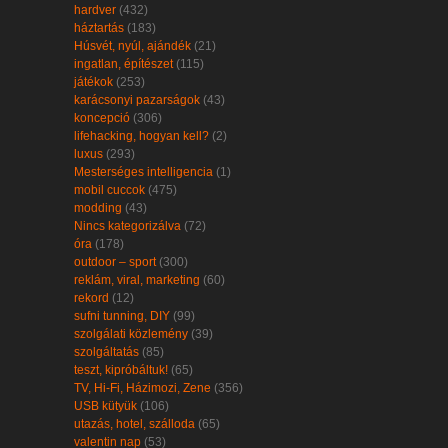
hardver
(432)
háztartás
(183)
Húsvét, nyúl, ajándék
(21)
ingatlan, építészet
(115)
játékok
(253)
karácsonyi pazarságok
(43)
koncepció
(306)
lifehacking, hogyan kell?
(2)
luxus
(293)
Mesterséges intelligencia
(1)
mobil cuccok
(475)
modding
(43)
Nincs kategorizálva
(72)
óra
(178)
outdoor – sport
(300)
reklám, viral, marketing
(60)
rekord
(12)
sufni tunning, DIY
(99)
szolgálati közlemény
(39)
szolgáltatás
(85)
teszt, kipróbáltuk!
(65)
TV, Hi-Fi, Házimozi, Zene
(356)
USB kütyük
(106)
utazás, hotel, szálloda
(65)
valentin nap
(53)