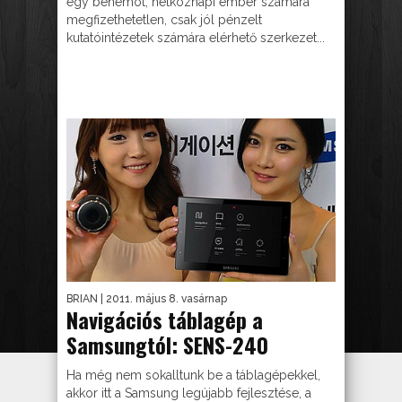
egy behemót, hétköznapi ember számára
megfizethetetlen, csak jól pénzelt
kutatóintézetek számára elérhető szerkezet...
BRIAN
| 2011. május 8. vasárnap
Navigációs táblagép a
Samsungtól: SENS-240
Ha még nem sokalltunk be a táblagépekkel,
akkor itt a Samsung legújabb fejlesztése, a