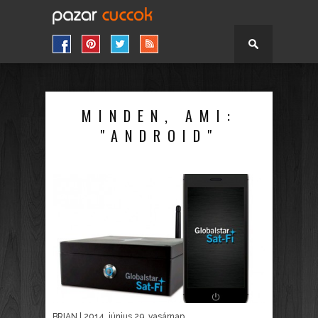
MINDEN, AMI:
"ANDROID"
BRIAN
| 2014. június 29. vasárnap