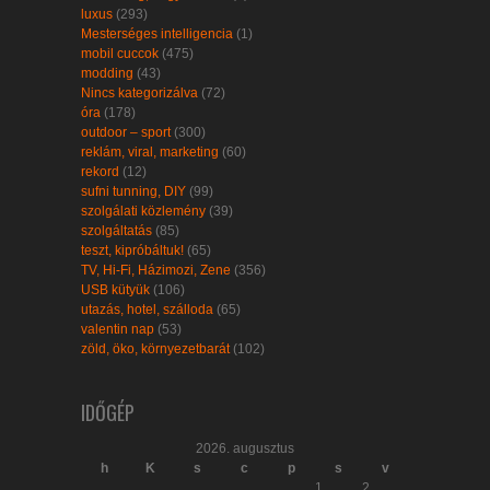
luxus
(293)
Mesterséges intelligencia
(1)
mobil cuccok
(475)
modding
(43)
Nincs kategorizálva
(72)
óra
(178)
outdoor – sport
(300)
reklám, viral, marketing
(60)
rekord
(12)
sufni tunning, DIY
(99)
szolgálati közlemény
(39)
szolgáltatás
(85)
teszt, kipróbáltuk!
(65)
TV, Hi-Fi, Házimozi, Zene
(356)
USB kütyük
(106)
utazás, hotel, szálloda
(65)
valentin nap
(53)
zöld, öko, környezetbarát
(102)
IDŐGÉP
2026. augusztus
h
K
s
c
p
s
v
1
2