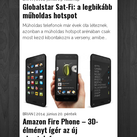
Globalstar Sat-Fi: a legbikább
műholdas hotspot
Műholdas telefonok már évek óta léteznek,
azonban a műholdas hotspot arénában csak
most kezd kibontakozni a verseny, amibe...
BRIAN
| 2014. június 20. péntek
Amazon Fire Phone – 3D-
élményt ígér az új