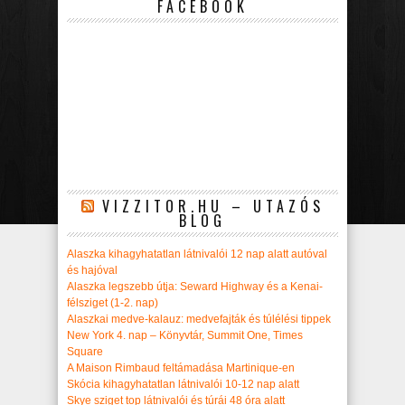
FACEBOOK
VIZZITOR.HU – UTAZÓS
BLOG
Alaszka kihagyhatatlan látnivalói 12 nap alatt autóval
és hajóval
Alaszka legszebb útja: Seward Highway és a Kenai-
félsziget (1-2. nap)
Alaszkai medve-kalauz: medvefajták és túlélési tippek
New York 4. nap – Könyvtár, Summit One, Times
Square
A Maison Rimbaud feltámadása Martinique-en
Skócia kihagyhatatlan látnivalói 10-12 nap alatt
Skye sziget top látnivalói és túrái 48 óra alatt