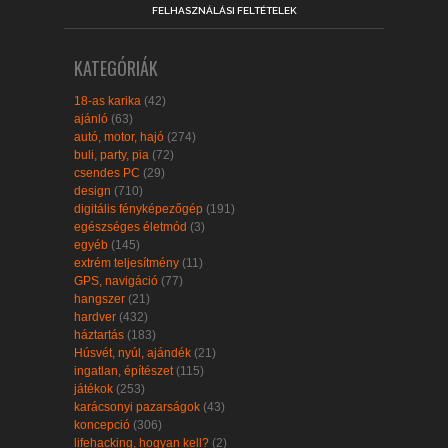
FELHASZNÁLÁSI FELTÉTELEK
KATEGÓRIÁK
18-as karika
(42)
ajánló
(63)
autó, motor, hajó
(274)
buli, party, pia
(72)
csendes PC
(29)
design
(710)
digitális fényképezőgép
(191)
egészséges életmód
(3)
egyéb
(145)
extrém teljesítmény
(11)
GPS, navigáció
(77)
hangszer
(21)
hardver
(432)
háztartás
(183)
Húsvét, nyúl, ajándék
(21)
ingatlan, építészet
(115)
játékok
(253)
karácsonyi pazarságok
(43)
koncepció
(306)
lifehacking, hogyan kell?
(2)