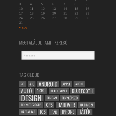
3
4
5
6
7
8
9
10
11
12
13
14
15
16
17
18
19
20
21
22
23
24
25
26
27
28
29
30
31
« aug
MEGTALÁLOD, AMIT KERESŐ
TAG CLOUD
ANDROID
4K
APPLE
3D
AUDIO
AUTÓ
BLUETOOTH
BICIKLI
BILLENTYŰZET
DESIGN
FÉNYKÉPEZŐ
DIGICAM
HARDVER
GPS
FÉNYKÉPEZŐGÉP
HÁZIMOZI
JÁTÉK
IOS
IPHONE
IPAD
HÁZTARTÁS