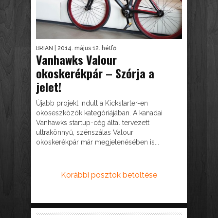
BRIAN
| 2014. május 12. hétfő
Vanhawks Valour
okoskerékpár – Szórja a
jelet!
Újabb projekt indult a Kickstarter-en
okoseszközök kategóriájában. A kanadai
Vanhawks startup-cég által tervezett
ultrakönnyű, szénszálas Valour
okoskerékpár már megjelenésében is...
Korábbi posztok betöltése