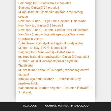
Edinburgh top 15 látnivalója 2 nap alatt
Glasgow látnivalói 24 óra alatt
Mikor utazzunk Skóciába? Időjárás, árak, tömeg,
szezon
New York 3. nap – High Line, Chelsea, Little Island
New York top látnivalói 1 hét alatt
New York 1. nap – Harlem, Central Park, 5th Avenue
New York 2. nap – Szabadság-szobor, Wall street,
Greenwich Village
Új beutazási szabályok az Egyesült Királyságba:
Minden, amit az ETA-ról tudnod kell!
Saigon (Ho Si Minh-város) – Dél-Vietnám
metropoliszának kihagyhatatlan látnivalói 2 nap alatt
A Fehér Lótusz 3. évadának pazar helyszínei
Thaiföldön
Munkaszüneti napok 2026 naptár, szabadságtervező
táblázat
Királyok útja Andalúziában – Caminito del Rey
praktikus infók
Kalandozás a Bourbon szigeten – Réunion látnivalói 1-
2 hét alatt
TAG CLOUD
GYÁRTÓK, MÁRKÁK – BRANDCLOUD