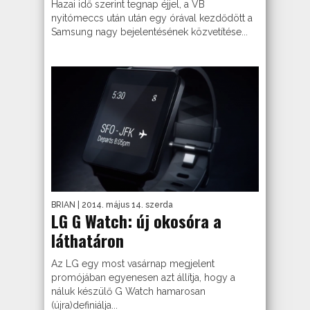
Hazai idő szerint tegnap éjjel, a VB
nyitómeccs után után egy órával kezdődött a
Samsung nagy bejelentésének közvetítése...
BRIAN
| 2014. május 14. szerda
LG G Watch: új okosóra a
láthatáron
Az LG egy most vasárnap megjelent
promójában egyenesen azt állítja, hogy a
náluk készülő G Watch hamarosan
(újra)definiálja...