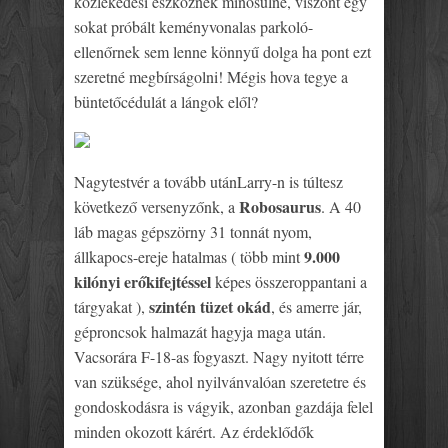
közlekedési eszköznek minősülne, viszont egy
sokat próbált keményvonalas parkoló-
ellenőrnek sem lenne könnyű dolga ha pont ezt
szeretné megbírságolni! Mégis hova tegye a
büntetőcédulát a lángok elől?
Nagytestvér a tovább után
Larry-n is túltesz
Robosaurus
következő versenyzőnk, a
. A 40
láb magas gépszörny 31 tonnát nyom,
9.000
állkapocs-ereje hatalmas ( több mint
kilónyi erőkifejtéssel
képes összeroppantani a
szintén tüzet okád
tárgyakat ),
, és amerre jár,
géproncsok halmazát hagyja maga után.
Vacsorára F-18-as fogyaszt. Nagy nyitott térre
van szüksége, ahol nyilvánvalóan szeretetre és
gondoskodásra is vágyik, azonban gazdája felel
minden okozott kárért. Az érdeklődők