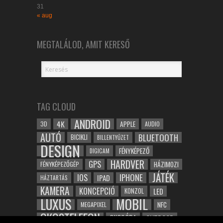
31
« aug
MEGTALÁLOD, AMIT KERESŐ
TAG CLOUD
ANDROID
4K
APPLE
3D
AUDIO
AUTÓ
BLUETOOTH
BICIKLI
BILLENTYŰZET
DESIGN
FÉNYKÉPEZŐ
DIGICAM
HARDVER
GPS
FÉNYKÉPEZŐGÉP
HÁZIMOZI
JÁTÉK
IOS
IPHONE
IPAD
HÁZTARTÁS
KAMERA
KONCEPCIÓ
LED
KONZOL
LUXUS
MOBIL
NFC
MEGAPIXEL
OKOSTELEFON
OKOSÓRA
OUTDOOR