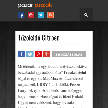
Tűzokádó Citroën
8 HOZZÁSZÓLÁS
SHARE
TWEET
SHARE
SHARE
Mi történik, ha egy londoni művészkollektíva
Frankensteini
beszabadul egy autóbontóba?
MadMax
bájjal és egy kis
-es fűszerezéssel
LRRY-1
megszületik
a fémblöki. Persze
Larry-nek ejtik, és különös ismertetőjegye,
tüzet is okád
hogy menet közben vágtat és
!
Ugyan nem valószínű, hogy hivatalos