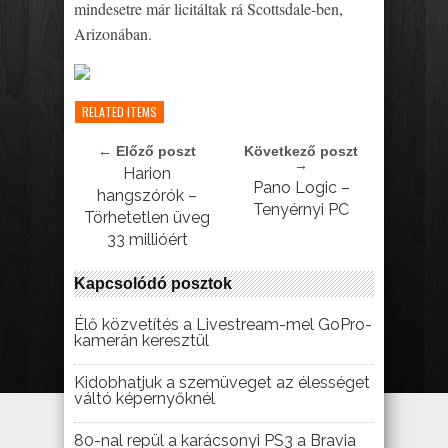
mindesetre már licitáltak rá Scottsdale-ben,
Arizonában.
RELATED ITEMS
← Előző poszt
Következő poszt
→
Harion
Pano Logic –
hangszórók –
Tenyérnyi PC
Törhetetlen üveg
33 millióért
Kapcsolódó posztok
Élő közvetítés a Livestream-mel GoPro-
kamerán keresztül
Kidobhatjuk a szemüveget az élességet
váltó képernyőknél
80-nal repül a karácsonyi PS3 a Bravia