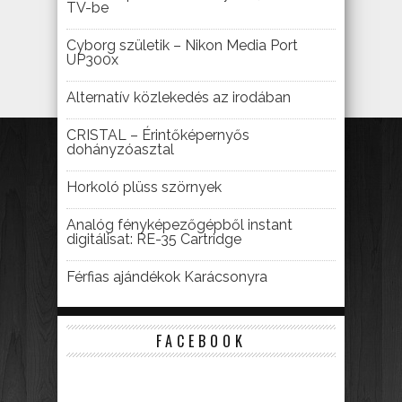
TV-be
Cyborg születik – Nikon Media Port
UP300x
Alternatív közlekedés az irodában
CRISTAL – Érintőképernyős
dohányzóasztal
Horkoló plüss szörnyek
Analóg fényképezőgépből instant
digitálisat: RE-35 Cartridge
Férfias ajándékok Karácsonyra
FACEBOOK