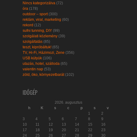
Nincs kategorizálva
(72)
óra
(178)
outdoor – sport
(300)
reklám, viral, marketing
(60)
rekord
(12)
sufni tunning, DIY
(99)
szolgálati közlemény
(39)
szolgáltatás
(85)
teszt, kipróbáltuk!
(65)
TV, Hi-Fi, Házimozi, Zene
(356)
USB kütyük
(106)
utazás, hotel, szálloda
(65)
valentin nap
(53)
zöld, öko, környezetbarát
(102)
IDŐGÉP
2026. augusztus
h
K
s
c
p
s
v
1
2
3
4
5
6
7
8
9
10
11
12
13
14
15
16
17
18
19
20
21
22
23
24
25
26
27
28
29
30