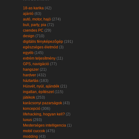
18-as karika
(42)
ajánló
(63)
autó, motor, hajó
(274)
buli, party, pia
(72)
csendes PC
(29)
design
(710)
digitális fényképezőgép
(191)
egészséges életmód
(3)
egyéb
(145)
extrém teljesítmény
(11)
GPS, navigáció
(77)
hangszer
(21)
hardver
(432)
háztartás
(183)
Húsvét, nyúl, ajándék
(21)
ingatlan, építészet
(115)
játékok
(253)
karácsonyi pazarságok
(43)
koncepció
(306)
lifehacking, hogyan kell?
(2)
luxus
(293)
Mesterséges intelligencia
(1)
mobil cuccok
(475)
modding
(43)