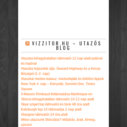
VIZZITOR.HU – UTAZÓS
BLOG
Alaszka kihagyhatatlan látnivalói 12 nap alatt autóval
és hajóval
Alaszka legszebb útja: Seward Highway és a Kenai-
félsziget (1-2. nap)
Alaszkai medve-kalauz: medvefajták és túlélési tippek
New York 4. nap – Könyvtár, Summit One, Times
Square
A Maison Rimbaud feltámadása Martinique-en
Skócia kihagyhatatlan látnivalói 10-12 nap alatt
Skye sziget top látnivalói és túrái 48 óra alatt
Edinburgh top 15 látnivalója 2 nap alatt
Glasgow látnivalói 24 óra alatt
Mikor utazzunk Skóciába? Időjárás, árak, tömeg,
szezon