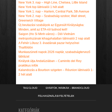
New York 3. nap – High Line, Chelsea, Little Island
New York top látnivalói 1 hét alatt
New York 1. nap – Harlem, Central Park, 5th Avenue
New York 2. nap – Szabadság-szobor, Wall street,
Greenwich Village
Új beutazási szabályok az Egyesült Királyságba:
Minden, amit az ETA-ról tudnod kell!
Saigon (Ho Si Minh-város) – Dél-Vietnám
metropoliszának kihagyhatatlan látnivalói 2 nap alatt
A Fehér Lótusz 3. évadának pazar helyszínei
Thaiföldön
Munkaszüneti napok 2026 naptár, szabadságtervező
táblázat
Királyok útja Andalúziában – Caminito del Rey
praktikus infók
Kalandozás a Bourbon szigeten – Réunion látnivalói 1-
2 hét alatt
TAG CLOUD
GYÁRTÓK, MÁRKÁK – BRANDCLOUD
FELHASZNÁLÁSI FELTÉTELEK
KATEGÓRIÁK