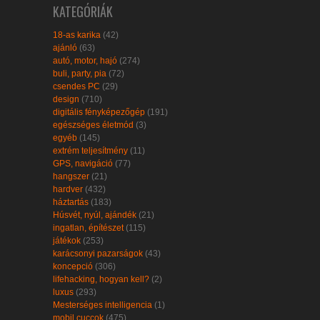
KATEGÓRIÁK
18-as karika
(42)
ajánló
(63)
autó, motor, hajó
(274)
buli, party, pia
(72)
csendes PC
(29)
design
(710)
digitális fényképezőgép
(191)
egészséges életmód
(3)
egyéb
(145)
extrém teljesítmény
(11)
GPS, navigáció
(77)
hangszer
(21)
hardver
(432)
háztartás
(183)
Húsvét, nyúl, ajándék
(21)
ingatlan, építészet
(115)
játékok
(253)
karácsonyi pazarságok
(43)
koncepció
(306)
lifehacking, hogyan kell?
(2)
luxus
(293)
Mesterséges intelligencia
(1)
mobil cuccok
(475)