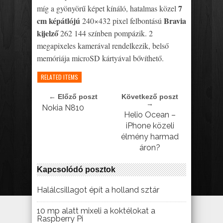
7
míg a gyönyörű képet kínáló, hatalmas közel
cm képátlójú
Bravia
240×432 pixel felbontású
kijelző
262 144 színben pompázik. 2
megapixeles kamerával rendelkezik, belső
memóriája microSD kártyával bővíthető.
RELATED ITEMS
← Előző poszt
Következő poszt
→
Nokia N810
Helio Ocean –
iPhone közeli
élmény harmad
áron?
Kapcsolódó posztok
Halálcsillagot épít a holland sztár
10 mp alatt mixeli a koktélokat a
Raspberry Pi