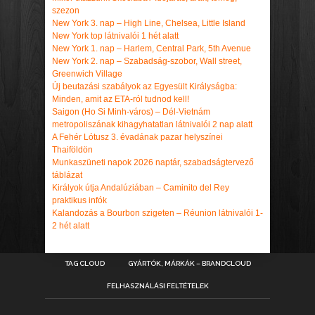
szezon
New York 3. nap – High Line, Chelsea, Little Island
New York top látnivalói 1 hét alatt
New York 1. nap – Harlem, Central Park, 5th Avenue
New York 2. nap – Szabadság-szobor, Wall street,
Greenwich Village
Új beutazási szabályok az Egyesült Királyságba:
Minden, amit az ETA-ról tudnod kell!
Saigon (Ho Si Minh-város) – Dél-Vietnám
metropoliszának kihagyhatatlan látnivalói 2 nap alatt
A Fehér Lótusz 3. évadának pazar helyszínei
Thaiföldön
Munkaszüneti napok 2026 naptár, szabadságtervező
táblázat
Királyok útja Andalúziában – Caminito del Rey
praktikus infók
Kalandozás a Bourbon szigeten – Réunion látnivalói 1-
2 hét alatt
TAG CLOUD
GYÁRTÓK, MÁRKÁK – BRANDCLOUD
FELHASZNÁLÁSI FELTÉTELEK