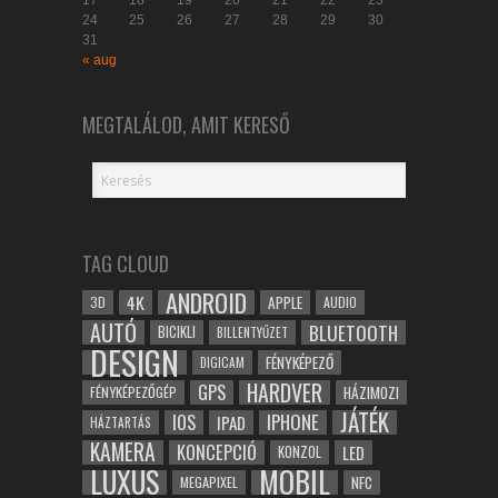
17
18
19
20
21
22
23
24
25
26
27
28
29
30
31
« aug
MEGTALÁLOD, AMIT KERESŐ
TAG CLOUD
ANDROID
4K
APPLE
3D
AUDIO
AUTÓ
BLUETOOTH
BICIKLI
BILLENTYŰZET
DESIGN
FÉNYKÉPEZŐ
DIGICAM
HARDVER
GPS
FÉNYKÉPEZŐGÉP
HÁZIMOZI
JÁTÉK
IOS
IPHONE
IPAD
HÁZTARTÁS
KAMERA
KONCEPCIÓ
LED
KONZOL
LUXUS
MOBIL
NFC
MEGAPIXEL