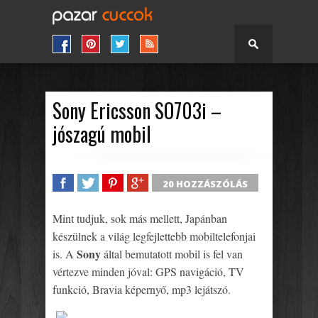
Sony Ericsson SO703i –
jószagú mobil
20 HOZZÁSZÓLÁS
SHARE
TWEET
SHARE
SHARE
Mint tudjuk, sok más mellett, Japánban
készülnek a világ legfejlettebb mobiltelefonjai
Sony
is. A
által bemutatott mobil is fel van
vértezve minden jóval: GPS navigáció, TV
funkció, Bravia képernyő, mp3 lejátszó.