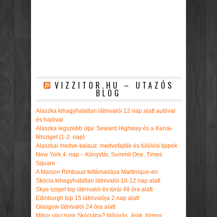
VIZZITOR.HU – UTAZÓS
BLOG
Alaszka kihagyhatatlan látnivalói 12 nap alatt autóval
és hajóval
Alaszka legszebb útja: Seward Highway és a Kenai-
félsziget (1-2. nap)
Alaszkai medve-kalauz: medvefajták és túlélési tippek
New York 4. nap – Könyvtár, Summit One, Times
Square
A Maison Rimbaud feltámadása Martinique-en
Skócia kihagyhatatlan látnivalói 10-12 nap alatt
Skye sziget top látnivalói és túrái 48 óra alatt
Edinburgh top 15 látnivalója 2 nap alatt
Glasgow látnivalói 24 óra alatt
Mikor utazzunk Skóciába? Időjárás, árak, tömeg,