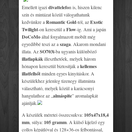
divattelefo
Emellett igazi
n is, hiszen kilenc
szín és mintázat közül válogathatunk
Romantic Gold
Exotic
kedvünkre a
-tól, az
Twilight
Flow
-on keresztül a
-ig. Ami a japán
DoCoMo
által forgalmazott mobilt még
szaga
egyedibbé teszi az a
. Akarom mondani
SO703i
illata. Az
-ba ugyanis különböző
illatlapkák
illeszthetőek, melyek három
kellemes
hónapon keresztül biztosítják a
illatfelhőt
minden egyes kinyitáskor. A
készülékhez jelenleg tizenegy illatminta
választható, melyek közül a karácsonyi
almáspite
hangulathoz az „
” aromalapkát
ajánlják.
105x47x18,4
A készülék méretei összecsukva:
mm
105 gramm
, súlya:
. A külső kijelző egy
collos képátlóval és 128×36-os felbontással,