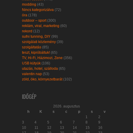
modding
(43)
Nincs kategorizálva
(72)
óra
(178)
outdoor – sport
(300)
reklám, viral, marketing
(60)
rekord
(12)
sufni tunning, DIY
(99)
szolgálati közlemény
(39)
szolgáltatás
(85)
teszt, kipróbáltuk!
(65)
TV, Hi-Fi, Házimozi, Zene
(356)
USB kütyük
(106)
utazás, hotel, szálloda
(65)
valentin nap
(53)
zöld, öko, környezetbarát
(102)
IDŐGÉP
2026. augusztus
h
K
s
c
p
s
v
1
2
3
4
5
6
7
8
9
10
11
12
13
14
15
16