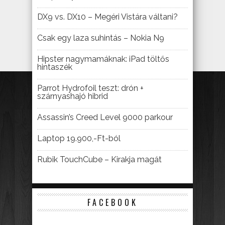
DX9 vs. DX10 – Megéri Vistára váltani?
Csak egy laza suhintás – Nokia N9
Hipster nagymamáknak: iPad töltős
hintaszék
Parrot Hydrofoil teszt: drón +
szárnyashajó hibrid
Assassin’s Creed Level 9000 parkour
Laptop 19.900,-Ft-ból
Rubik TouchCube – Kirakja magát
FACEBOOK