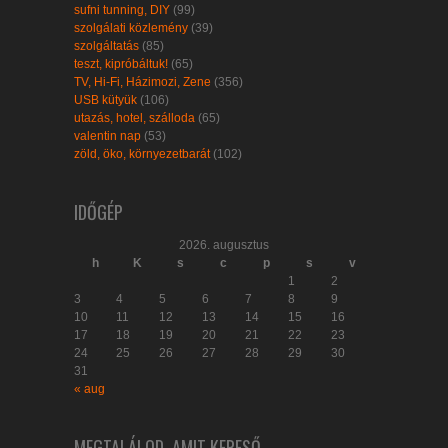
sufni tunning, DIY
(99)
szolgálati közlemény
(39)
szolgáltatás
(85)
teszt, kipróbáltuk!
(65)
TV, Hi-Fi, Házimozi, Zene
(356)
USB kütyük
(106)
utazás, hotel, szálloda
(65)
valentin nap
(53)
zöld, öko, környezetbarát
(102)
IDŐGÉP
2026. augusztus
h
K
s
c
p
s
v
1
2
3
4
5
6
7
8
9
10
11
12
13
14
15
16
17
18
19
20
21
22
23
24
25
26
27
28
29
30
31
« aug
MEGTALÁLOD, AMIT KERESŐ