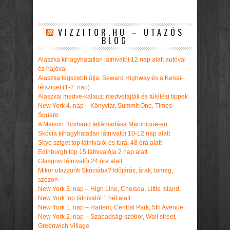
VIZZITOR.HU – UTAZÓS
BLOG
Alaszka kihagyhatatlan látnivalói 12 nap alatt autóval
és hajóval
Alaszka legszebb útja: Seward Highway és a Kenai-
félsziget (1-2. nap)
Alaszkai medve-kalauz: medvefajták és túlélési tippek
New York 4. nap – Könyvtár, Summit One, Times
Square
A Maison Rimbaud feltámadása Martinique-en
Skócia kihagyhatatlan látnivalói 10-12 nap alatt
Skye sziget top látnivalói és túrái 48 óra alatt
Edinburgh top 15 látnivalója 2 nap alatt
Glasgow látnivalói 24 óra alatt
Mikor utazzunk Skóciába? Időjárás, árak, tömeg,
szezon
New York 3. nap – High Line, Chelsea, Little Island
New York top látnivalói 1 hét alatt
New York 1. nap – Harlem, Central Park, 5th Avenue
New York 2. nap – Szabadság-szobor, Wall street,
Greenwich Village