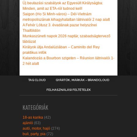
Új beutazási szabályok az Egyesült Királyságba:
Minden, amit az ETA-ról tudnod kell!
Saigon (Ho Si Minh-város) – Dél-Vietnám
metropoliszának kihagyhatatlan látnivalói 2 nap alatt
A Fehér Lótusz 3. évadának pazar helyszínei
Thaiföldön
Munkaszüneti napok 2026 naptár, szabadságtervező
táblázat
Királyok útja Andalúziában – Caminito del Rey
praktikus infók
Kalandozás a Bourbon szigeten – Réunion látnivalói 1-
2 hét alatt
TAG CLOUD
GYÁRTÓK, MÁRKÁK – BRANDCLOUD
FELHASZNÁLÁSI FELTÉTELEK
KATEGÓRIÁK
18-as karika
(42)
ajánló
(63)
autó, motor, hajó
(274)
buli, party, pia
(72)