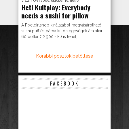
VIZZITOR
| 2006. október 16. hétfő
Heti Kultplay: Everybody
needs a sushi for pillow
A Pixelgirlshop kínálatából megvásárolható
sushi puff és párna különlegeségek ára akár
60 dollár (12 900,- Ft) is lehet,...
Korábbi posztok betöltése
FACEBOOK