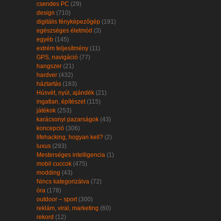
csendes PC
(29)
design
(710)
digitális fényképezőgép
(191)
egészséges életmód
(3)
egyéb
(145)
extrém teljesítmény
(11)
GPS, navigáció
(77)
hangszer
(21)
hardver
(432)
háztartás
(183)
Húsvét, nyúl, ajándék
(21)
ingatlan, építészet
(115)
játékok
(253)
karácsonyi pazarságok
(43)
koncepció
(306)
lifehacking, hogyan kell?
(2)
luxus
(293)
Mesterséges intelligencia
(1)
mobil cuccok
(475)
modding
(43)
Nincs kategorizálva
(72)
óra
(178)
outdoor – sport
(300)
reklám, viral, marketing
(60)
rekord
(12)