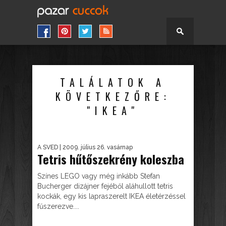
TALÁLATOK A
KÖVETKEZŐRE:
"IKEA"
A SVED
| 2009. július 26. vasárnap
Tetris hűtőszekrény koleszba
Színes LEGO vagy még inkább Stefan
Bucherger dizájner fejéből aláhullott tetris
kockák, egy kis lapraszerelt IKEA életérzéssel
fűszerezve....