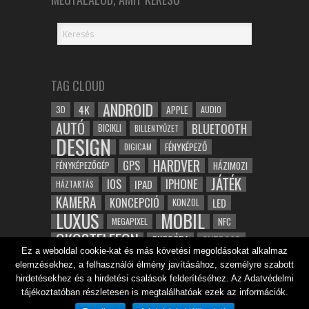
TAG CLOUD
ANDROID
4K
APPLE
3D
AUDIO
AUTÓ
BLUETOOTH
BICIKLI
BILLENTYŰZET
DESIGN
FÉNYKÉPEZŐ
DIGICAM
HARDVER
GPS
FÉNYKÉPEZŐGÉP
HÁZIMOZI
JÁTÉK
IOS
IPHONE
IPAD
HÁZTARTÁS
KAMERA
KONCEPCIÓ
LED
KONZOL
LUXUS
MOBIL
NFC
MEGAPIXEL
OKOSTELEFON
OKOSÓRA
OUTDOOR
Ez a weboldal cookie-kat és más követési megoldásokat alkalmaz
TABLET
SAMSUNG
SPORT
ROBOT
elemzésekhez, a felhasználói élmény javításához, személyre szabott
WIFI
TESZT
VIDEÓ
VÍZÁLLÓ
ZENE
ZÖLD
hirdetésekhez és a hirdetési csalások felderítéséhez. Az Adatvédelmi
ÓRA
tájékoztatóban részletesen is megtalálhatóak ezek az információk.
ÉRINTŐKÉPERNYŐ
ÉPÍTÉSZET