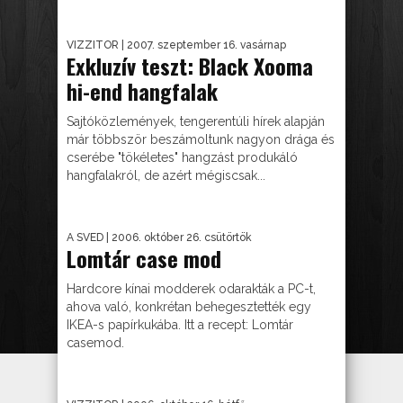
VIZZITOR
| 2007. szeptember 16. vasárnap
Exkluzív teszt: Black Xooma
hi-end hangfalak
Sajtóközlemények, tengerentúli hírek alapján
már többször beszámoltunk nagyon drága és
cserébe "tökéletes" hangzást produkáló
hangfalakról, de azért mégiscsak...
A SVED
| 2006. október 26. csütörtök
Lomtár case mod
Hardcore kínai modderek odarakták a PC-t,
ahova való, konkrétan behegesztették egy
IKEA-s papírkukába. Itt a recept: Lomtár
casemod.