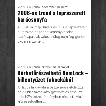
VIZZITOR
| 2007. december 10. hétfő
2008-as trend a lapraszerelt
karácsonyfa
A LEGO-n, majd Kika-s és IKEA-s lapraszerelt
bútorokon edződött keményvonalas
családapáknak valószínűleg nem fog gondot
okozni a szintén...
VIZZITOR
| 2007. október 20. szombat
Körbefűrészelhető NumLock –
billentyűzet fakockából
A Hacoa fa klaviatúra összerakása előhozza
belőlünk a fakockázó gyereket és emellett
erős IKEA-közeli élményben részesít. Miután
kifűrészelgettünk...