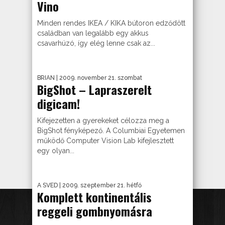
Vino
Minden rendes IKEA / KIKA bútoron edződött
családban van legalább egy akkus
csavarhúzó, így elég lenne csak az...
BRIAN
| 2009. november 21. szombat
BigShot – Lapraszerelt
digicam!
Kifejezetten a gyerekeket célozza meg a
BigShot fényképező. A Columbiai Egyetemen
működő Computer Vision Lab kifejlesztett
egy olyan...
A SVED
| 2009. szeptember 21. hétfő
Komplett kontinentális
reggeli gombnyomásra