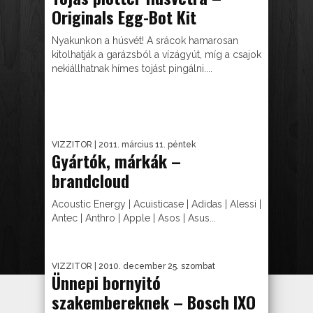
Originals Egg-Bot Kit
Nyakunkon a húsvét! A srácok hamarosan
kitolhatják a garázsból a vízágyút, míg a csajok
nekiállhatnak hímes tojást pingálni....
VIZZITOR
| 2011. március 11. péntek
Gyártók, márkák –
brandcloud
Acoustic Energy | Acuisticase | Adidas | Alessi |
Antec | Anthro | Apple | Asos | Asus...
VIZZITOR
| 2010. december 25. szombat
Ünnepi bornyitó
szakembereknek – Bosch IXO