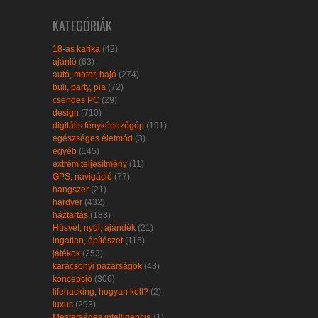
KATEGÓRIÁK
18-as karika
(42)
ajánló
(63)
autó, motor, hajó
(274)
buli, party, pia
(72)
csendes PC
(29)
design
(710)
digitális fényképezőgép
(191)
egészséges életmód
(3)
egyéb
(145)
extrém teljesítmény
(11)
GPS, navigáció
(77)
hangszer
(21)
hardver
(432)
háztartás
(183)
Húsvét, nyúl, ajándék
(21)
ingatlan, építészet
(115)
játékok
(253)
karácsonyi pazarságok
(43)
koncepció
(306)
lifehacking, hogyan kell?
(2)
luxus
(293)
Mesterséges intelligencia
(1)