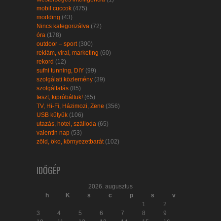
mobil cuccok
(475)
modding
(43)
Nincs kategorizálva
(72)
óra
(178)
outdoor – sport
(300)
reklám, viral, marketing
(60)
rekord
(12)
sufni tunning, DIY
(99)
szolgálati közlemény
(39)
szolgáltatás
(85)
teszt, kipróbáltuk!
(65)
TV, Hi-Fi, Házimozi, Zene
(356)
USB kütyük
(106)
utazás, hotel, szálloda
(65)
valentin nap
(53)
zöld, öko, környezetbarát
(102)
IDŐGÉP
2026. augusztus
h
K
s
c
p
s
v
1
2
3
4
5
6
7
8
9