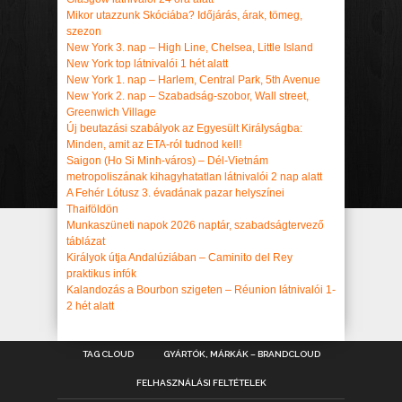
Mikor utazzunk Skóciába? Időjárás, árak, tömeg,
szezon
New York 3. nap – High Line, Chelsea, Little Island
New York top látnivalói 1 hét alatt
New York 1. nap – Harlem, Central Park, 5th Avenue
New York 2. nap – Szabadság-szobor, Wall street,
Greenwich Village
Új beutazási szabályok az Egyesült Királyságba:
Minden, amit az ETA-ról tudnod kell!
Saigon (Ho Si Minh-város) – Dél-Vietnám
metropoliszának kihagyhatatlan látnivalói 2 nap alatt
A Fehér Lótusz 3. évadának pazar helyszínei
Thaiföldön
Munkaszüneti napok 2026 naptár, szabadságtervező
táblázat
Királyok útja Andalúziában – Caminito del Rey
praktikus infók
Kalandozás a Bourbon szigeten – Réunion látnivalói 1-
2 hét alatt
TAG CLOUD
GYÁRTÓK, MÁRKÁK – BRANDCLOUD
FELHASZNÁLÁSI FELTÉTELEK