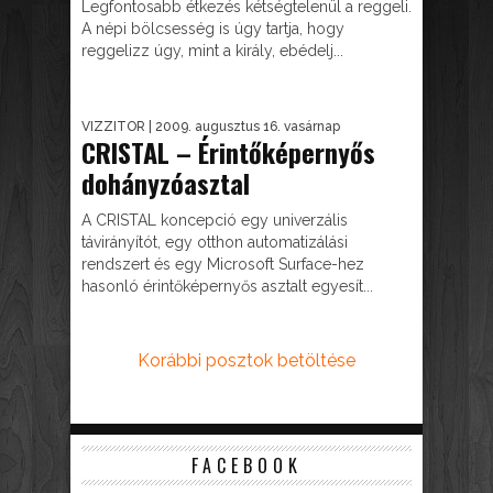
Legfontosabb étkezés kétségtelenül a reggeli.
A népi bölcsesség is úgy tartja, hogy
reggelizz úgy, mint a király, ebédelj...
VIZZITOR
| 2009. augusztus 16. vasárnap
CRISTAL – Érintőképernyős
dohányzóasztal
A CRISTAL koncepció egy univerzális
távirányítót, egy otthon automatizálási
rendszert és egy Microsoft Surface-hez
hasonló érintőképernyős asztalt egyesít...
Korábbi posztok betöltése
FACEBOOK