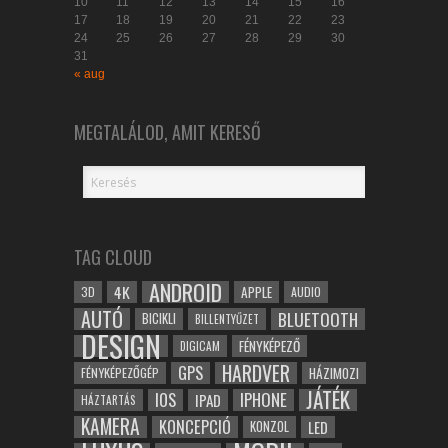
10
11
12
13
14
15
16
17
18
19
20
21
22
23
24
25
26
27
28
29
30
31
« aug
MEGTALÁLOD, AMIT KERESŐ
TAG CLOUD
ANDROID
4K
APPLE
3D
AUDIO
AUTÓ
BLUETOOTH
BICIKLI
BILLENTYŰZET
DESIGN
FÉNYKÉPEZŐ
DIGICAM
HARDVER
GPS
FÉNYKÉPEZŐGÉP
HÁZIMOZI
JÁTÉK
IOS
IPHONE
IPAD
HÁZTARTÁS
KAMERA
KONCEPCIÓ
LED
KONZOL