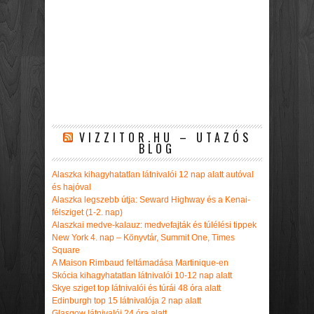
VIZZITOR.HU – UTAZÓS
BLOG
Alaszka kihagyhatatlan látnivalói 12 nap alatt autóval
és hajóval
Alaszka legszebb útja: Seward Highway és a Kenai-
félsziget (1-2. nap)
Alaszkai medve-kalauz: medvefajták és túlélési tippek
New York 4. nap – Könyvtár, Summit One, Times
Square
A Maison Rimbaud feltámadása Martinique-en
Skócia kihagyhatatlan látnivalói 10-12 nap alatt
Skye sziget top látnivalói és túrái 48 óra alatt
Edinburgh top 15 látnivalója 2 nap alatt
Glasgow látnivalói 24 óra alatt