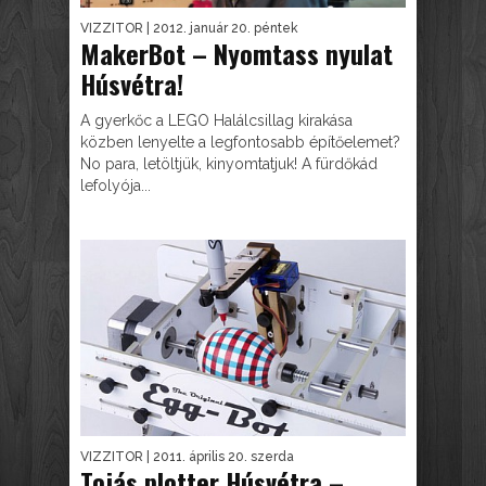
VIZZITOR
| 2012. január 20. péntek
MakerBot – Nyomtass nyulat
Húsvétra!
A gyerkőc a LEGO Halálcsillag kirakása
közben lenyelte a legfontosabb építőelemet?
No para, letöltjük, kinyomtatjuk! A fürdőkád
lefolyója...
VIZZITOR
| 2011. április 20. szerda
Tojás plotter Húsvétra –