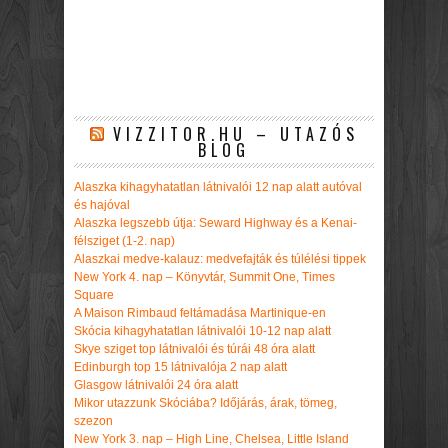
VIZZITOR.HU – UTAZÓS
BLOG
Alaszka kihagyhatatlan látnivalói 12 nap alatt autóval
és hajóval
Alaszka legszebb útja: Seward Highway és a Kenai-
félsziget (1-2. nap)
Alaszkai medve-kalauz: medvefajták és túlélési tippek
New York 4. nap – Könyvtár, Summit One, Times
Square
A Maison Rimbaud feltámadása Martinique-en
Skócia kihagyhatatlan látnivalói 10-12 nap alatt
Skye sziget top látnivalói és túrái 48 óra alatt
Edinburgh top 15 látnivalója 2 nap alatt
Glasgow látnivalói 24 óra alatt
Mikor utazzunk Skóciába? Időjárás, árak, tömeg,
szezon
New York 3. nap – High Line, Chelsea, Little Island