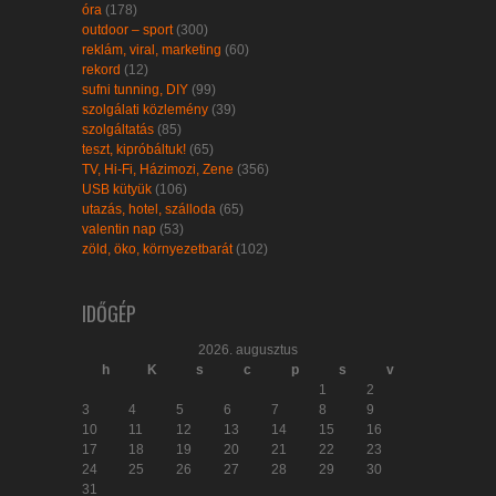
óra
(178)
outdoor – sport
(300)
reklám, viral, marketing
(60)
rekord
(12)
sufni tunning, DIY
(99)
szolgálati közlemény
(39)
szolgáltatás
(85)
teszt, kipróbáltuk!
(65)
TV, Hi-Fi, Házimozi, Zene
(356)
USB kütyük
(106)
utazás, hotel, szálloda
(65)
valentin nap
(53)
zöld, öko, környezetbarát
(102)
IDŐGÉP
2026. augusztus
h
K
s
c
p
s
v
1
2
3
4
5
6
7
8
9
10
11
12
13
14
15
16
17
18
19
20
21
22
23
24
25
26
27
28
29
30
31