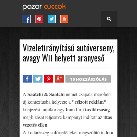
Vizeletirányítású autóverseny,
avagy Wii helyett aranyeső
10 HOZZÁSZÓLÁS
SHARE
TWEET
SHARE
SHARE
Saatchi & Saatchi
A
német csapata merőben
"célzott reklám"
új kontextusba helyezte a
taxitársaság
kifejezést, amikor egy frankfurti
ittas
megbízását teljesítve kampányt indított az
vezetés ellen
.
A kottarészeg sofőrjelölteket megszólító indoor