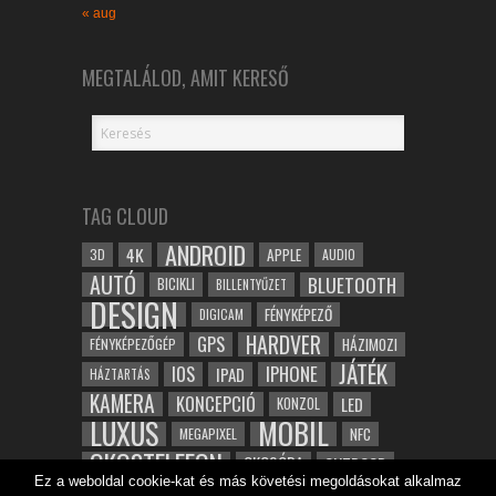
« aug
MEGTALÁLOD, AMIT KERESŐ
TAG CLOUD
ANDROID
4K
APPLE
3D
AUDIO
AUTÓ
BLUETOOTH
BICIKLI
BILLENTYŰZET
DESIGN
FÉNYKÉPEZŐ
DIGICAM
HARDVER
GPS
FÉNYKÉPEZŐGÉP
HÁZIMOZI
JÁTÉK
IOS
IPHONE
IPAD
HÁZTARTÁS
KAMERA
KONCEPCIÓ
LED
KONZOL
LUXUS
MOBIL
NFC
MEGAPIXEL
OKOSTELEFON
OKOSÓRA
OUTDOOR
Ez a weboldal cookie-kat és más követési megoldásokat alkalmaz
TABLET
SAMSUNG
SPORT
ROBOT