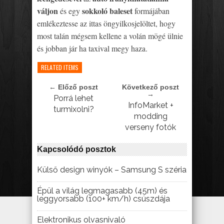
váljon
sokkoló baleset
és egy
formájában
emlékeztesse az ittas öngyilkosjelöltet, hogy
most talán mégsem kellene a volán mögé ülnie
és jobban jár ha taxival megy haza.
RELATED ITEMS
← Előző poszt
Következő poszt
→
Porrá lehet
InfoMarket +
turmixolni?
modding
verseny fotók
Kapcsolódó posztok
Külső design winyók – Samsung S széria
Épül a világ legmagasabb (45m) és
leggyorsabb (100+ km/h) csúszdája
Elektronikus olvasnivaló