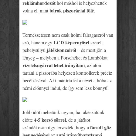
reklámhordozót
hol máshol is helyezhették
bárok piszorárjai fölé
volna el, mint
.
Természetesen nem csak holmi falragaszról van
LCD képernyővel
szó, hanem egy
szerelt
játékkonzolról
pehelysúlyú
– és most jön a
lényeg – melyben a Porschéket és Lambókat
vizeletsugárral lehet irányítani
, az úton
tartani a piszorába helyezett kontrollerek precíz
becélzásával. Aki már írta fel a nevét a hóba az
némi előnnyel indul, de így sem lesz könnyű.
Jobb időt mehetünk ugyan, ha rákészülünk
4-5 korsó sörrel
előtte
, de a játékot
fáradt gőz
szándékosan úgy tervezték, hogy a
leengedésével
autó irányíthatatlanná
az