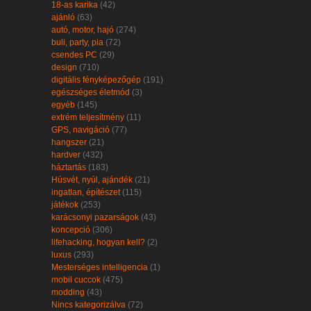
18-as karika
(42)
ajánló
(63)
autó, motor, hajó
(274)
buli, party, pia
(72)
csendes PC
(29)
design
(710)
digitális fényképezőgép
(191)
egészséges életmód
(3)
egyéb
(145)
extrém teljesítmény
(11)
GPS, navigáció
(77)
hangszer
(21)
hardver
(432)
háztartás
(183)
Húsvét, nyúl, ajándék
(21)
ingatlan, építészet
(115)
játékok
(253)
karácsonyi pazarságok
(43)
koncepció
(306)
lifehacking, hogyan kell?
(2)
luxus
(293)
Mesterséges intelligencia
(1)
mobil cuccok
(475)
modding
(43)
Nincs kategorizálva
(72)