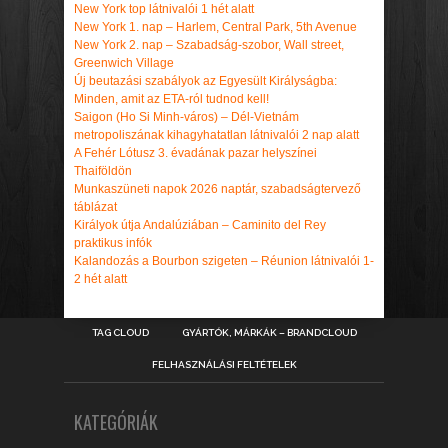
New York top látnivalói 1 hét alatt
New York 1. nap – Harlem, Central Park, 5th Avenue
New York 2. nap – Szabadság-szobor, Wall street,
Greenwich Village
Új beutazási szabályok az Egyesült Királyságba:
Minden, amit az ETA-ról tudnod kell!
Saigon (Ho Si Minh-város) – Dél-Vietnám
metropoliszának kihagyhatatlan látnivalói 2 nap alatt
A Fehér Lótusz 3. évadának pazar helyszínei
Thaiföldön
Munkaszüneti napok 2026 naptár, szabadságtervező
táblázat
Királyok útja Andalúziában – Caminito del Rey
praktikus infók
Kalandozás a Bourbon szigeten – Réunion látnivalói 1-
2 hét alatt
TAG CLOUD
GYÁRTÓK, MÁRKÁK – BRANDCLOUD
FELHASZNÁLÁSI FELTÉTELEK
KATEGÓRIÁK