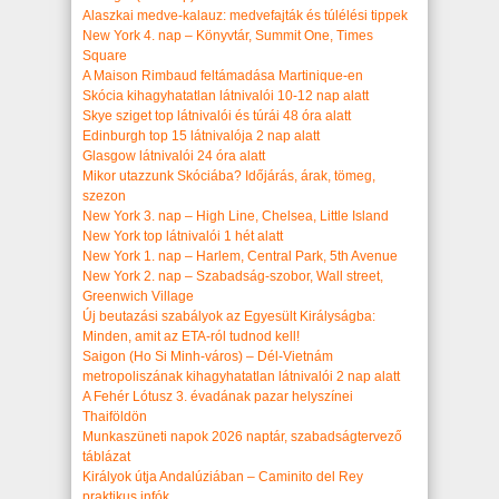
Alaszkai medve-kalauz: medvefajták és túlélési tippek
New York 4. nap – Könyvtár, Summit One, Times
Square
A Maison Rimbaud feltámadása Martinique-en
Skócia kihagyhatatlan látnivalói 10-12 nap alatt
Skye sziget top látnivalói és túrái 48 óra alatt
Edinburgh top 15 látnivalója 2 nap alatt
Glasgow látnivalói 24 óra alatt
Mikor utazzunk Skóciába? Időjárás, árak, tömeg,
szezon
New York 3. nap – High Line, Chelsea, Little Island
New York top látnivalói 1 hét alatt
New York 1. nap – Harlem, Central Park, 5th Avenue
New York 2. nap – Szabadság-szobor, Wall street,
Greenwich Village
Új beutazási szabályok az Egyesült Királyságba:
Minden, amit az ETA-ról tudnod kell!
Saigon (Ho Si Minh-város) – Dél-Vietnám
metropoliszának kihagyhatatlan látnivalói 2 nap alatt
A Fehér Lótusz 3. évadának pazar helyszínei
Thaiföldön
Munkaszüneti napok 2026 naptár, szabadságtervező
táblázat
Királyok útja Andalúziában – Caminito del Rey
praktikus infók