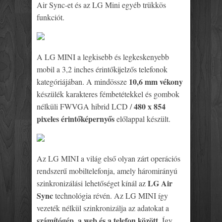
Air Sync-et és az LG Mini egyéb trükkös
funkciót.
A LG MINI a legkisebb és legkeskenyebb
mobil a 3,2 inches érintőkijelzős telefonok
10,6 mm vékony
kategóriájában. A mindössze
készülék karakteres fémbetétekkel és gombok
480 x 854
nélküli FWVGA hibrid LCD /
pixeles érintőképernyős
előlappal készült.
Az LG MINI a világ első olyan zárt operációs
rendszerű mobiltelefonja, amely háromirányú
LG Air
szinkronizálási lehetőséget kínál az
Sync
technológia révén. Az LG MINI így
vezeték nélkül szinkronizálja az adatokat a
számítógép, a web és a telefon között
. Így