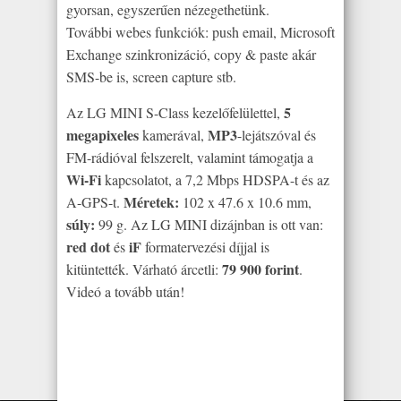
gyorsan, egyszerűen nézegethetünk.
További webes funkciók: push email, Microsoft
Exchange szinkronizáció, copy & paste akár
SMS-be is, screen capture stb.
5
Az LG MINI S-Class kezelőfelülettel,
megapixeles
MP3
kamerával,
-lejátszóval és
FM-rádióval felszerelt, valamint támogatja a
Wi-Fi
kapcsolatot, a 7,2 Mbps HDSPA-t és az
Méretek:
A-GPS-t.
102 x 47.6 x 10.6 mm,
súly:
99 g. Az LG MINI dizájnban is ott van:
red dot
iF
és
formatervezési díjjal is
79 900 forint
kitüntették. Várható árcetli:
.
Videó a tovább után!