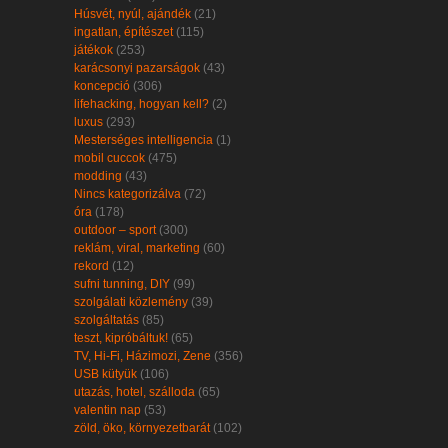
Húsvét, nyúl, ajándék
(21)
ingatlan, építészet
(115)
játékok
(253)
karácsonyi pazarságok
(43)
koncepció
(306)
lifehacking, hogyan kell?
(2)
luxus
(293)
Mesterséges intelligencia
(1)
mobil cuccok
(475)
modding
(43)
Nincs kategorizálva
(72)
óra
(178)
outdoor – sport
(300)
reklám, viral, marketing
(60)
rekord
(12)
sufni tunning, DIY
(99)
szolgálati közlemény
(39)
szolgáltatás
(85)
teszt, kipróbáltuk!
(65)
TV, Hi-Fi, Házimozi, Zene
(356)
USB kütyük
(106)
utazás, hotel, szálloda
(65)
valentin nap
(53)
zöld, öko, környezetbarát
(102)