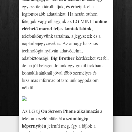
egyszerűen tárolhatjuk, és érhetjük el a
legfontosabb adatainkat. Ha netán otthon
online
felejtjük vagy elhagyjuk az LG MINI-t
elérhető marad teljes kontaklistánk
,
telefonkönyvünk tartalma, a jegyzetek és a
naptárbejegyzések is. Az amúgy hasznos
technológia nyilván adatvédelmi,
Big Brother
adatbiztonsági,
kérdéseket vet fel,
de ha jól belegondolunk egy gmail fiókban a
kontaklistánknál jóval több személyes és
bizalmas információt tárolunk aggodalom
nélkül.
On Screen Phone alkalmazás
Az LG új
a
számítógép
telefon kezelőfelületét a
képernyőjén
jeleníti meg, így a fájlok a