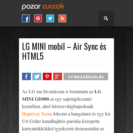
LG MINI mobil – Air Sync és
HTML5
17 HOZZÁSZÓLÁS
SHARE
TWEET
SHARE
SHARE
LG
Az LG ma hivatalosan is bemutatta az
MINI GD880
-at egy sajtótájékoztató
keretében, ahol bűvészvilágbajnokunk
Hajnóczy Soma
fokozta a hangulatot és egy kis
Uri Geller kanálhajlítós paródia közepette
kártyatrükkökkel igyekezett demonstrálni az