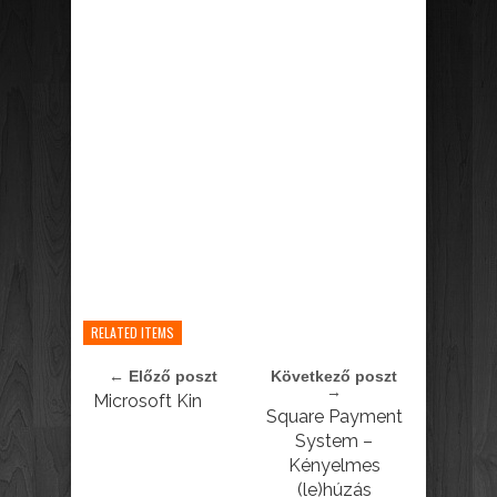
RELATED ITEMS
← Előző poszt
Következő poszt
→
Microsoft Kin
Square Payment
System –
Kényelmes
(le)húzás