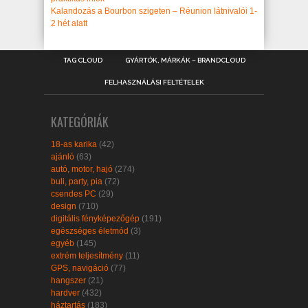
Kalandozás a Bourbon szigeten – Réunion látnivalói 1-
2 hét alatt
TAG CLOUD
GYÁRTÓK, MÁRKÁK – BRANDCLOUD
FELHASZNÁLÁSI FELTÉTELEK
KATEGÓRIÁK
18-as karika
(42)
ajánló
(63)
autó, motor, hajó
(274)
buli, party, pia
(72)
csendes PC
(29)
design
(710)
digitális fényképezőgép
(191)
egészséges életmód
(3)
egyéb
(145)
extrém teljesítmény
(11)
GPS, navigáció
(77)
hangszer
(21)
hardver
(432)
háztartás
(183)