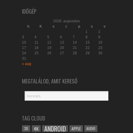
IDŐGÉP
2026. augusztus
h
K
s
c
p
s
v
1
2
3
4
5
6
7
8
9
10
11
12
13
14
15
16
17
18
19
20
21
22
23
24
25
26
27
28
29
30
31
« aug
MEGTALÁLOD, AMIT KERESŐ
TAG CLOUD
ANDROID
4K
APPLE
3D
AUDIO