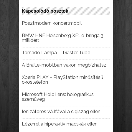
Kapcsolódó posztok
Posztmodern koncertmobil
BMW HNF Heisenberg XF1 e-bringa 3
millióért
Tornádó Lámpa – Twister Tube
A Braille-mobilban vakon megbízhatsz
Xperia PLAY – PlayStation minősítésű
okostelefon
Microsoft HoloLens: holografikus
szemüveg
Ionizátoros vállfával a cigiszag ellen
Lézerrel a hiperaktív macskák ellen