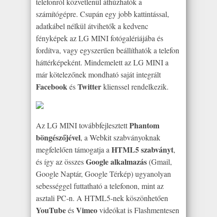
telefonról közvetlenül áthúzhatók a
számítógépre. Csupán egy jobb kattintással,
adatkábel nélkül átvihetők a kedvenc
fényképek az LG MINI fotógalériájába és
fordítva, vagy egyszerűen beállíthatók a telefon
háttérképeként. Mindemelett az LG MINI a
már kötelezőnek mondható saját integrált
Facebook
Twitter
és
klienssel rendelkezik.
Phantom
Az LG MINI továbbfejlesztett
böngészőjével
, a Webkit szabványoknak
HTML5 szabványt
megfelelően támogatja a
,
Google alkalmazás
és így az összes
(Gmail,
Google Naptár, Google Térkép) ugyanolyan
sebességgel futtatható a telefonon, mint az
asztali PC-n. A HTML5-nek köszönhetően
YouTube
Vimeo
és
videókat is Flashmentesen