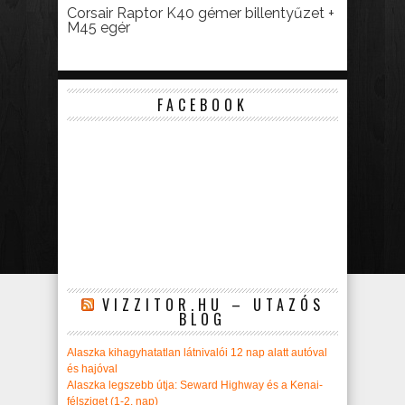
Corsair Raptor K40 gémer billentyűzet +
M45 egér
FACEBOOK
VIZZITOR.HU – UTAZÓS
BLOG
Alaszka kihagyhatatlan látnivalói 12 nap alatt autóval
és hajóval
Alaszka legszebb útja: Seward Highway és a Kenai-
félsziget (1-2. nap)