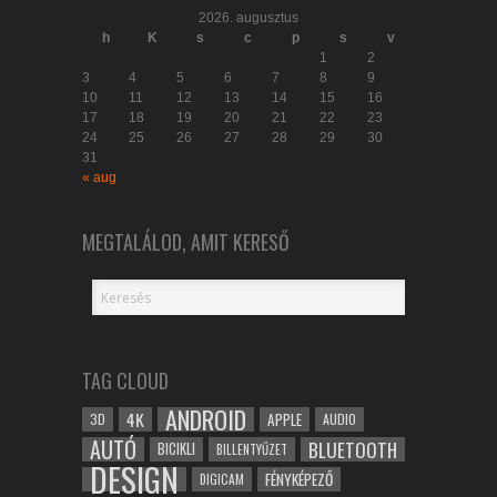
2026. augusztus
h
K
s
c
p
s
v
1
2
3
4
5
6
7
8
9
10
11
12
13
14
15
16
17
18
19
20
21
22
23
24
25
26
27
28
29
30
31
« aug
MEGTALÁLOD, AMIT KERESŐ
TAG CLOUD
ANDROID
4K
APPLE
3D
AUDIO
AUTÓ
BLUETOOTH
BICIKLI
BILLENTYŰZET
DESIGN
FÉNYKÉPEZŐ
DIGICAM