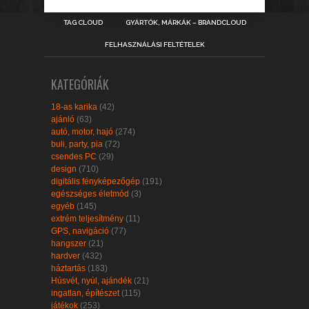
TAG CLOUD
GYÁRTÓK, MÁRKÁK – BRANDCLOUD
FELHASZNÁLÁSI FELTÉTELEK
KATEGÓRIÁK
18-as karika
(42)
ajánló
(63)
autó, motor, hajó
(274)
buli, party, pia
(72)
csendes PC
(29)
design
(710)
digitális fényképezőgép
(191)
egészséges életmód
(3)
egyéb
(145)
extrém teljesítmény
(11)
GPS, navigáció
(77)
hangszer
(21)
hardver
(432)
háztartás
(183)
Húsvét, nyúl, ajándék
(21)
ingatlan, építészet
(115)
játékok
(253)