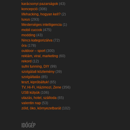
karácsonyi pazarságok
(43)
koncepció
(306)
lifehacking, hogyan kell?
(2)
luxus
(293)
Mesterséges intelligencia
(1)
mobil cuccok
(475)
modding
(43)
Nincs kategorizálva
(72)
óra
(178)
outdoor – sport
(300)
reklám, viral, marketing
(60)
rekord
(12)
sufni tunning, DIY
(99)
szolgálati közlemény
(39)
szolgáltatás
(85)
teszt, kipróbáltuk!
(65)
TV, Hi-Fi, Házimozi, Zene
(356)
USB kütyük
(106)
utazás, hotel, szálloda
(65)
valentin nap
(53)
zöld, öko, környezetbarát
(102)
IDŐGÉP