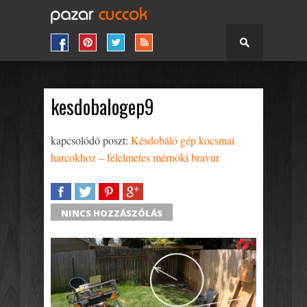
kesdobalogep9
kapcsolódó poszt:
Késdobáló gép kocsmai
harcokhoz – félelmetes mérnöki bravúr
SHARE
TWEET
SHARE
SHARE
NINCS HOZZÁSZÓLÁS