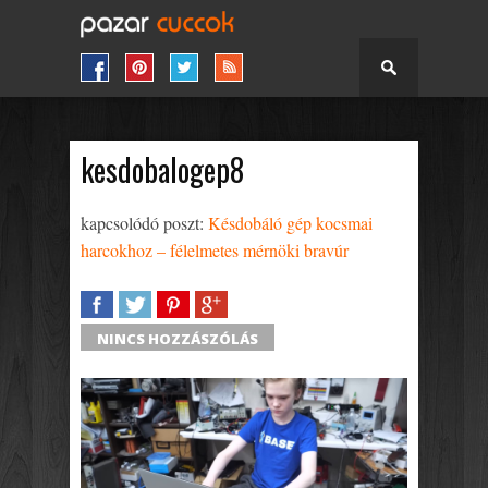
kesdobalogep8
kapcsolódó poszt:
Késdobáló gép kocsmai
harcokhoz – félelmetes mérnöki bravúr
SHARE
TWEET
SHARE
SHARE
NINCS HOZZÁSZÓLÁS