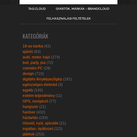
TAG CLOUD
GYÁRTÓK, MÁRKÁK – BRANDCLOUD
FELHASZNÁLÁSI FELTÉTELEK
KATEGÓRIÁK
18-as karika
(42)
ajánló
(63)
autó, motor, hajó
(274)
buli, party, pia
(72)
csendes PC
(29)
design
(710)
digitális fényképezőgép
(191)
egészséges életmód
(3)
egyéb
(145)
extrém teljesítmény
(11)
GPS, navigáció
(77)
hangszer
(21)
hardver
(432)
háztartás
(183)
Húsvét, nyúl, ajándék
(21)
ingatlan, építészet
(115)
játékok
(253)