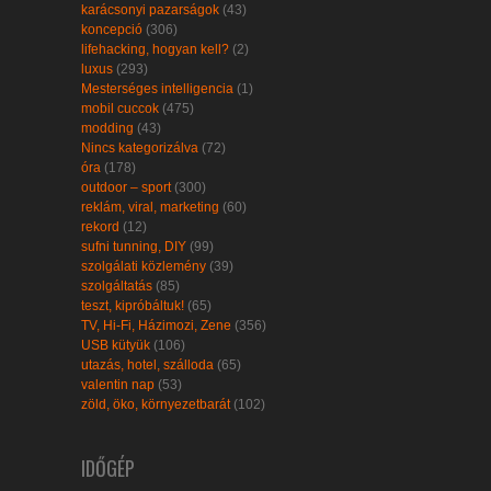
karácsonyi pazarságok
(43)
koncepció
(306)
lifehacking, hogyan kell?
(2)
luxus
(293)
Mesterséges intelligencia
(1)
mobil cuccok
(475)
modding
(43)
Nincs kategorizálva
(72)
óra
(178)
outdoor – sport
(300)
reklám, viral, marketing
(60)
rekord
(12)
sufni tunning, DIY
(99)
szolgálati közlemény
(39)
szolgáltatás
(85)
teszt, kipróbáltuk!
(65)
TV, Hi-Fi, Házimozi, Zene
(356)
USB kütyük
(106)
utazás, hotel, szálloda
(65)
valentin nap
(53)
zöld, öko, környezetbarát
(102)
IDŐGÉP