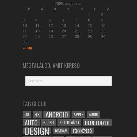
2026. augusztus
h
K
s
c
p
s
v
1
2
3
4
5
6
7
8
9
10
11
12
13
14
15
16
17
18
19
20
21
22
23
24
25
26
27
28
29
30
31
« aug
MEGTALÁLOD, AMIT KERESŐ
TAG CLOUD
ANDROID
4K
APPLE
3D
AUDIO
AUTÓ
BLUETOOTH
BICIKLI
BILLENTYŰZET
DESIGN
FÉNYKÉPEZŐ
DIGICAM