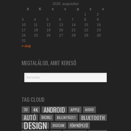
2026. augusztus
h
K
s
c
p
s
v
1
2
3
4
5
6
7
8
9
10
11
12
13
14
15
16
17
18
19
20
21
22
23
24
25
26
27
28
29
30
31
« aug
MEGTALÁLOD, AMIT KERESŐ
TAG CLOUD
ANDROID
4K
APPLE
3D
AUDIO
AUTÓ
BLUETOOTH
BICIKLI
BILLENTYŰZET
DESIGN
FÉNYKÉPEZŐ
DIGICAM