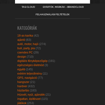
TAG CLOUD
GYÁRTÓK, MÁRKÁK – BRANDCLOUD
FELHASZNÁLÁSI FELTÉTELEK
KATEGÓRIÁK
18-as karika
(42)
ajánló
(63)
autó, motor, hajó
(274)
buli, party, pia
(72)
csendes PC
(29)
design
(710)
digitális fényképezőgép
(191)
egészséges életmód
(3)
egyéb
(145)
extrém teljesítmény
(11)
GPS, navigáció
(77)
hangszer
(21)
hardver
(432)
háztartás
(183)
Húsvét, nyúl, ajándék
(21)
ingatlan, építészet
(115)
játékok
(253)