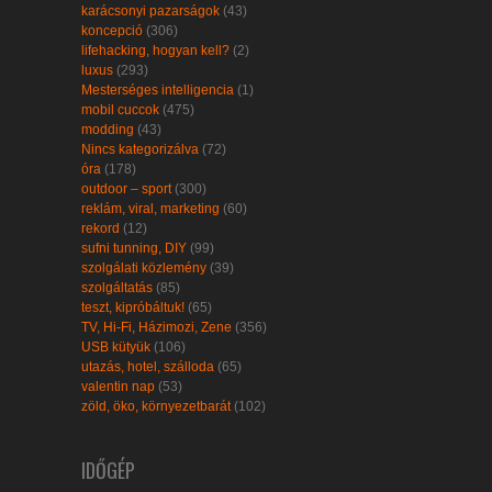
karácsonyi pazarságok
(43)
koncepció
(306)
lifehacking, hogyan kell?
(2)
luxus
(293)
Mesterséges intelligencia
(1)
mobil cuccok
(475)
modding
(43)
Nincs kategorizálva
(72)
óra
(178)
outdoor – sport
(300)
reklám, viral, marketing
(60)
rekord
(12)
sufni tunning, DIY
(99)
szolgálati közlemény
(39)
szolgáltatás
(85)
teszt, kipróbáltuk!
(65)
TV, Hi-Fi, Házimozi, Zene
(356)
USB kütyük
(106)
utazás, hotel, szálloda
(65)
valentin nap
(53)
zöld, öko, környezetbarát
(102)
IDŐGÉP