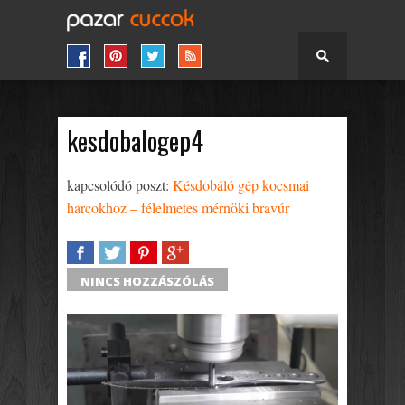
kesdobalogep4
kapcsolódó poszt:
Késdobáló gép kocsmai
harcokhoz – félelmetes mérnöki bravúr
SHARE
TWEET
SHARE
SHARE
NINCS HOZZÁSZÓLÁS