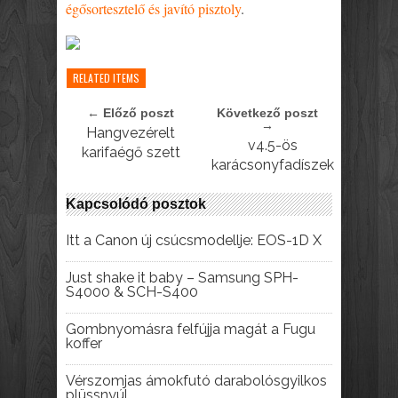
égősortesztelő és javító pisztoly
.
RELATED ITEMS
← Előző poszt
Következő poszt
→
Hangvezérelt
v4.5-ös
karifaégő szett
karácsonyfadíszek
Kapcsolódó posztok
Itt a Canon új csúcsmodellje: EOS-1D X
Just shake it baby – Samsung SPH-
S4000 & SCH-S400
Gombnyomásra felfújja magát a Fugu
koffer
Vérszomjas ámokfutó darabolósgyilkos
plüssnyúl