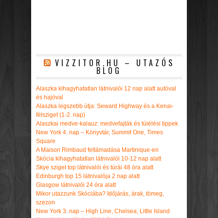
VIZZITOR.HU – UTAZÓS
BLOG
Alaszka kihagyhatatlan látnivalói 12 nap alatt autóval
és hajóval
Alaszka legszebb útja: Seward Highway és a Kenai-
félsziget (1-2. nap)
Alaszkai medve-kalauz: medvefajták és túlélési tippek
New York 4. nap – Könyvtár, Summit One, Times
Square
A Maison Rimbaud feltámadása Martinique-en
Skócia kihagyhatatlan látnivalói 10-12 nap alatt
Skye sziget top látnivalói és túrái 48 óra alatt
Edinburgh top 15 látnivalója 2 nap alatt
Glasgow látnivalói 24 óra alatt
Mikor utazzunk Skóciába? Időjárás, árak, tömeg,
szezon
New York 3. nap – High Line, Chelsea, Little Island