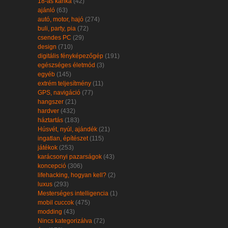
18-as karika
(42)
ajánló
(63)
autó, motor, hajó
(274)
buli, party, pia
(72)
csendes PC
(29)
design
(710)
digitális fényképezőgép
(191)
egészséges életmód
(3)
egyéb
(145)
extrém teljesítmény
(11)
GPS, navigáció
(77)
hangszer
(21)
hardver
(432)
háztartás
(183)
Húsvét, nyúl, ajándék
(21)
ingatlan, építészet
(115)
játékok
(253)
karácsonyi pazarságok
(43)
koncepció
(306)
lifehacking, hogyan kell?
(2)
luxus
(293)
Mesterséges intelligencia
(1)
mobil cuccok
(475)
modding
(43)
Nincs kategorizálva
(72)