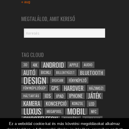
« aug
MEGTALÁLOD, AMIT KERESŐ
TAG CLOUD
ANDROID
4K
APPLE
3D
AUDIO
AUTÓ
BLUETOOTH
BICIKLI
BILLENTYŰZET
DESIGN
FÉNYKÉPEZŐ
DIGICAM
HARDVER
GPS
FÉNYKÉPEZŐGÉP
HÁZIMOZI
JÁTÉK
IOS
IPHONE
IPAD
HÁZTARTÁS
KAMERA
KONCEPCIÓ
LED
KONZOL
LUXUS
MOBIL
NFC
MEGAPIXEL
OKOSTELEFON
OKOSÓRA
OUTDOOR
Ez a weboldal cookie-kat és más követési megoldásokat alkalmaz
TABLET
SAMSUNG
SPORT
ROBOT