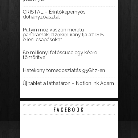
CRISTAL – Érintőképernyős
dohányzóasztal
Putyin mozivászon méretű
panorámakijelzőkről irányítja az ISIS
elleni csapásokat
80 milliónyi fotóscucc egy képre
tömörítve
Hatékony tömegoszlatás 95Ghz-en
Új tablet a láthatáron – Notion Ink Adam
FACEBOOK