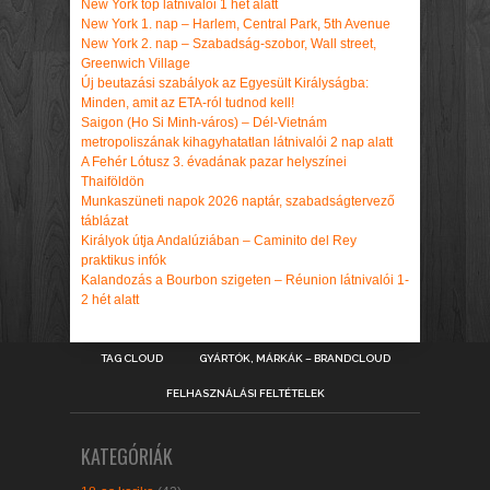
New York top látnivalói 1 hét alatt
New York 1. nap – Harlem, Central Park, 5th Avenue
New York 2. nap – Szabadság-szobor, Wall street,
Greenwich Village
Új beutazási szabályok az Egyesült Királyságba:
Minden, amit az ETA-ról tudnod kell!
Saigon (Ho Si Minh-város) – Dél-Vietnám
metropoliszának kihagyhatatlan látnivalói 2 nap alatt
A Fehér Lótusz 3. évadának pazar helyszínei
Thaiföldön
Munkaszüneti napok 2026 naptár, szabadságtervező
táblázat
Királyok útja Andalúziában – Caminito del Rey
praktikus infók
Kalandozás a Bourbon szigeten – Réunion látnivalói 1-
2 hét alatt
TAG CLOUD
GYÁRTÓK, MÁRKÁK – BRANDCLOUD
FELHASZNÁLÁSI FELTÉTELEK
KATEGÓRIÁK