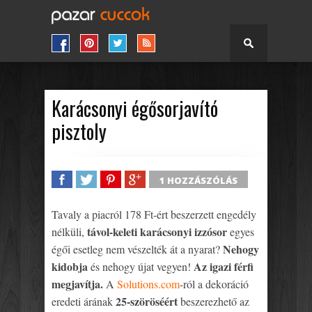
Karácsonyi égősorjavító
pisztoly
1 HOZZÁSZÓLÁS
SHARE
TWEET
SHARE
SHARE
Tavaly a piacról 178 Ft-ért beszerzett engedély
távol-keleti karácsonyi izzósor
nélküli,
egyes
Nehogy
égői esetleg nem vészelték át a nyarat?
kidobja
Az igazi férfi
és nehogy újat vegyen!
megjavítja.
A
Solutions.com
-ról a dekoráció
25-szöröséért
eredeti árának
beszerezhető az