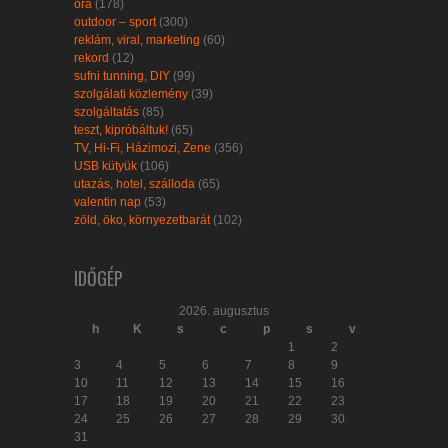
óra
(178)
outdoor – sport
(300)
reklám, viral, marketing
(60)
rekord
(12)
sufni tunning, DIY
(99)
szolgálati közlemény
(39)
szolgáltatás
(85)
teszt, kipróbáltuk!
(65)
TV, Hi-Fi, Házimozi, Zene
(356)
USB kütyük
(106)
utazás, hotel, szálloda
(65)
valentin nap
(53)
zöld, öko, környezetbarát
(102)
IDŐGÉP
2026. augusztus
h
K
s
c
p
s
v
1
2
3
4
5
6
7
8
9
10
11
12
13
14
15
16
17
18
19
20
21
22
23
24
25
26
27
28
29
30
31