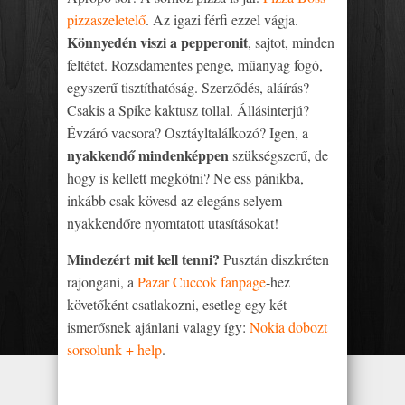
pizzaszeletelő
. Az igazi férfi ezzel vágja.
Könnyedén viszi a pepperonit
, sajtot, minden
feltétet. Rozsdamentes penge, műanyag fogó,
egyszerű tisztíthatóság. Szerződés, aláírás?
Csakis a Spike kaktusz tollal. Állásinterjú?
Évzáró vacsora? Osztáyltalálkozó? Igen, a
nyakkendő mindenképpen
szükségszerű, de
hogy is kellett megkötni? Ne ess pánikba,
inkább csak kövesd az elegáns selyem
nyakkendőre nyomtatott utasításokat!
Mindezért mit kell tenni?
Pusztán diszkréten
rajongani, a
Pazar Cuccok fanpage
-hez
követőként csatlakozni, esetleg egy két
ismerősnek ajánlani valagy így:
Nokia dobozt
sorsolunk + help
.