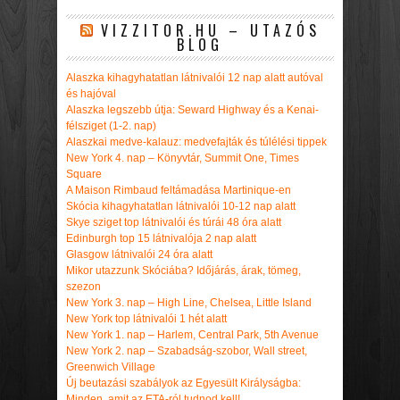
VIZZITOR.HU – UTAZÓS
BLOG
Alaszka kihagyhatatlan látnivalói 12 nap alatt autóval
és hajóval
Alaszka legszebb útja: Seward Highway és a Kenai-
félsziget (1-2. nap)
Alaszkai medve-kalauz: medvefajták és túlélési tippek
New York 4. nap – Könyvtár, Summit One, Times
Square
A Maison Rimbaud feltámadása Martinique-en
Skócia kihagyhatatlan látnivalói 10-12 nap alatt
Skye sziget top látnivalói és túrái 48 óra alatt
Edinburgh top 15 látnivalója 2 nap alatt
Glasgow látnivalói 24 óra alatt
Mikor utazzunk Skóciába? Időjárás, árak, tömeg,
szezon
New York 3. nap – High Line, Chelsea, Little Island
New York top látnivalói 1 hét alatt
New York 1. nap – Harlem, Central Park, 5th Avenue
New York 2. nap – Szabadság-szobor, Wall street,
Greenwich Village
Új beutazási szabályok az Egyesült Királyságba:
Minden, amit az ETA-ról tudnod kell!