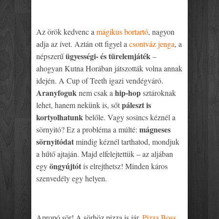
Az örök kedvenc a
mágikus bortartó
, nagyon
adja az ívet. Aztán ott figyel a
csontváz jenga
, a
ügyességi- és türelemjáték
népszerű
–
ahogyan Kutna Horában játszották volna annak
idején. A Cup of Teeth igazi vendégváró.
Aranyfoguk
hip-hop
nem csak a
sztároknak
páleszt is
lehet, hanem nekünk is, sőt
kortyolhatunk
belőle. Vagy sosincs kéznél a
mágneses
sörnyitó? Ez a probléma a múlté:
sörnyitódat
mindig kéznél tarthatod, mondjuk
a hűtő ajtaján. Majd elfelejtettük – az aljában
öngyújtót
egy
is elrejthetsz! Minden káros
szenvedély egy helyen.
Apropó sör! A sörhöz pizza is jár.
Pizza Boss