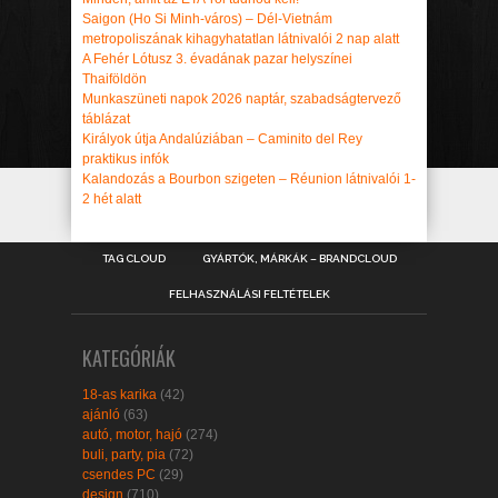
Saigon (Ho Si Minh-város) – Dél-Vietnám
metropoliszának kihagyhatatlan látnivalói 2 nap alatt
A Fehér Lótusz 3. évadának pazar helyszínei
Thaiföldön
Munkaszüneti napok 2026 naptár, szabadságtervező
táblázat
Királyok útja Andalúziában – Caminito del Rey
praktikus infók
Kalandozás a Bourbon szigeten – Réunion látnivalói 1-
2 hét alatt
TAG CLOUD
GYÁRTÓK, MÁRKÁK – BRANDCLOUD
FELHASZNÁLÁSI FELTÉTELEK
KATEGÓRIÁK
18-as karika
(42)
ajánló
(63)
autó, motor, hajó
(274)
buli, party, pia
(72)
csendes PC
(29)
design
(710)