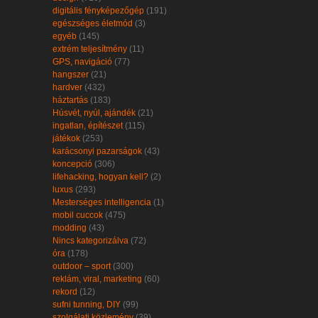
digitális fényképezőgép
(191)
egészséges életmód
(3)
egyéb
(145)
extrém teljesítmény
(11)
GPS, navigáció
(77)
hangszer
(21)
hardver
(432)
háztartás
(183)
Húsvét, nyúl, ajándék
(21)
ingatlan, építészet
(115)
játékok
(253)
karácsonyi pazarságok
(43)
koncepció
(306)
lifehacking, hogyan kell?
(2)
luxus
(293)
Mesterséges intelligencia
(1)
mobil cuccok
(475)
modding
(43)
Nincs kategorizálva
(72)
óra
(178)
outdoor – sport
(300)
reklám, viral, marketing
(60)
rekord
(12)
sufni tunning, DIY
(99)
szolgálati közlemény
(39)