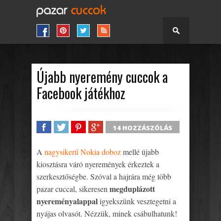
Újabb nyeremény cuccok a
Facebook játékhoz
14 HOZZÁSZÓLÁS
SHARE
TWEET
SHARE
SHARE
A
nagysikerű Nokia doboz
mellé újabb
kiosztásra váró nyeremények érkeztek a
szerkesztőségbe. Szóval a hajrára még több
megduplázott
pazar cuccal, sikeresen
nyereményalappal
igyekszünk vesztegetni a
nyájas olvasót. Nézzük, minek csábulhatunk!