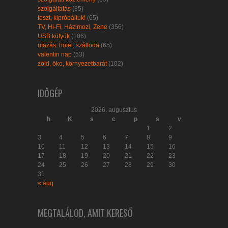
szolgáltatás
(85)
teszt, kipróbáltuk!
(65)
TV, Hi-Fi, Házimozi, Zene
(356)
USB kütyük
(106)
utazás, hotel, szálloda
(65)
valentin nap
(53)
zöld, öko, környezetbarát
(102)
IDŐGÉP
2026. augusztus
h
K
s
c
p
s
v
1
2
3
4
5
6
7
8
9
10
11
12
13
14
15
16
17
18
19
20
21
22
23
24
25
26
27
28
29
30
31
« aug
MEGTALÁLOD, AMIT KERESŐ