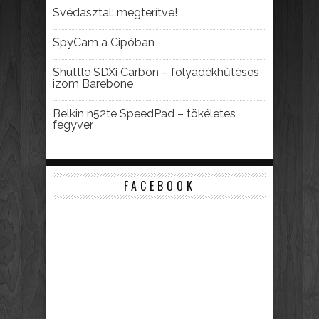
Svédasztal: megterítve!
SpyCam a Cipóban
Shuttle SDXi Carbon – folyadékhűtéses
izom Barebone
Belkin n52te SpeedPad – tökéletes
fegyver
FACEBOOK