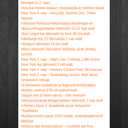
félsziget (1-2. nap)
Alaszkai medve-kalauz: medvefajták és túlélési tippek
New York 4. nap – Könyvtár, Summit One, Times
Square
A Maison Rimbaud feltámadása Martinique-en
Skócia kihagyhatatlan látnivalói 10-12 nap alatt
Skye sziget top látnivalói és túrái 48 óra alatt
Edinburgh top 15 látnivalója 2 nap alatt
Glasgow látnivalói 24 óra alatt
Mikor utazzunk Skóciába? Időjárás, árak, tömeg,
szezon
New York 3. nap – High Line, Chelsea, Little Island
New York top látnivalói 1 hét alatt
New York 1. nap – Harlem, Central Park, 5th Avenue
New York 2. nap – Szabadság-szobor, Wall street,
Greenwich Village
Új beutazási szabályok az Egyesült Királyságba:
Minden, amit az ETA-ról tudnod kell!
Saigon (Ho Si Minh-város) – Dél-Vietnám
metropoliszának kihagyhatatlan látnivalói 2 nap alatt
A Fehér Lótusz 3. évadának pazar helyszínei
Thaiföldön
Munkaszüneti napok 2026 naptár, szabadságtervező
táblázat
Királyok útja Andalúziában – Caminito del Rey