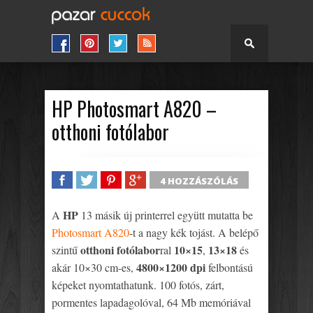
HP Photosmart A820 –
otthoni fotólabor
4 HOZZÁSZÓLÁS
SHARE
TWEET
SHARE
SHARE
HP
A
13 másik új printerrel együtt mutatta be
Photosmart A820
-t a nagy kék tojást. A belépő
otthoni fotólabor
10×15
13×18
szintű
ral
,
és
4800×1200 dpi
akár 10×30 cm-es,
felbontású
képeket nyomtathatunk. 100 fotós, zárt,
pormentes lapadagolóval, 64 Mb memóriával