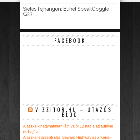
Síelés fejhangon: Buhel SpeakGoggle
G33
FACEBOOK
VIZZITOR.HU – UTAZÓS
BLOG
Alaszka kihagyhatatlan látnivalói 12 nap alatt autóval
és hajóval
Alaszka legszebb útja: Seward Highway és a Kenai-