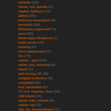
háztartás
(183)
Húsvét, nyúl, ajándék
(21)
ingatlan, építészet
(115)
játékok
(253)
karácsonyi pazarságok
(43)
koncepció
(306)
lifehacking, hogyan kell?
(2)
luxus
(293)
Mesterséges intelligencia
(1)
mobil cuccok
(475)
modding
(43)
Nincs kategorizálva
(72)
óra
(178)
outdoor – sport
(300)
reklám, viral, marketing
(60)
rekord
(12)
sufni tunning, DIY
(99)
szolgálati közlemény
(39)
szolgáltatás
(85)
teszt, kipróbáltuk!
(65)
TV, Hi-Fi, Házimozi, Zene
(356)
USB kütyük
(106)
utazás, hotel, szálloda
(65)
valentin nap
(53)
zöld, öko, környezetbarát
(102)