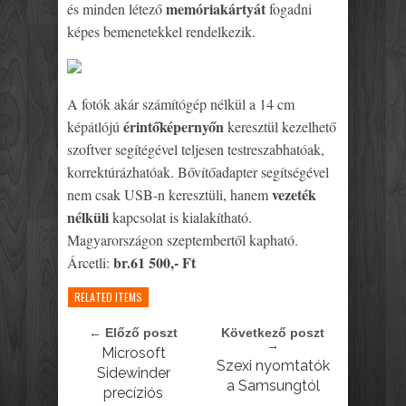
memóriakártyát
és minden létező
fogadni
képes bemenetekkel rendelkezik.
A fotók akár számítógép nélkül a 14 cm
érintőképernyőn
képátlójú
keresztül kezelhető
szoftver segítégével teljesen testreszabhatóak,
korrektúrázhatóak. Bővítőadapter segítségével
vezeték
nem csak USB-n keresztüli, hanem
nélküli
kapcsolat is kialakítható.
Magyarországon szeptembertől kapható.
br.61 500,- Ft
Árcetli:
RELATED ITEMS
← Előző poszt
Következő poszt
→
Microsoft
Szexi nyomtatók
Sidewinder
a Samsungtól
precíziós