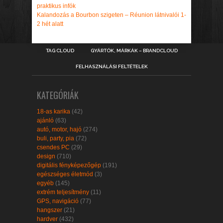
praktikus infók
Kalandozás a Bourbon szigeten – Réunion látnivalói 1-
2 hét alatt
TAG CLOUD
GYÁRTÓK, MÁRKÁK – BRANDCLOUD
FELHASZNÁLÁSI FELTÉTELEK
KATEGÓRIÁK
18-as karika
(42)
ajánló
(63)
autó, motor, hajó
(274)
buli, party, pia
(72)
csendes PC
(29)
design
(710)
digitális fényképezőgép
(191)
egészséges életmód
(3)
egyéb
(145)
extrém teljesítmény
(11)
GPS, navigáció
(77)
hangszer
(21)
hardver
(432)