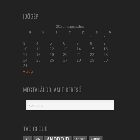
IDŐGÉP
2026. augusztus
h
K
s
c
p
s
v
1
2
3
4
5
6
7
8
9
10
11
12
13
14
15
16
17
18
19
20
21
22
23
24
25
26
27
28
29
30
31
« aug
MEGTALÁLOD, AMIT KERESŐ
TAG CLOUD
ANDROID
4K
APPLE
3D
AUDIO