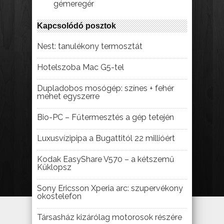
gémeregér
Kapcsolódó posztok
Nest: tanulékony termosztát
Hotelszoba Mac G5-tel
Dupladobos mosógép: színes + fehér
mehet egyszerre
Bio-PC – Fűtermesztés a gép tetején
Luxusvízipipa a Bugattitól 22 millióért
Kodak EasyShare V570 – a kétszemű
Küklopsz
Sony Ericsson Xperia arc: szupervékony
okostelefon
Társasház kizárólag motorosok részére