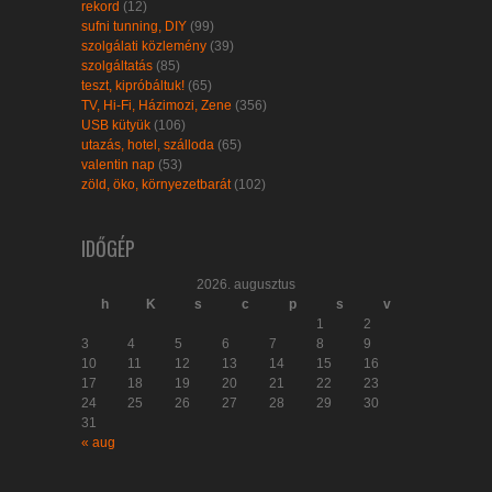
rekord
(12)
sufni tunning, DIY
(99)
szolgálati közlemény
(39)
szolgáltatás
(85)
teszt, kipróbáltuk!
(65)
TV, Hi-Fi, Házimozi, Zene
(356)
USB kütyük
(106)
utazás, hotel, szálloda
(65)
valentin nap
(53)
zöld, öko, környezetbarát
(102)
IDŐGÉP
2026. augusztus
h
K
s
c
p
s
v
1
2
3
4
5
6
7
8
9
10
11
12
13
14
15
16
17
18
19
20
21
22
23
24
25
26
27
28
29
30
31
« aug