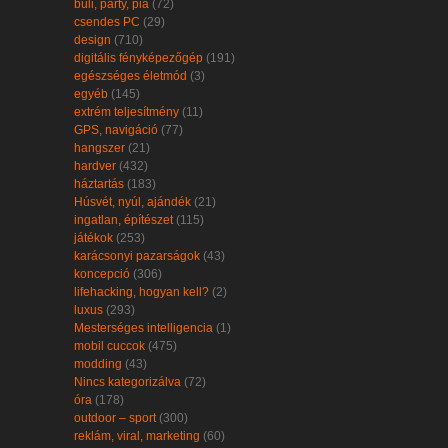
buli, party, pia
(72)
csendes PC
(29)
design
(710)
digitális fényképezőgép
(191)
egészséges életmód
(3)
egyéb
(145)
extrém teljesítmény
(11)
GPS, navigáció
(77)
hangszer
(21)
hardver
(432)
háztartás
(183)
Húsvét, nyúl, ajándék
(21)
ingatlan, építészet
(115)
játékok
(253)
karácsonyi pazarságok
(43)
koncepció
(306)
lifehacking, hogyan kell?
(2)
luxus
(293)
Mesterséges intelligencia
(1)
mobil cuccok
(475)
modding
(43)
Nincs kategorizálva
(72)
óra
(178)
outdoor – sport
(300)
reklám, viral, marketing
(60)