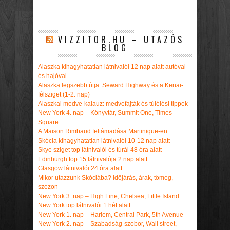
VIZZITOR.HU – UTAZÓS
BLOG
Alaszka kihagyhatatlan látnivalói 12 nap alatt autóval
és hajóval
Alaszka legszebb útja: Seward Highway és a Kenai-
félsziget (1-2. nap)
Alaszkai medve-kalauz: medvefajták és túlélési tippek
New York 4. nap – Könyvtár, Summit One, Times
Square
A Maison Rimbaud feltámadása Martinique-en
Skócia kihagyhatatlan látnivalói 10-12 nap alatt
Skye sziget top látnivalói és túrái 48 óra alatt
Edinburgh top 15 látnivalója 2 nap alatt
Glasgow látnivalói 24 óra alatt
Mikor utazzunk Skóciába? Időjárás, árak, tömeg,
szezon
New York 3. nap – High Line, Chelsea, Little Island
New York top látnivalói 1 hét alatt
New York 1. nap – Harlem, Central Park, 5th Avenue
New York 2. nap – Szabadság-szobor, Wall street,