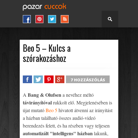
Beo 5 – Kulcs a
szórakozáshoz
7 HOZZÁSZÓLÁS
SHARE
TWEET
SHARE
SHARE
Bang & Olufsen
A
a nevéhez méltó
távirányítóval
rukkolt elő. Megjelenésében is
újat mutató
Beo 5
hivatott átvenni az irányítást
a házban található összes audió-videó
berendezés felett, és ha részben vagy teljesen
automatizált "intelligens" házban
lakunk,