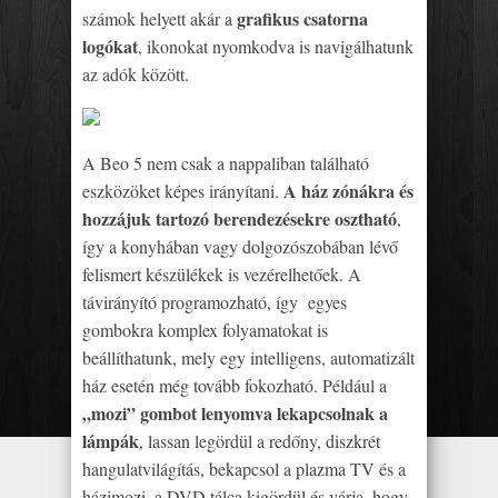
grafikus csatorna
számok helyett akár a
logókat
, ikonokat nyomkodva is navigálhatunk
az adók között.
A Beo 5 nem csak a nappaliban található
A ház zónákra és
eszközöket képes irányítani.
hozzájuk tartozó berendezésekre osztható
,
így a konyhában vagy dolgozószobában lévő
felismert készülékek is vezérelhetőek. A
távirányító programozható, így egyes
gombokra komplex folyamatokat is
beállíthatunk, mely egy intelligens, automatizált
ház esetén még tovább fokozható. Például a
„mozi” gombot lenyomva lekapcsolnak a
lámpák
, lassan legördül a redőny, diszkrét
hangulatvilágítás, bekapcsol a plazma TV és a
házimozi, a DVD tálca kigördül és várja, hogy