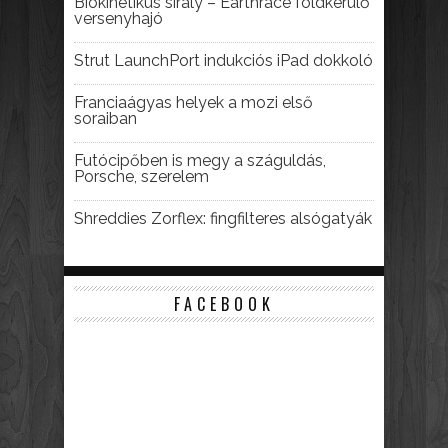
Biokinetikus sirály – Earthrace földkerülő
versenyhajó
Strut LaunchPort indukciós iPad dokkoló
Franciaágyas helyek a mozi első
soraiban
Futócipőben is megy a száguldás,
Porsche, szerelem
Shreddies Zorflex: fingfilteres alsógatyák
FACEBOOK