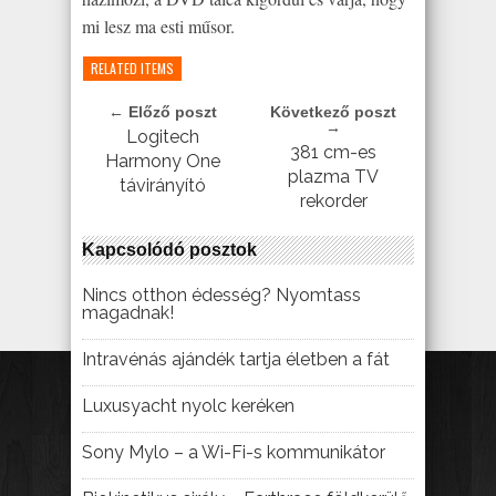
mi lesz ma esti műsor.
RELATED ITEMS
← Előző poszt
Következő poszt
→
Logitech
381 cm-es
Harmony One
plazma TV
távirányító
rekorder
Kapcsolódó posztok
Nincs otthon édesség? Nyomtass
magadnak!
Intravénás ajándék tartja életben a fát
Luxusyacht nyolc keréken
Sony Mylo – a Wi-Fi-s kommunikátor