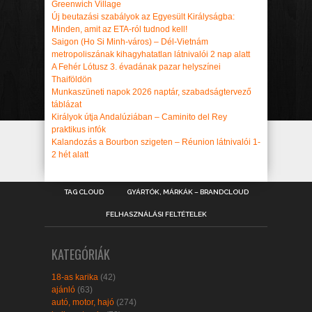
Greenwich Village
Új beutazási szabályok az Egyesült Királyságba:
Minden, amit az ETA-ról tudnod kell!
Saigon (Ho Si Minh-város) – Dél-Vietnám
metropoliszának kihagyhatatlan látnivalói 2 nap alatt
A Fehér Lótusz 3. évadának pazar helyszínei
Thaiföldön
Munkaszüneti napok 2026 naptár, szabadságtervező
táblázat
Királyok útja Andalúziában – Caminito del Rey
praktikus infók
Kalandozás a Bourbon szigeten – Réunion látnivalói 1-
2 hét alatt
TAG CLOUD
GYÁRTÓK, MÁRKÁK – BRANDCLOUD
FELHASZNÁLÁSI FELTÉTELEK
KATEGÓRIÁK
18-as karika
(42)
ajánló
(63)
autó, motor, hajó
(274)