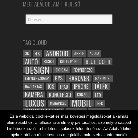
MEGTALÁLOD, AMIT KERESŐ
TAG CLOUD
ANDROID
4K
APPLE
3D
AUDIO
AUTÓ
BLUETOOTH
BICIKLI
BILLENTYŰZET
DESIGN
FÉNYKÉPEZŐ
DIGICAM
HARDVER
GPS
FÉNYKÉPEZŐGÉP
HÁZIMOZI
JÁTÉK
IOS
IPHONE
IPAD
HÁZTARTÁS
KAMERA
KONCEPCIÓ
LED
KONZOL
LUXUS
MOBIL
NFC
MEGAPIXEL
OKOSTELEFON
OKOSÓRA
OUTDOOR
Ez a weboldal cookie-kat és más követési megoldásokat alkalmaz
TABLET
SAMSUNG
SPORT
ROBOT
elemzésekhez, a felhasználói élmény javításához, személyre szabott
WIFI
TESZT
VIDEÓ
VÍZÁLLÓ
ZENE
ZÖLD
hirdetésekhez és a hirdetési csalások felderítéséhez. Az Adatvédelmi
ÓRA
tájékoztatóban részletesen is megtalálhatóak ezek az információk.
ÉRINTŐKÉPERNYŐ
ÉPÍTÉSZET