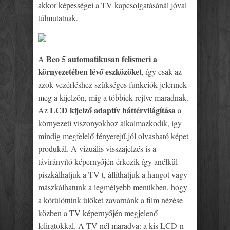
akkor képességei a TV kapcsolgatásánál jóval
túlmutatnak.
Beo 5
automatikusan felismeri a
A
környezetében lévő eszközöket
, így csak az
azok vezérléshez szükséges funkciók jelennek
meg a kijelzőn, míg a többiek rejtve maradnak.
LCD kijelző adaptív háttérvilágítása
Az
a
környezeti viszonyokhoz alkalmazkodik, így
mindig megfelelő fényerejű,jól olvasható képet
produkál. A vizuális visszajelzés is a
távirányító képernyőjén érkezik így anélkül
piszkálhatjuk a TV-t, állíthatjuk a hangot vagy
mászkálhatunk a legmélyebb menükben, hogy
a körülöttünk ülőket zavarnánk a film nézése
közben a TV képernyőjén megjelenő
feliratokkal. A TV-nél maradva: a kis LCD-n