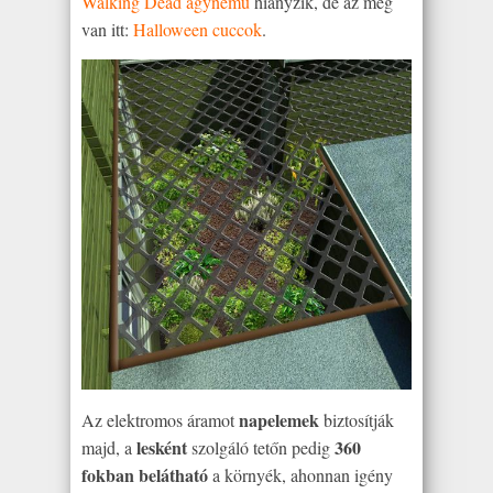
Walking Dead ágynemű
hiányzik, de az meg
van itt:
Halloween cuccok
.
napelemek
Az elektromos áramot
biztosítják
lesként
360
majd, a
szolgáló tetőn pedig
fokban belátható
a környék, ahonnan igény