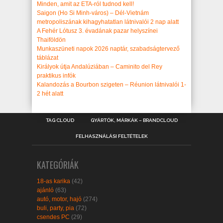
Minden, amit az ETA-ról tudnod kell!
Saigon (Ho Si Minh-város) – Dél-Vietnám
metropoliszának kihagyhatatlan látnivalói 2 nap alatt
A Fehér Lótusz 3. évadának pazar helyszínei
Thaiföldön
Munkaszüneti napok 2026 naptár, szabadságtervező
táblázat
Királyok útja Andalúziában – Caminito del Rey
praktikus infók
Kalandozás a Bourbon szigeten – Réunion látnivalói 1-
2 hét alatt
TAG CLOUD
GYÁRTÓK, MÁRKÁK – BRANDCLOUD
FELHASZNÁLÁSI FELTÉTELEK
KATEGÓRIÁK
18-as karika
(42)
ajánló
(63)
autó, motor, hajó
(274)
buli, party, pia
(72)
csendes PC
(29)