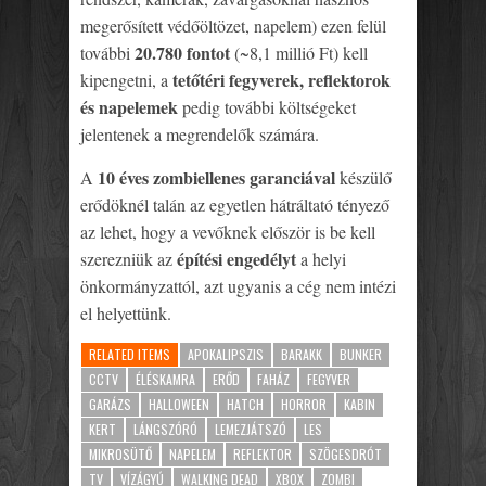
megerősített védőöltözet, napelem) ezen felül
20.780 fontot
további
(~8,1 millió Ft) kell
tetőtéri fegyverek, reflektorok
kipengetni, a
és napelemek
pedig további költségeket
jelentenek a megrendelők számára.
10 éves zombiellenes garanciával
A
készülő
erődöknél talán az egyetlen hátráltató tényező
az lehet, hogy a vevőknek először is be kell
építési engedélyt
szerezniük az
a helyi
önkormányzattól, azt ugyanis a cég nem intézi
el helyettünk.
RELATED ITEMS
APOKALIPSZIS
BARAKK
BUNKER
CCTV
ÉLÉSKAMRA
ERŐD
FAHÁZ
FEGYVER
GARÁZS
HALLOWEEN
HATCH
HORROR
KABIN
KERT
LÁNGSZÓRÓ
LEMEZJÁTSZÓ
LES
MIKROSÜTŐ
NAPELEM
REFLEKTOR
SZÖGESDRÓT
TV
VÍZÁGYÚ
WALKING DEAD
XBOX
ZOMBI