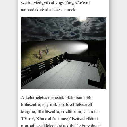
vízágyúval vagy lángszóróval
szerint
tarthatóak távol a kétes elemek.
kétemeletes
A
menedék-blokkban több
hálószoba
mikrosütővel felszerelt
, egy
konyha, fürdőszoba, edzőterem
, valamint
TV-vel, Xbox-al és lemezjátszóval
ellátott
nappali
segít feledtetni a külvilág borzalmait.