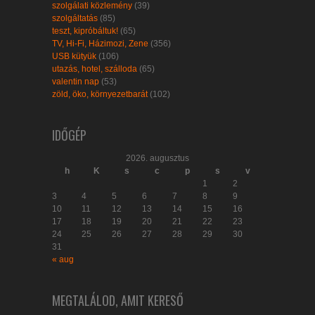
szolgálati közlemény
(39)
szolgáltatás
(85)
teszt, kipróbáltuk!
(65)
TV, Hi-Fi, Házimozi, Zene
(356)
USB kütyük
(106)
utazás, hotel, szálloda
(65)
valentin nap
(53)
zöld, öko, környezetbarát
(102)
IDŐGÉP
2026. augusztus
h
K
s
c
p
s
v
1
2
3
4
5
6
7
8
9
10
11
12
13
14
15
16
17
18
19
20
21
22
23
24
25
26
27
28
29
30
31
« aug
MEGTALÁLOD, AMIT KERESŐ