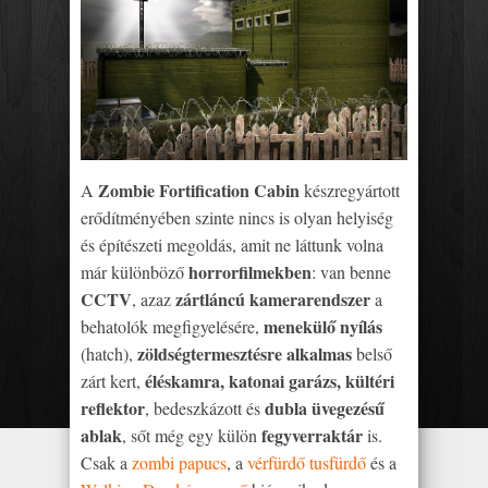
Zombie Fortification Cabin
A
készregyártott
erődítményében szinte nincs is olyan helyiség
és építészeti megoldás, amit ne láttunk volna
horrorfilmekben
már különböző
: van benne
CCTV
zártláncú kamerarendszer
, azaz
a
menekülő nyílás
behatolók megfigyelésére,
zöldségtermesztésre alkalmas
(hatch),
belső
éléskamra, katonai garázs, kültéri
zárt kert,
reflektor
dubla üvegezésű
, bedeszkázott és
ablak
fegyverraktár
, sőt még egy külön
is.
Csak a
zombi papucs
, a
vérfürdő tusfürdő
és a