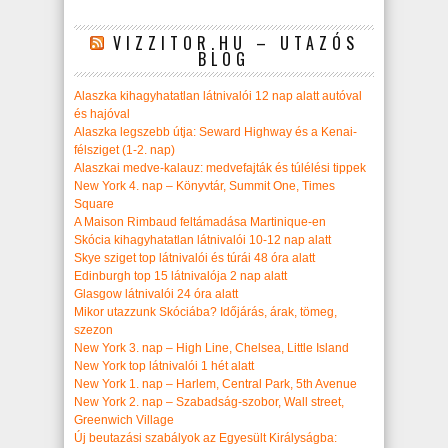
VIZZITOR.HU – UTAZÓS
BLOG
Alaszka kihagyhatatlan látnivalói 12 nap alatt autóval
és hajóval
Alaszka legszebb útja: Seward Highway és a Kenai-
félsziget (1-2. nap)
Alaszkai medve-kalauz: medvefajták és túlélési tippek
New York 4. nap – Könyvtár, Summit One, Times
Square
A Maison Rimbaud feltámadása Martinique-en
Skócia kihagyhatatlan látnivalói 10-12 nap alatt
Skye sziget top látnivalói és túrái 48 óra alatt
Edinburgh top 15 látnivalója 2 nap alatt
Glasgow látnivalói 24 óra alatt
Mikor utazzunk Skóciába? Időjárás, árak, tömeg,
szezon
New York 3. nap – High Line, Chelsea, Little Island
New York top látnivalói 1 hét alatt
New York 1. nap – Harlem, Central Park, 5th Avenue
New York 2. nap – Szabadság-szobor, Wall street,
Greenwich Village
Új beutazási szabályok az Egyesült Királyságba: