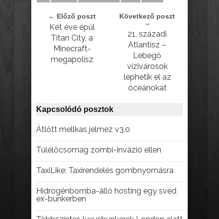
← Előző poszt
Következő poszt
→
Két éve épül
21. századi
Titan City, a
Atlantisz –
Minecraft-
Lebegő
megapolisz
vízivárosok
lephetik el az
óceánokat
Kapcsolódó posztok
Átlőtt mellkas jelmez v3.0
Túlélőcsomag zombi-invázió ellen
TaxiLike: Taxirendelés gombnyomásra
Hidrogénbomba-álló hosting egy svéd
ex-bunkerben