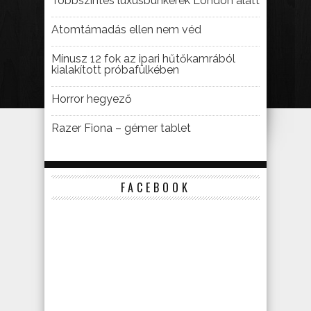
Többszintes luxusbunkerek London alatt
Atomtámadás ellen nem véd
Mínusz 12 fok az ipari hűtőkamrából
kialakított próbafülkében
Horror hegyező
Razer Fiona – gémer tablet
FACEBOOK