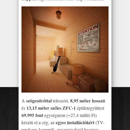
szögesdróttal
8,95 méter hosszú
A
teleszórt,
13,15 méter széles ZFC-1
és
épületegyüttest
69.995 font
egységáron (~27,4 millió Ft)
egyes installációkért
készíti el a cég, az
(TV-
rendszer, kamerák, zavargásoknál hasznos