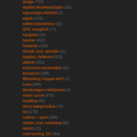
design
(710)
digitális fényképezőgép
(191)
egészséges életmód
(3)
egyéb
(145)
extrém teljesítmény
(11)
GPS, navigáció
(77)
hangszer
(21)
hardver
(432)
háztartás
(183)
Húsvét, nyúl, ajándék
(21)
ingatlan, építészet
(115)
játékok
(253)
karácsonyi pazarságok
(43)
koncepció
(306)
lifehacking, hogyan kell?
(2)
luxus
(293)
Mesterséges intelligencia
(1)
mobil cuccok
(475)
modding
(43)
Nincs kategorizálva
(72)
óra
(178)
outdoor – sport
(300)
reklám, viral, marketing
(60)
rekord
(12)
sufni tunning, DIY
(99)