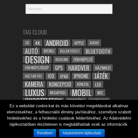
TAG CLOUD
ANDROID
4K
APPLE
3D
AUDIO
AUTÓ
BLUETOOTH
BICIKLI
BILLENTYŰZET
DESIGN
FÉNYKÉPEZŐ
DIGICAM
HARDVER
GPS
FÉNYKÉPEZŐGÉP
HÁZIMOZI
JÁTÉK
IOS
IPHONE
IPAD
HÁZTARTÁS
KAMERA
KONCEPCIÓ
LED
KONZOL
LUXUS
MOBIL
NFC
MEGAPIXEL
OKOSTELEFON
OKOSÓRA
OUTDOOR
Ez a weboldal cookie-kat és más követési megoldásokat alkalmaz
TABLET
SAMSUNG
SPORT
ROBOT
elemzésekhez, a felhasználói élmény javításához, személyre szabott
WIFI
TESZT
VIDEÓ
VÍZÁLLÓ
ZENE
ZÖLD
hirdetésekhez és a hirdetési csalások felderítéséhez. Az Adatvédelmi
ÓRA
ÉRINTŐKÉPERNYŐ
tájékoztatóban részletesen is megtalálhatóak ezek az információk.
ÉPÍTÉSZET
Rendben
Adatvédelmi tájlkoztató