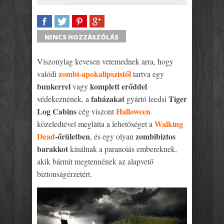
SHARE
TWEET
SHARE
SHARE
NINCS HOZZÁSZÓLÁS
Viszonylag kevesen vetemednek arra, hogy
zombi-apokalipszistől
valódi
tartva egy
bunkerrel
komplett erőddel
vagy
faházakat
Tiger
védekeznének, a
gyártó leedsi
Log Cabins
Halloween
cég viszont
Walking
közeledtével meglátta a lehetőséget a
Dead
-őrületben
zombibiztos
, és egy olyan
barakkot
kínálnak a paranoiás embereknek,
akik bármit megtennének az alapvető
biztonságérzetért.