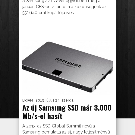
A Samsung az LG-vel egyidőben még a
januári CES-en villantotta a közönségnek az
55” (140 cm) képátlójú íves...
BRIAN
| 2013. július 24. szerda
Az új Samsung SSD már 3.000
Mb/s-el hasít
A 2013-as SSD Global Summit nevű a
Samsung bemutatta az új, nagy teljesítményű