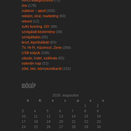
Nincs kategorizálva
(72)
óra
(178)
outdoor – sport
(300)
reklám, viral, marketing
(60)
rekord
(12)
sufni tunning, DIY
(99)
szolgálati közlemény
(39)
szolgáltatás
(85)
teszt, kipróbáltuk!
(65)
TV, Hi-Fi, Házimozi, Zene
(356)
USB kütyük
(106)
utazás, hotel, szálloda
(65)
valentin nap
(53)
zöld, öko, környezetbarát
(102)
IDŐGÉP
2026. augusztus
h
K
s
c
p
s
v
1
2
3
4
5
6
7
8
9
10
11
12
13
14
15
16
17
18
19
20
21
22
23
24
25
26
27
28
29
30