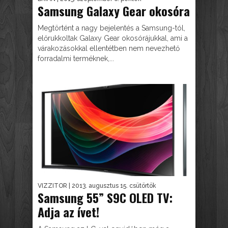
Samsung Galaxy Gear okosóra
Megtörtént a nagy bejelentés a Samsung-tól,
előrukkoltak Galaxy Gear okosórájukkal, ami a
várakozásokkal ellentétben nem nevezhető
forradalmi terméknek,...
VIZZITOR
| 2013. augusztus 15. csütörtök
Samsung 55” S9C OLED TV:
Adja az ívet!