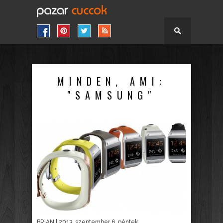
MINDEN, AMI:
"SAMSUNG"
BRIAN
| 2013. szeptember 6. péntek