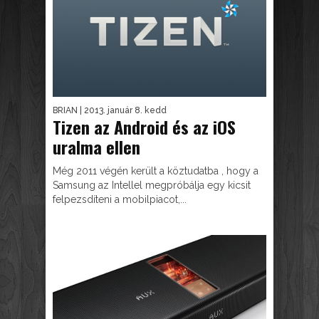
BRIAN
| 2013. január 8. kedd
Tizen az Android és az iOS
uralma ellen
Még 2011 végén került a köztudatba , hogy a
Samsung az Intellel megpróbálja egy kicsit
felpezsdíteni a mobilpiacot,...