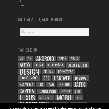
31
« aug
MEGTALÁLOD, AMIT KERESŐ
TAG CLOUD
ANDROID
4K
APPLE
3D
AUDIO
AUTÓ
BLUETOOTH
BICIKLI
BILLENTYŰZET
DESIGN
FÉNYKÉPEZŐ
DIGICAM
HARDVER
GPS
FÉNYKÉPEZŐGÉP
HÁZIMOZI
JÁTÉK
IOS
IPHONE
IPAD
HÁZTARTÁS
KAMERA
KONCEPCIÓ
LED
KONZOL
LUXUS
MOBIL
NFC
MEGAPIXEL
OKOSTELEFON
OKOSÓRA
OUTDOOR
Ez a weboldal cookie-kat és más követési megoldásokat alkalmaz