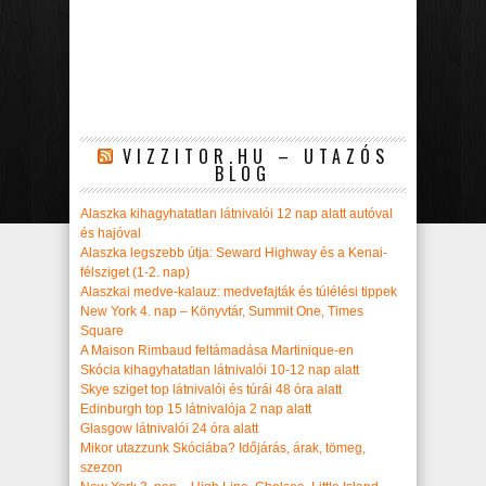
VIZZITOR.HU – UTAZÓS
BLOG
Alaszka kihagyhatatlan látnivalói 12 nap alatt autóval
és hajóval
Alaszka legszebb útja: Seward Highway és a Kenai-
félsziget (1-2. nap)
Alaszkai medve-kalauz: medvefajták és túlélési tippek
New York 4. nap – Könyvtár, Summit One, Times
Square
A Maison Rimbaud feltámadása Martinique-en
Skócia kihagyhatatlan látnivalói 10-12 nap alatt
Skye sziget top látnivalói és túrái 48 óra alatt
Edinburgh top 15 látnivalója 2 nap alatt
Glasgow látnivalói 24 óra alatt
Mikor utazzunk Skóciába? Időjárás, árak, tömeg,
szezon