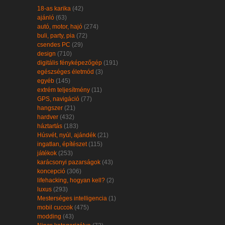
18-as karika
(42)
ajánló
(63)
autó, motor, hajó
(274)
buli, party, pia
(72)
csendes PC
(29)
design
(710)
digitális fényképezőgép
(191)
egészséges életmód
(3)
egyéb
(145)
extrém teljesítmény
(11)
GPS, navigáció
(77)
hangszer
(21)
hardver
(432)
háztartás
(183)
Húsvét, nyúl, ajándék
(21)
ingatlan, építészet
(115)
játékok
(253)
karácsonyi pazarságok
(43)
koncepció
(306)
lifehacking, hogyan kell?
(2)
luxus
(293)
Mesterséges intelligencia
(1)
mobil cuccok
(475)
modding
(43)