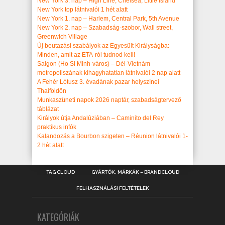
New York 3. nap – High Line, Chelsea, Little Island
New York top látnivalói 1 hét alatt
New York 1. nap – Harlem, Central Park, 5th Avenue
New York 2. nap – Szabadság-szobor, Wall street,
Greenwich Village
Új beutazási szabályok az Egyesült Királyságba:
Minden, amit az ETA-ról tudnod kell!
Saigon (Ho Si Minh-város) – Dél-Vietnám
metropoliszának kihagyhatatlan látnivalói 2 nap alatt
A Fehér Lótusz 3. évadának pazar helyszínei
Thaiföldön
Munkaszüneti napok 2026 naptár, szabadságtervező
táblázat
Királyok útja Andalúziában – Caminito del Rey
praktikus infók
Kalandozás a Bourbon szigeten – Réunion látnivalói 1-
2 hét alatt
TAG CLOUD
GYÁRTÓK, MÁRKÁK – BRANDCLOUD
FELHASZNÁLÁSI FELTÉTELEK
KATEGÓRIÁK