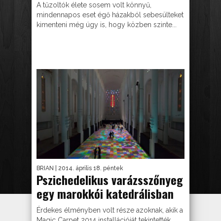
A tűzoltók élete sosem volt könnyű,
mindennapos eset égő házakból sebesülteket
kimenteni még úgy is, hogy közben szinte...
BRIAN
| 2014. április 18. péntek
Pszichedelikus varázsszőnyeg
egy marokkói katedrálisban
Érdekes élményben volt része azoknak, akik a
Magic Carpet 2014 installációját tekintették