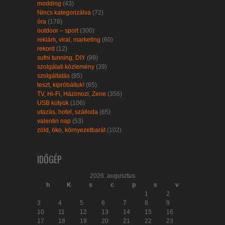
modding
(43)
Nincs kategorizálva
(72)
óra
(178)
outdoor – sport
(300)
reklám, viral, marketing
(60)
rekord
(12)
sufni tunning, DIY
(99)
szolgálati közlemény
(39)
szolgáltatás
(85)
teszt, kipróbáltuk!
(65)
TV, Hi-Fi, Házimozi, Zene
(356)
USB kütyük
(106)
utazás, hotel, szálloda
(65)
valentin nap
(53)
zöld, öko, környezetbarát
(102)
IDŐGÉP
2026. augusztus
h
K
s
c
p
s
v
1
2
3
4
5
6
7
8
9
10
11
12
13
14
15
16
17
18
19
20
21
22
23