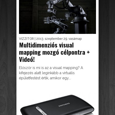
VIZZITOR
| 2013. szeptember 29. vasárnap
Multidimenziós visual
mapping mozgó célpontra +
Videó!
Először is mi is az a visual mapping? A
kifejezés alatt leginkább a virtuális
épületfestést értik, amikor egy...