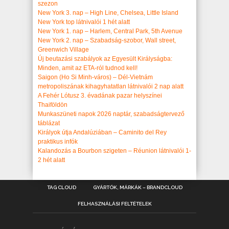
szezon
New York 3. nap – High Line, Chelsea, Little Island
New York top látnivalói 1 hét alatt
New York 1. nap – Harlem, Central Park, 5th Avenue
New York 2. nap – Szabadság-szobor, Wall street,
Greenwich Village
Új beutazási szabályok az Egyesült Királyságba:
Minden, amit az ETA-ról tudnod kell!
Saigon (Ho Si Minh-város) – Dél-Vietnám
metropoliszának kihagyhatatlan látnivalói 2 nap alatt
A Fehér Lótusz 3. évadának pazar helyszínei
Thaiföldön
Munkaszüneti napok 2026 naptár, szabadságtervező
táblázat
Királyok útja Andalúziában – Caminito del Rey
praktikus infók
Kalandozás a Bourbon szigeten – Réunion látnivalói 1-
2 hét alatt
TAG CLOUD
GYÁRTÓK, MÁRKÁK – BRANDCLOUD
FELHASZNÁLÁSI FELTÉTELEK