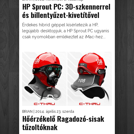
HP Sprout PC: 3D-szkennerrel
és billentyűzet-kivetítővel
Érdekes hibrid géppel kísérletezik a HP,
legújabb desktopjuk, a HP Sprout PC ugyanis
csak nyomokban emlékeztet az iMac-hez...
BRIAN
| 2014. április 23. szerda
Hőérzékelő Ragadozó-sisak
tűzoltóknak