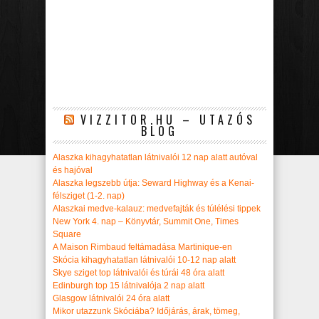
VIZZITOR.HU – UTAZÓS
BLOG
Alaszka kihagyhatatlan látnivalói 12 nap alatt autóval
és hajóval
Alaszka legszebb útja: Seward Highway és a Kenai-
félsziget (1-2. nap)
Alaszkai medve-kalauz: medvefajták és túlélési tippek
New York 4. nap – Könyvtár, Summit One, Times
Square
A Maison Rimbaud feltámadása Martinique-en
Skócia kihagyhatatlan látnivalói 10-12 nap alatt
Skye sziget top látnivalói és túrái 48 óra alatt
Edinburgh top 15 látnivalója 2 nap alatt
Glasgow látnivalói 24 óra alatt
Mikor utazzunk Skóciába? Időjárás, árak, tömeg,