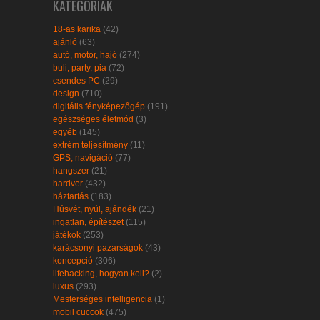
KATEGÓRIÁK
18-as karika
(42)
ajánló
(63)
autó, motor, hajó
(274)
buli, party, pia
(72)
csendes PC
(29)
design
(710)
digitális fényképezőgép
(191)
egészséges életmód
(3)
egyéb
(145)
extrém teljesítmény
(11)
GPS, navigáció
(77)
hangszer
(21)
hardver
(432)
háztartás
(183)
Húsvét, nyúl, ajándék
(21)
ingatlan, építészet
(115)
játékok
(253)
karácsonyi pazarságok
(43)
koncepció
(306)
lifehacking, hogyan kell?
(2)
luxus
(293)
Mesterséges intelligencia
(1)
mobil cuccok
(475)