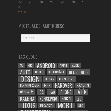
24
25
26
27
28
29
30
31
« aug
MEGTALÁLOD, AMIT KERESŐ
TAG CLOUD
ANDROID
4K
APPLE
3D
AUDIO
AUTÓ
BLUETOOTH
BICIKLI
BILLENTYŰZET
DESIGN
FÉNYKÉPEZŐ
DIGICAM
HARDVER
GPS
FÉNYKÉPEZŐGÉP
HÁZIMOZI
JÁTÉK
IOS
IPHONE
IPAD
HÁZTARTÁS
KAMERA
KONCEPCIÓ
LED
KONZOL
LUXUS
MOBIL
NFC
MEGAPIXEL