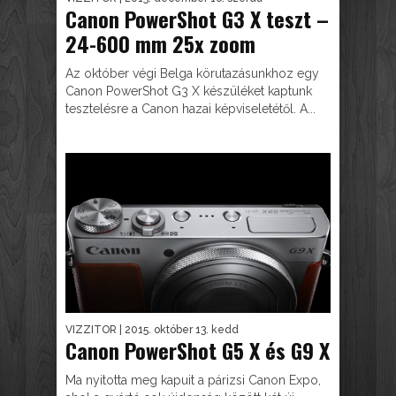
Canon PowerShot G3 X teszt –
24-600 mm 25x zoom
Az október végi Belga körutazásunkhoz egy
Canon PowerShot G3 X készüléket kaptunk
tesztelésre a Canon hazai képviseletétől. A...
VIZZITOR
| 2015. október 13. kedd
Canon PowerShot G5 X és G9 X
Ma nyitotta meg kapuit a párizsi Canon Expo,