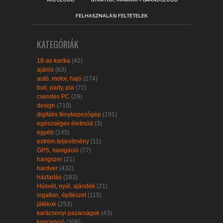
FELHASZNÁLÁSI FELTÉTELEK
KATEGÓRIÁK
18-as karika
(42)
ajánló
(63)
autó, motor, hajó
(274)
buli, party, pia
(72)
csendes PC
(29)
design
(710)
digitális fényképezőgép
(191)
egészséges életmód
(3)
egyéb
(145)
extrém teljesítmény
(11)
GPS, navigáció
(77)
hangszer
(21)
hardver
(432)
háztartás
(183)
Húsvét, nyúl, ajándék
(21)
ingatlan, építészet
(115)
játékok
(253)
karácsonyi pazarságok
(43)
koncepció
(306)