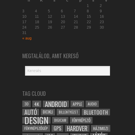
h
K
s
c
p
s
v
1
2
3
4
5
6
7
8
9
10
11
12
13
14
15
16
17
18
19
20
21
22
23
24
25
26
27
28
29
30
31
« aug
MEGTALÁLOD, AMIT KERESŐ
TAG CLOUD
ANDROID
4K
APPLE
3D
AUDIO
AUTÓ
BLUETOOTH
BICIKLI
BILLENTYŰZET
DESIGN
FÉNYKÉPEZŐ
DIGICAM
HARDVER
GPS
FÉNYKÉPEZŐGÉP
HÁZIMOZI