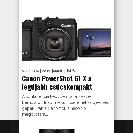
VIZZITOR
| 2012. január 9. hétfő
Canon PowerShot G1 X a
legújabb csúcskompakt
A konkurencia képviselői által ősszel
bemutatott tükör nélküli cserélhető objektíves
gépek után a Canontól is hasonló
megoldásra...