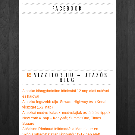
FACEBOOK
VIZZITOR.HU – UTAZÓS
BLOG
Alaszka kihagyhatatlan látnivalói 12 nap alatt autóval
és hajóval
Alaszka legszebb útja: Seward Highway és a Kenai-
félsziget (1-2. nap)
Alaszkai medve-kalauz: medvefajták és túlélési tippek
New York 4. nap – Könyvtár, Summit One, Times
Square
A Maison Rimbaud feltámadása Martinique-en
Skócia kihagyhatatlan látnivalói 10-12 nap alatt