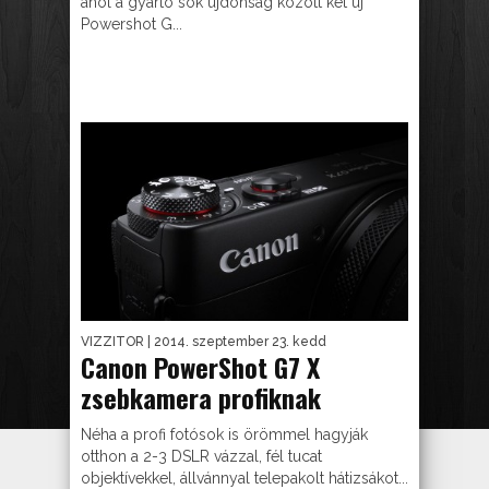
ahol a gyártó sok újdonság között két új
Powershot G...
VIZZITOR
| 2014. szeptember 23. kedd
Canon PowerShot G7 X
zsebkamera profiknak
Néha a profi fotósok is örömmel hagyják
otthon a 2-3 DSLR vázzal, fél tucat
objektívekkel, állvánnyal telepakolt hátizsákot...