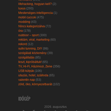
lifehacking, hogyan kell?
(2)
luxus
(293)
Mesterséges intelligencia
(1)
mobil cuccok
(475)
modding
(43)
Nincs kategorizálva
(72)
óra
(178)
outdoor – sport
(300)
reklám, viral, marketing
(60)
rekord
(12)
sufni tunning, DIY
(99)
szolgálati közlemény
(39)
szolgáltatás
(85)
teszt, kipróbáltuk!
(65)
TV, Hi-Fi, Házimozi, Zene
(356)
USB kütyük
(106)
utazás, hotel, szálloda
(65)
valentin nap
(53)
zöld, öko, környezetbarát
(102)
IDŐGÉP
2026. augusztus