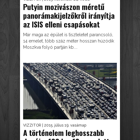
Putyin mozivászon méretű
panorámakijelzőkről irányítja
az ISIS elleni csapásokat
Már maga az épület is tiszteletet parancsoló,
14 emelet, több száz méter hosszan húzódik
Moszkva folyó partján kb....
VIZZITOR
| 2015. július 19. vasárnap
A történelem leghosszabb