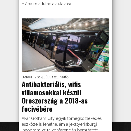
Hiába rövidülne az utazási...
BRIAN
| 2014. július 21. hétfő
Antibakteriális, wifis
villamosokkal készül
Oroszország a 2018-as
focivébére
Akár Gotham City egyik tömegközlekedési
eszköze is lehetne, ám a jekatyerinburgi
Innoprom 2014 konferencián bemutatott