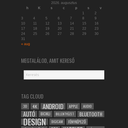
2026. augusztus
h
K
s
c
p
s
v
1
2
3
4
5
6
7
8
9
10
11
12
13
14
15
16
17
18
19
20
21
22
23
24
25
26
27
28
29
30
31
« aug
MEGTALÁLOD, AMIT KERESŐ
TAG CLOUD
ANDROID
4K
APPLE
3D
AUDIO
AUTÓ
BLUETOOTH
BICIKLI
BILLENTYŰZET
DESIGN
FÉNYKÉPEZŐ
DIGICAM