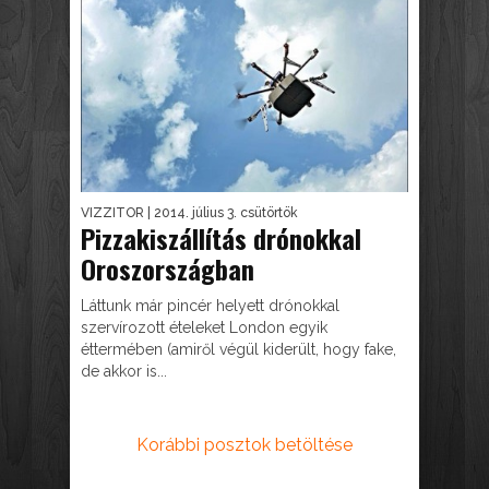
VIZZITOR
| 2014. július 3. csütörtök
Pizzakiszállítás drónokkal
Oroszországban
Láttunk már pincér helyett drónokkal
szervírozott ételeket London egyik
éttermében (amiről végül kiderült, hogy fake,
de akkor is...
Korábbi posztok betöltése