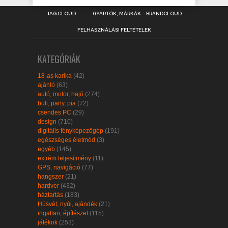
TAG CLOUD
GYÁRTÓK, MÁRKÁK – BRANDCLOUD
FELHASZNÁLÁSI FELTÉTELEK
KATEGÓRIÁK
18-as karika
(42)
ajánló
(63)
autó, motor, hajó
(274)
buli, party, pia
(72)
csendes PC
(29)
design
(710)
digitális fényképezőgép
(191)
egészséges életmód
(3)
egyéb
(145)
extrém teljesítmény
(11)
GPS, navigáció
(77)
hangszer
(21)
hardver
(432)
háztartás
(183)
Húsvét, nyúl, ajándék
(21)
ingatlan, építészet
(115)
játékok
(253)