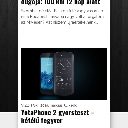
dugója: 100 km 12 nap alatt
Szombat délelőtt Balaton felé vagy vasárnap
este Budapest irányába nagy volt a forgalom
az M7-esen? Azt hiszem újraértékelnénk...
VIZZITOR
| 2015. március 31. kedd
YotaPhone 2 gyorsteszt –
kétélű fegyver