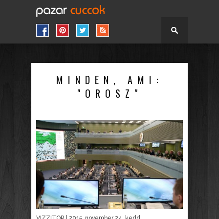
MINDEN, AMI:
"OROSZ"
VIZZITOR
| 2015. november 24. kedd