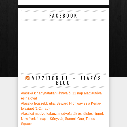
FACEBOOK
VIZZITOR.HU – UTAZÓS
BLOG
Alaszka kihagyhatatlan látnivalói 12 nap alatt autóval
és hajóval
Alaszka legszebb útja: Seward Highway és a Kenai-
félsziget (1-2. nap)
Alaszkai medve-kalauz: medvefajták és túlélési tippek
New York 4. nap – Könyvtár, Summit One, Times
Square