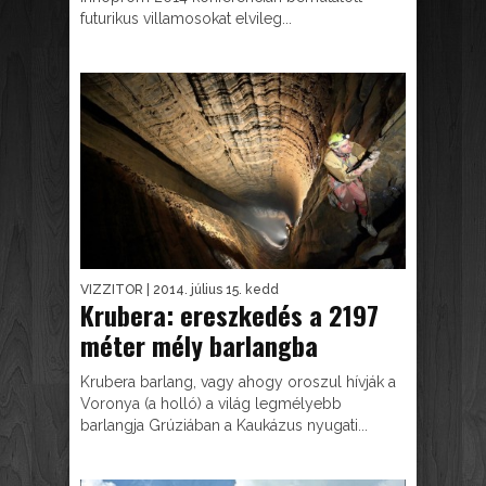
futurikus villamosokat elvileg...
VIZZITOR
| 2014. július 15. kedd
Krubera: ereszkedés a 2197
méter mély barlangba
Krubera barlang, vagy ahogy oroszul hívják a
Voronya (a holló) a világ legmélyebb
barlangja Grúziában a Kaukázus nyugati...