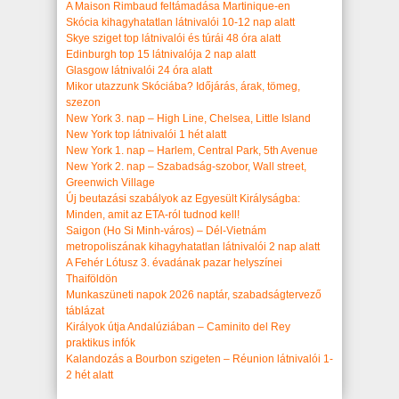
A Maison Rimbaud feltámadása Martinique-en
Skócia kihagyhatatlan látnivalói 10-12 nap alatt
Skye sziget top látnivalói és túrái 48 óra alatt
Edinburgh top 15 látnivalója 2 nap alatt
Glasgow látnivalói 24 óra alatt
Mikor utazzunk Skóciába? Időjárás, árak, tömeg,
szezon
New York 3. nap – High Line, Chelsea, Little Island
New York top látnivalói 1 hét alatt
New York 1. nap – Harlem, Central Park, 5th Avenue
New York 2. nap – Szabadság-szobor, Wall street,
Greenwich Village
Új beutazási szabályok az Egyesült Királyságba:
Minden, amit az ETA-ról tudnod kell!
Saigon (Ho Si Minh-város) – Dél-Vietnám
metropoliszának kihagyhatatlan látnivalói 2 nap alatt
A Fehér Lótusz 3. évadának pazar helyszínei
Thaiföldön
Munkaszüneti napok 2026 naptár, szabadságtervező
táblázat
Királyok útja Andalúziában – Caminito del Rey
praktikus infók
Kalandozás a Bourbon szigeten – Réunion látnivalói 1-
2 hét alatt