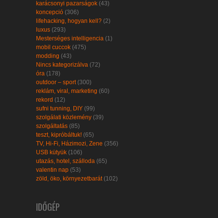
karácsonyi pazarságok
(43)
koncepció
(306)
lifehacking, hogyan kell?
(2)
luxus
(293)
Mesterséges intelligencia
(1)
mobil cuccok
(475)
modding
(43)
Nincs kategorizálva
(72)
óra
(178)
outdoor – sport
(300)
reklám, viral, marketing
(60)
rekord
(12)
sufni tunning, DIY
(99)
szolgálati közlemény
(39)
szolgáltatás
(85)
teszt, kipróbáltuk!
(65)
TV, Hi-Fi, Házimozi, Zene
(356)
USB kütyük
(106)
utazás, hotel, szálloda
(65)
valentin nap
(53)
zöld, öko, környezetbarát
(102)
IDŐGÉP