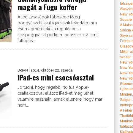
félszige
magát a Fugu koffer
Alaszka
New Yor
A légitársaságok többsége főleg
Square
poggyászdíjakkal igyekszik lekorlátozni a
A Maiso
csomagméreteket a repülőkön, a
Skócia k
kézipoggyászt pedig mindössze 1-2 centi
Skye szi
túllépés...
Edinburg
Glasgow 
Mikor u
szezon
New York
New York
BRIAN
| 2014. október 22. szerda
New Yor
iPad-es mini csocsóasztal
New Yor
Greenwi
Jó tudni, hogy régebbi 30 tűs Apple-
Új beut
csatlakozóval ellátott iPad-et még lehet
Minden, 
valamire használni annak ellenére, hogy már
Saigon 
nem...
metropol
A Fehér
Thaiföl
Munkasz
táblázat
Királyo