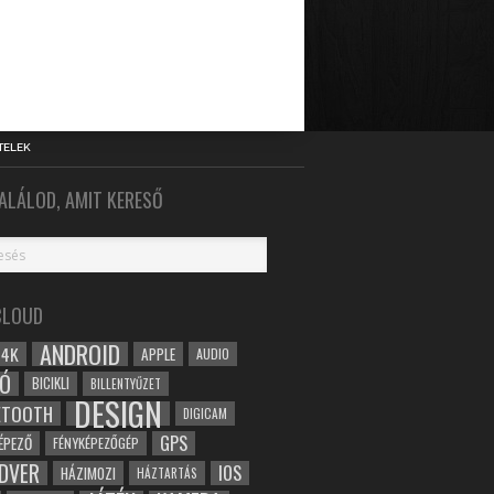
TELEK
ALÁLOD, AMIT KERESŐ
CLOUD
ANDROID
4K
APPLE
AUDIO
Ó
BICIKLI
BILLENTYŰZET
DESIGN
ETOOTH
DIGICAM
GPS
ÉPEZŐ
FÉNYKÉPEZŐGÉP
DVER
IOS
HÁZIMOZI
HÁZTARTÁS