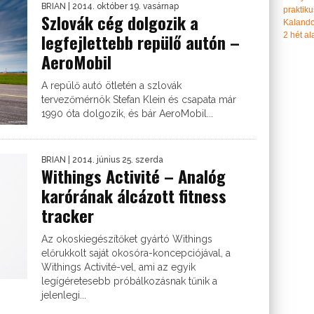
BRIAN
| 2014. október 19. vasárnap
praktiku
Szlovák cég dolgozik a
Kalando
legfejlettebb repülő autón –
2 hét ala
AeroMobil
A repülő autó ötletén a szlovák
tervezőmérnök Stefan Klein és csapata már
1990 óta dolgozik, és bár AeroMobil...
BRIAN
| 2014. június 25. szerda
Withings Activité – Analóg
karórának álcázott fitness
tracker
Az okoskiegészítőket gyártó Withings
előrukkolt saját okosóra-koncepciójával, a
Withings Activité-vel, ami az egyik
legígéretesebb próbálkozásnak tűnik a
jelenlegi...