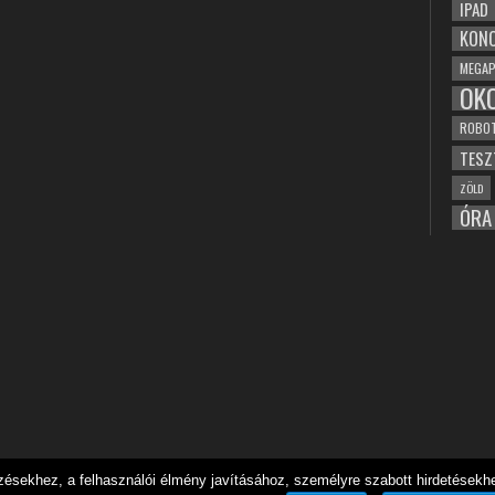
IPAD
KONC
MEGAP
OK
ROBO
TESZ
ZÖLD
ÓRA
sekhez, a felhasználói élmény javításához, személyre szabott hirdetésekhez