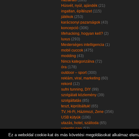
háztartás
(183)
Húsvét, nyúl, ajándék
(21)
ingatlan, építészet
(115)
játékok
(253)
karácsonyi pazarságok
(43)
koncepció
(306)
lifehacking, hogyan kell?
(2)
luxus
(293)
Mesterséges intelligencia
(1)
mobil cuccok
(475)
modding
(43)
Nincs kategorizálva
(72)
óra
(178)
outdoor – sport
(300)
reklám, viral, marketing
(60)
rekord
(12)
sufni tunning, DIY
(99)
szolgálati közlemény
(39)
szolgáltatás
(85)
teszt, kipróbáltuk!
(65)
TV, Hi-Fi, Házimozi, Zene
(356)
USB kütyük
(106)
utazás, hotel, szálloda
(65)
valentin nap
(53)
zöld, öko, környezetbarát
(102)
Ez a weboldal cookie-kat és más követési megoldásokat alkalmaz elemzé