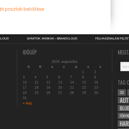
bi posztok betöltése
CLOUD
GYÁRTÓK, MÁRKÁK – BRANDCLOUD
FELHASZNÁLÁSI FELTÉ
IDŐGÉP
MEGT
2026. augusztus
h
K
s
c
p
s
v
1
2
3
4
5
6
7
8
9
TAG 
10
11
12
13
14
15
16
17
18
19
20
21
22
23
3D
24
25
26
27
28
29
30
31
AUT
« aug
BLU
FÉNYK
HAR