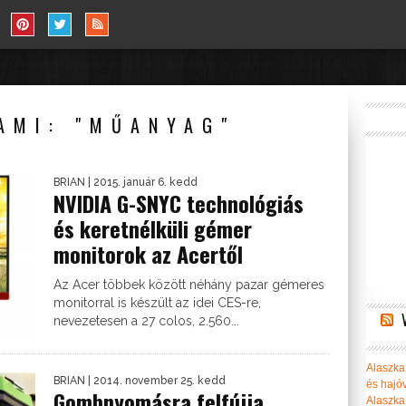
AMI: "MŰANYAG"
BRIAN
| 2015. január 6. kedd
NVIDIA G-SNYC technológiás
és keretnélküli gémer
monitorok az Acertől
Az Acer többek között néhány pazar gémeres
monitorral is készült az idei CES-re,
nevezetesen a 27 colos, 2.560...
Alaszka 
BRIAN
| 2014. november 25. kedd
és hajó
Gombnyomásra felfújja
Alaszka