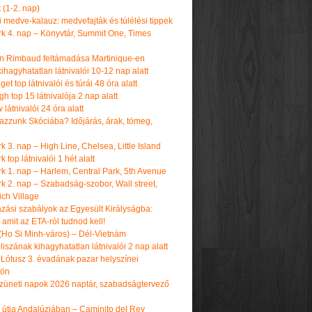
t (1-2. nap)
i medve-kalauz: medvefajták és túlélési tippek
k 4. nap – Könyvtár, Summit One, Times
n Rimbaud feltámadása Martinique-en
ihagyhatatlan látnivalói 10-12 nap alatt
get top látnivalói és túrái 48 óra alatt
h top 15 látnivalója 2 nap alatt
látnivalói 24 óra alatt
tazzunk Skóciába? Időjárás, árak, tömeg,
 3. nap – High Line, Chelsea, Little Island
 top látnivalói 1 hét alatt
k 1. nap – Harlem, Central Park, 5th Avenue
k 2. nap – Szabadság-szobor, Wall street,
ch Village
azási szabályok az Egyesült Királyságba:
amit az ETA-ról tudnod kell!
(Ho Si Minh-város) – Dél-Vietnám
iszának kihagyhatatlan látnivalói 2 nap alatt
 Lótusz 3. évadának pazar helyszínei
dön
üneti napok 2026 naptár, szabadságtervező
k útja Andalúziában – Caminito del Rey