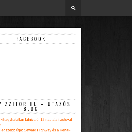
FACEBOOK
VIZZITOR.HU – UTAZÓS
BLOG
kihagyhatatlan látnivalói 12 nap alatt autóval
val
 legszebb útja: Seward Highway és a Kenai-