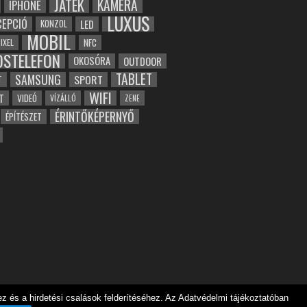
JÁTÉK
KAMERA
IPHONE
LUXUS
EPCIÓ
LED
KONZOL
MOBIL
NFC
IXEL
OSTELEFON
OKOSÓRA
OUTDOOR
TABLET
SAMSUNG
SPORT
T
WIFI
T
VIDEÓ
VÍZÁLLÓ
ZENE
ÉRINTŐKÉPERNYŐ
ÉPÍTÉSZET
 és a hirdetési csalások felderítéséhez. Az Adatvédelmi tájékoztatóban