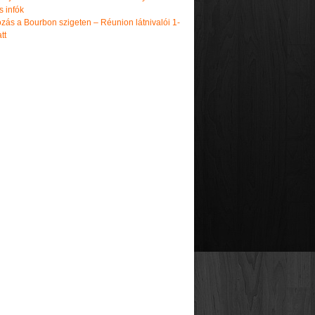
s infók
zás a Bourbon szigeten – Réunion látnivalói 1-
tt