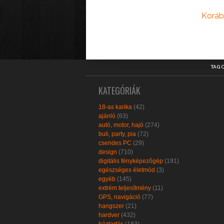
Koráb
TAG 
KATEGÓRIÁK
18-as karika
(42)
ajánló
(63)
autó, motor, hajó
(274)
buli, party, pia
(72)
csendes PC
(29)
design
(710)
digitális fényképezőgép
(191)
egészséges életmód
(3)
egyéb
(145)
extrém teljesítmény
(11)
GPS, navigáció
(77)
hangszer
(21)
hardver
(432)