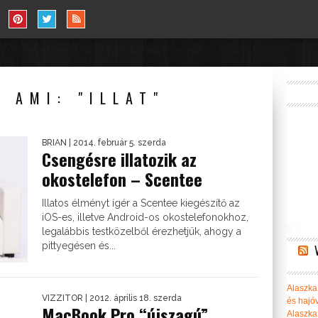
, AMI: "ILLAT"
BRIAN
| 2014. február 5. szerda
Csengésre illatozik az
okostelefon – Scentee
Illatos élményt ígér a Scentee kiegészítő az
iOS-es, illetve Android-os okostelefonokhoz,
legalábbis testközelből érezhetjük, ahogy a
pittyegésen és...
Alaszka 
VIZZITOR
| 2012. április 18. szerda
és hajó
MacBook Pro “újszagú”
Alaszka