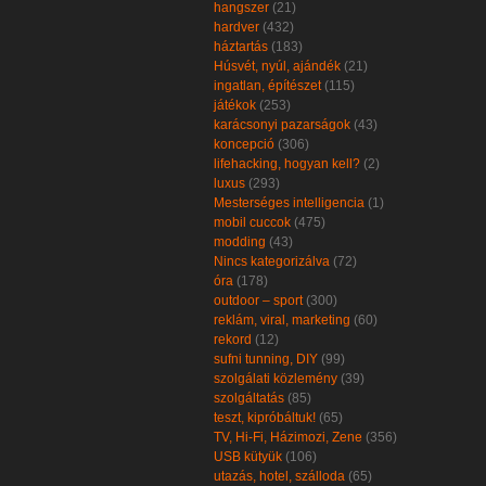
hangszer
(21)
hardver
(432)
háztartás
(183)
Húsvét, nyúl, ajándék
(21)
ingatlan, építészet
(115)
játékok
(253)
karácsonyi pazarságok
(43)
koncepció
(306)
lifehacking, hogyan kell?
(2)
luxus
(293)
Mesterséges intelligencia
(1)
mobil cuccok
(475)
modding
(43)
Nincs kategorizálva
(72)
óra
(178)
outdoor – sport
(300)
reklám, viral, marketing
(60)
rekord
(12)
sufni tunning, DIY
(99)
szolgálati közlemény
(39)
szolgáltatás
(85)
teszt, kipróbáltuk!
(65)
TV, Hi-Fi, Házimozi, Zene
(356)
USB kütyük
(106)
utazás, hotel, szálloda
(65)