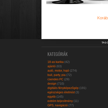
Koráb
TAG 
KATEGÓRIÁK
18-as karika
(42)
ajánló
(63)
autó, motor, hajó
(274)
buli, party, pia
(72)
csendes PC
(29)
design
(710)
digitális fényképezőgép
(191)
egészséges életmód
(3)
egyéb
(145)
extrém teljesítmény
(11)
GPS, navigáció
(77)