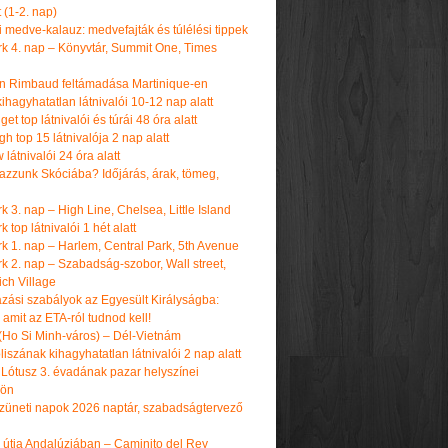
t (1-2. nap)
i medve-kalauz: medvefajták és túlélési tippek
k 4. nap – Könyvtár, Summit One, Times
n Rimbaud feltámadása Martinique-en
ihagyhatatlan látnivalói 10-12 nap alatt
get top látnivalói és túrái 48 óra alatt
h top 15 látnivalója 2 nap alatt
látnivalói 24 óra alatt
tazzunk Skóciába? Időjárás, árak, tömeg,
 3. nap – High Line, Chelsea, Little Island
 top látnivalói 1 hét alatt
k 1. nap – Harlem, Central Park, 5th Avenue
k 2. nap – Szabadság-szobor, Wall street,
ch Village
azási szabályok az Egyesült Királyságba:
amit az ETA-ról tudnod kell!
(Ho Si Minh-város) – Dél-Vietnám
iszának kihagyhatatlan látnivalói 2 nap alatt
 Lótusz 3. évadának pazar helyszínei
dön
üneti napok 2026 naptár, szabadságtervező
k útja Andalúziában – Caminito del Rey