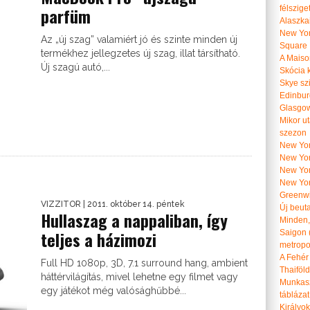
félszige
parfüm
Alaszka
New Yor
Az „új szag” valamiért jó és szinte minden új
Square
termékhez jellegzetes új szag, illat társítható.
A Maiso
Új szagú autó,...
Skócia k
Skye szi
Edinburg
Glasgow 
Mikor u
szezon
New York
New York
New Yor
New Yor
Greenwi
VIZZITOR
| 2011. október 14. péntek
Új beut
Hullaszag a nappaliban, így
Minden, 
teljes a házimozi
Saigon 
metropol
A Fehér
Full HD 1080p, 3D, 7.1 surround hang, ambient
Thaiföl
háttérvilágítás, mivel lehetne egy filmet vagy
Munkasz
egy játékot még valósághűbbé...
táblázat
Királyo