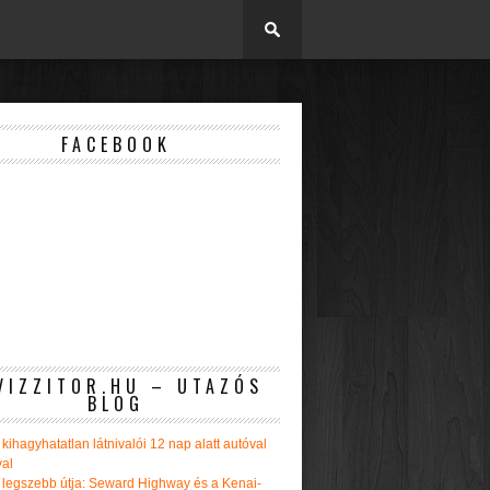
FACEBOOK
VIZZITOR.HU – UTAZÓS
BLOG
kihagyhatatlan látnivalói 12 nap alatt autóval
val
 legszebb útja: Seward Highway és a Kenai-