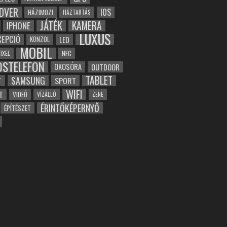
DVER
IOS
HÁZIMOZI
HÁZTARTÁS
JÁTÉK
KAMERA
IPHONE
LUXUS
EPCIÓ
LED
KONZOL
MOBIL
NFC
IXEL
OSTELEFON
OKOSÓRA
OUTDOOR
TABLET
SAMSUNG
SPORT
T
WIFI
T
VIDEÓ
VÍZÁLLÓ
ZENE
ÉRINTŐKÉPERNYŐ
ÉPÍTÉSZET