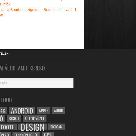
s infók
zás a Bourbon szigeten – Réunion látnivalói 1-
tt
TELEK
ALÁLOD, AMIT KERESŐ
CLOUD
ANDROID
4K
APPLE
AUDIO
Ó
BICIKLI
BILLENTYŰZET
DESIGN
ETOOTH
DIGICAM
GPS
ÉPEZŐ
FÉNYKÉPEZŐGÉP