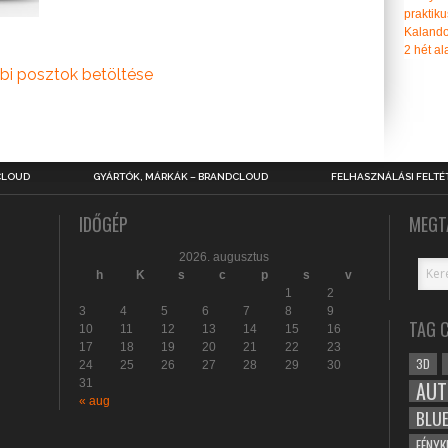
praktiku
Kalando
2 hét ala
bi posztok betöltése
CLOUD
GYÁRTÓK, MÁRKÁK – BRANDCLOUD
FELHASZNÁLÁSI FELTÉ
IDŐGÉP
MEGT
2026. augusztus
h
K
s
c
p
s
v
1
2
3
4
5
6
7
8
9
TAG 
10
11
12
13
14
15
16
17
18
19
20
21
22
23
3D
24
25
26
27
28
29
30
31
AUT
« aug
BLU
FÉNYK